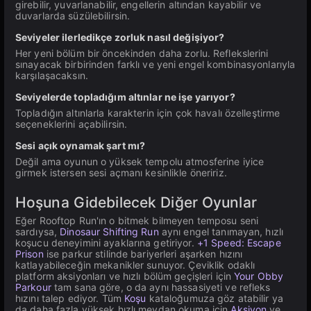
girebilir, yuvarlanabilir, engellerin altından kayabilir ve
duvarlarda süzülebilirsin.
Seviyeler ilerledikçe zorluk nasıl değişiyor?
Her yeni bölüm bir öncekinden daha zorlu. Reflekslerini
sınayacak birbirinden farklı ve yeni engel kombinasyonlarıyla
karşılaşacaksın.
Seviyelerde topladığım altınlar ne işe yarıyor?
Topladığın altınlarla karakterin için çok havalı özelleştirme
seçeneklerini açabilirsin.
Sesi açık oynamak şart mı?
Değil ama oyunun o yüksek tempolu atmosferine iyice
girmek istersen sesi açmanı kesinlikle öneririz.
Hoşuna Gidebilecek Diğer Oyunlar
Eğer Rooftop Run'ın o bitmek bilmeyen temposu seni
sardıysa,
Dinosaur Shifting Run
aynı engel tanımayan, hızlı
koşucu deneyimini ayaklarına getiriyor.
+1 Speed: Escape
Prison
ise parkur stilinde bariyerleri aşarken hızını
katlayabileceğin mekanikler sunuyor. Çeviklik odaklı
platform aksiyonları ve hızlı bölüm geçişleri için
Your Obby
Parkour
tam sana göre, o da aynı hassasiyeti ve refleks
hızını talep ediyor. Tüm
Koşu
kataloğumuza göz atabilir ya
da daha fazla yüksek hızlı meydan okuma için
Aksiyon
ve