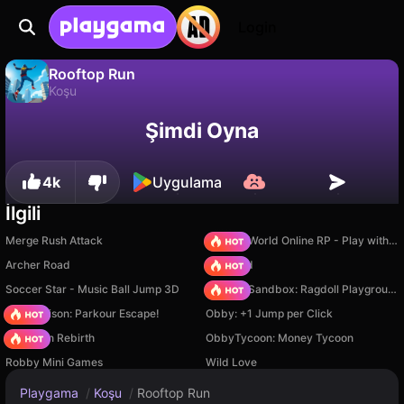
Login
Rooftop Run
Koşu
Rooftop Run, Madhook tarafından yapılmış ücretsiz bir koşu oyunudur. Playgama'da oyna.
Hayır
Kaydet
İlerlemeyi kaydet!
Şimdi Oyna
4k
Uygulama
İlgili
Merge Rush Attack
Sprunki World Online RP - Play with Friends!
Archer Road
TB World
Soccer Star - Music Ball Jump 3D
Sprunki Sandbox: Ragdoll Playground Mode
Barry Prison: Parkour Escape!
Obby: +1 Jump per Click
Stickman Rebirth
ObbyTycoon: Money Tycoon
Robby Mini Games
Wild Love
Playgama
/
Koşu
/
Rooftop Run