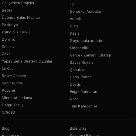
Geliştirilen Projeler
1v1
Bebek
Gerçekçi Arabalar
Üçüncü Şahıs Nişancı
Artımlı
Paskalya
Çizgi
Psikolojik Korku
Kaçış
Domino
2 oyunculu arcade
Sonsuz
Madencilik
Zeka
Gerçek Zamanlı Strateji
Yapay Zeka Destekli Oyunlar
Savaş Royale
İpi Kes
Çocuklar
Roller Coaster
Harry Potter
Şehir Kurma
Dövüş
Popüler
Engel Parkurları
Minecraft tıklama
Noel
Doğru Yanlış
Tüm Kategoriler
Offroad
Blog
Bize Ulaş
Hakkımızda
Kaldırma Bildirimi