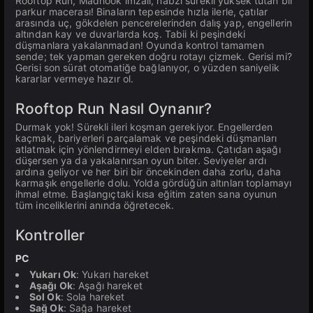
Rooftop Run, Madhook imzalı, nabzı sürekli yüksek tutan bir
parkur macerası! Binaların tepesinde hızla ilerle, çatılar
arasında uç, gökdelen pencerelerinden dalış yap, engellerin
altından kay ve duvarlarda koş. Tabii ki peşindeki
düşmanlara yakalanmadan! Oyunda kontrol tamamen
sende; tek yapman gereken doğru rotayı çizmek. Gerisi mi?
Gerisi son sürat otomatiğe bağlanıyor, o yüzden saniyelik
kararlar vermeye hazır ol.
Rooftop Run Nasıl Oynanır?
Durmak yok! Sürekli ileri koşman gerekiyor. Engellerden
kaçmak, bariyerleri parçalamak ve peşindeki düşmanları
atlatmak için yönlendirmeyi elden bırakma. Çatıdan aşağı
düşersen ya da yakalanırsan oyun biter. Seviyeler ardı
ardına geliyor ve her biri bir öncekinden daha zorlu, daha
karmaşık engellerle dolu. Yolda gördüğün altınları toplamayı
ihmal etme. Başlangıçtaki kısa eğitim zaten sana oyunun
tüm inceliklerini anında öğretecek.
Kontroller
PC
Yukarı Ok
: Yukarı hareket
Aşağı Ok
: Aşağı hareket
Sol Ok
: Sola hareket
Sağ Ok
: Sağa hareket