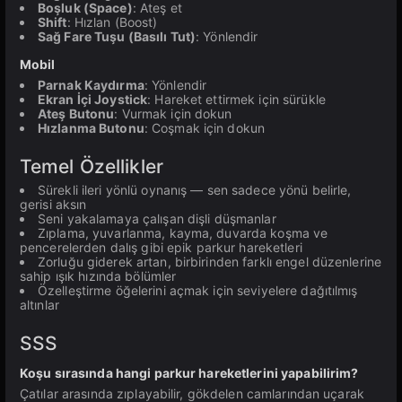
Boşluk (Space)
: Ateş et
Shift
: Hızlan (Boost)
Sağ Fare Tuşu (Basılı Tut)
: Yönlendir
Mobil
Parnak Kaydırma
: Yönlendir
Ekran İçi Joystick
: Hareket ettirmek için sürükle
Ateş Butonu
: Vurmak için dokun
Hızlanma Butonu
: Coşmak için dokun
Temel Özellikler
Sürekli ileri yönlü oynanış — sen sadece yönü belirle,
gerisi aksın
Seni yakalamaya çalışan dişli düşmanlar
Zıplama, yuvarlanma, kayma, duvarda koşma ve
pencerelerden dalış gibi epik parkur hareketleri
Zorluğu giderek artan, birbirinden farklı engel düzenlerine
sahip ışık hızında bölümler
Özelleştirme öğelerini açmak için seviyelere dağıtılmış
altınlar
SSS
Koşu sırasında hangi parkur hareketlerini yapabilirim?
Çatılar arasında zıplayabilir, gökdelen camlarından uçarak