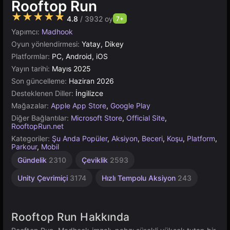
Rooftop Run
★★★★★
4.8
/ 3932 oy
7+
Yapımcı:
Madhook
Oyun yönlendirmesi:
Yatay, Dikey
Platformlar:
PC, Android, iOS
Yayın tarihi:
Mayıs 2025
Son güncelleme:
Haziran 2026
Desteklenen Diller:
İngilizce
Mağazalar:
Apple App Store
,
Google Play
Diğer Bağlantılar:
Microsoft Store
,
Official Site
,
RooftopRun.net
Kategoriler:
Şu Anda Popüler
,
Aksiyon
,
Beceri
,
Koşu
,
Platform
,
Parkour
,
Mobil
Gündelik
2310
Çeviklik
2593
Unity Çevrimiçi
3174
Hızlı Tempolu Aksiyon
243
Rooftop Run Hakkında