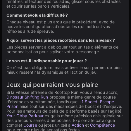
fenêtres, effectuer des roulades, glisser sous les obstacles
et courir sur les parois verticales.
Comment évolue la difficulté ?
Chaque niveau est plus ardu que le précédent, avec de
nouvelles configurations d'obstacles qui mettront vos
réflexes à rude épreuve.
À quoi servent les pièces récoltées dans les niveaux ?
Les pièces servent à débloquer tout un tas d'éléments de
personnalisation pour styliser votre personnage.
Le son est-il indispensable pour jouer ?
Ce n'est pas obligatoire, mais activer le son permet de bien
mieux ressentir la dynamique et l'action du jeu.
Jeux qui pourraient vous plaire
Si la vitesse effrénée de Rooftop Run vous a rendu accro,
Dinosaur Shifting Run
propose le même genre de course
d'obstacles survitaminée, tandis que
+1 Speed: Escape
Prison
mise tout sur des mécaniques de boost et d'esquive.
Pour les amateurs de défis de plateforme basés sur l'agilité,
Your Obby Parkour
exige la même précision chirurgicale sur
des parcours semés d'embûches. Explorez le catalogue
complet
Course
ou jetez un œil à
Action
et
Compétence
pour encore plus de sensations fortes.