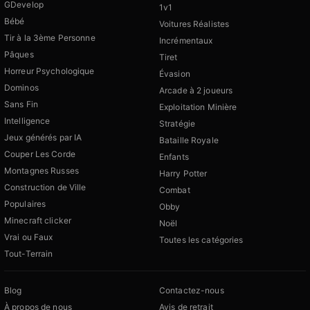
GDevelop
1v1
Bébé
Voitures Réalistes
Tir à la 3ème Personne
Incrémentaux
Pâques
Tiret
Horreur Psychologique
Évasion
Dominos
Arcade à 2 joueurs
Sans Fin
Exploitation Minière
Intelligence
Stratégie
Jeux générés par IA
Bataille Royale
Couper Les Corde
Enfants
Montagnes Russes
Harry Potter
Construction de Ville
Combat
Populaires
Obby
Minecraft clicker
Noël
Vrai ou Faux
Toutes les catégories
Tout-Terrain
Blog
Contactez-nous
À propos de nous
Avis de retrait