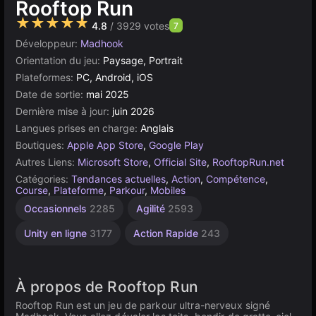
Rooftop Run
★★★★★
4.8
/ 3929 votes
7
Développeur:
Madhook
Orientation du jeu:
Paysage, Portrait
Plateformes:
PC, Android, iOS
Date de sortie:
mai 2025
Dernière mise à jour:
juin 2026
Langues prises en charge:
Anglais
Boutiques:
Apple App Store
,
Google Play
Autres Liens:
Microsoft Store
,
Official Site
,
RooftopRun.net
Catégories:
Tendances actuelles
,
Action
,
Compétence
,
Course
,
Plateforme
,
Parkour
,
Mobiles
Occasionnels
2285
Agilité
2593
Unity en ligne
3177
Action Rapide
243
À propos de Rooftop Run
Rooftop Run est un jeu de parkour ultra-nerveux signé