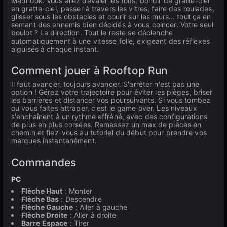
Madhook. Vous allez dévaler les toits, bondir de gratte-ciel
en gratte-ciel, passer à travers les vitres, faire des roulades,
glisser sous les obstacles et courir sur les murs... tout ça en
semant des ennemis bien décidés à vous coincer. Votre seul
boulot ? La direction. Tout le reste se déclenche
automatiquement à une vitesse folle, exigeant des réflexes
aiguisés à chaque instant.
Comment jouer à Rooftop Run
Il faut avancer, toujours avancer. S'arrêter n'est pas une
option ! Gérez votre trajectoire pour éviter les pièges, briser
les barrières et distancer vos poursuivants. Si vous tombez
ou vous faites attraper, c'est le game over. Les niveaux
s'enchaînent à un rythme effréné, avec des configurations
de plus en plus corsées. Ramassez un max de pièces en
chemin et fiez-vous au tutoriel du début pour prendre vos
marques instantanément.
Commandes
PC
Flèche Haut
: Monter
Flèche Bas
: Descendre
Flèche Gauche
: Aller à gauche
Flèche Droite
: Aller à droite
Barre Espace
: Tirer