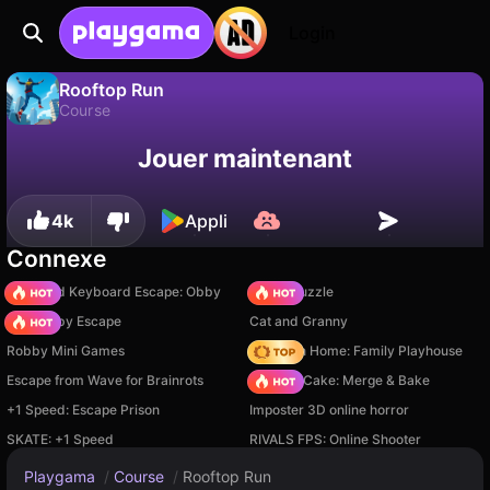
Login
Rooftop Run
Course
Sauvegardez la
Non
Enregistrer
Rooftop Run est un jeu de course gratuit par Madhook. Joue-y en ligne sur Playgama.
Jouer maintenant
progression !
4k
Appli
Connexe
+1 Speed Keyboard Escape: Obby
Arrow Puzzle
Your Obby Escape
Cat and Granny
Robby Mini Games
My Town Home: Family Playhouse
Escape from Wave for Brainrots
Piece of Cake: Merge & Bake
+1 Speed: Escape Prison
Imposter 3D online horror
SKATE: +1 Speed
RIVALS FPS: Online Shooter
Playgama
/
Course
/
Rooftop Run