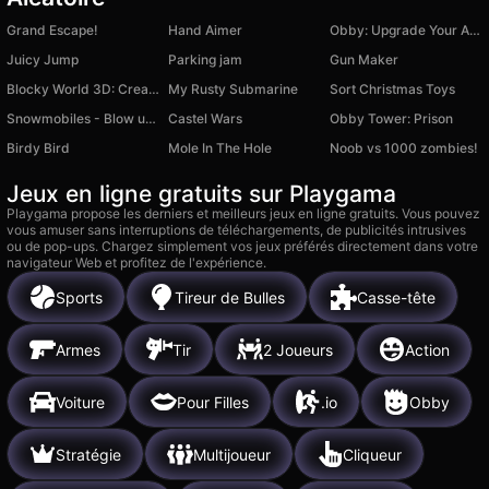
Grand Escape!
Hand Aimer
Obby: Upgrade Your Aura
Juicy Jump
Parking jam
Gun Maker
Blocky World 3D: Creative Mode!
My Rusty Submarine
Sort Christmas Toys
Snowmobiles - Blow up Puffy
Castel Wars
Obby Tower: Prison
Birdy Bird
Mole In The Hole
Noob vs 1000 zombies!
Jeux en ligne gratuits sur Playgama
Playgama propose les derniers et meilleurs jeux en ligne gratuits. Vous pouvez
vous amuser sans interruptions de téléchargements, de publicités intrusives
ou de pop-ups. Chargez simplement vos jeux préférés directement dans votre
navigateur Web et profitez de l'expérience.
Sports
Tireur de Bulles
Casse-tête
Armes
Tir
2 Joueurs
Action
Voiture
Pour Filles
.io
Obby
Stratégie
Multijoueur
Cliqueur