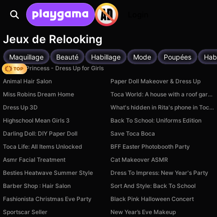
Login
Jeux de Relooking
Maquillage
Beauté
Habillage
Mode
Poupées
Hab
Fashion Princess - Dress Up for Girls
Animal Hair Salon
Paper Doll Makeover & Dress Up
Miss Robins Dream Home
Toca World: A house with a roof garden
Dress Up 3D
What's hidden in Rita's phone in Toca and Buca!
Highschool Mean Girls 3
Back To School: Uniforms Edition
Darling Doll: DIY Paper Doll
Save Toca Boca
Toca Life: All Items Unlocked
BFF Easter Photobooth Party
Asmr Facial Treatment
Cat Makeover ASMR
Besties Heatwave Summer Style
Dress To Impress: New Year's Party
Barber Shop : Hair Salon
Sort And Style: Back To School
Fashionista Christmas Eve Party
Black Pink Halloween Concert
Sportscar Seller
New Year’s Eve Makeup