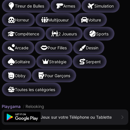
Tireur de Bulles
Armes
Simulation
Horreur
Multijoueur
Voiture
Compétence
2 Joueurs
Sports
Arcade
Pour Filles
Dessin
Solitaire
Stratégie
Serpent
Obby
Pour Garçons
Toutes les catégories
Playgama
/
Relooking
Jeux sur votre Téléphone ou Tablette