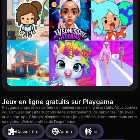
Jeux en ligne gratuits sur Playgama
Playgama propose les derniers et meilleurs jeux en ligne gratuits. Vous pouvez
vous amuser sans interruptions de téléchargements, de publicités intrusives
ou de pop-ups. Chargez simplement vos jeux préférés directement dans votre
navigateur Web et profitez de l'expérience.
Casse-tête
Action
.io