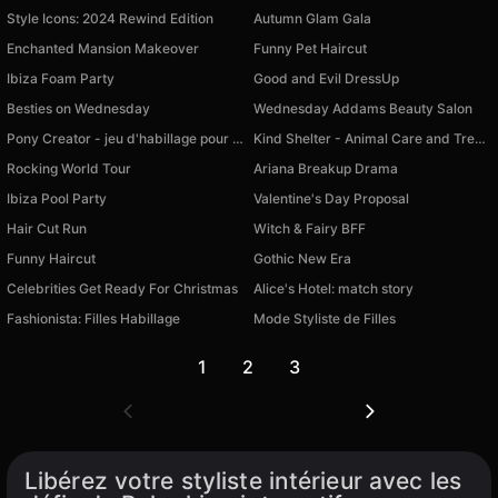
Style Icons: 2024 Rewind Edition
Autumn Glam Gala
Enchanted Mansion Makeover
Funny Pet Haircut
Ibiza Foam Party
Good and Evil DressUp
Besties on Wednesday
Wednesday Addams Beauty Salon
Pony Creator - jeu d'habillage pour filles
Kind Shelter - Animal Care and Treatment
Rocking World Tour
Ariana Breakup Drama
Ibiza Pool Party
Valentine's Day Proposal
Hair Cut Run
Witch & Fairy BFF
Funny Haircut
Gothic New Era
Celebrities Get Ready For Christmas
Alice's Hotel: match story
Fashionista: Filles Habillage
Mode Styliste de Filles
1
2
3
Libérez votre styliste intérieur avec les