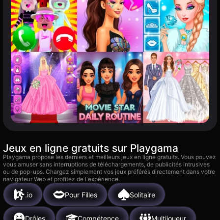
Jeux en ligne gratuits sur Playgama
Playgama propose les derniers et meilleurs jeux en ligne gratuits. Vous pouvez
vous amuser sans interruptions de téléchargements, de publicités intrusives
ou de pop-ups. Chargez simplement vos jeux préférés directement dans votre
navigateur Web et profitez de l'expérience.
.io
Pour Filles
Solitaire
Drôles
Compétence
Multijoueur