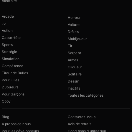
Aléatoire
Arcade
Horreur
.io
Voiture
Action
Drôles
Casse-tête
Multijoueur
Sports
Tir
Stratégie
Serpent
Simulation
Armes
Compétence
Cliqueur
Tireur de Bulles
Solitaire
Pour Filles
Dessin
2 Joueurs
Inactifs
Pour Garçons
Toutes les catégories
Obby
Blog
Contactez-nous
À propos de nous
Avis de retrait
Pour les développeurs
Conditions d'utilisation