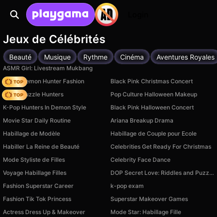
Login
Jeux de Célébrités
Beauté
Musique
Rythme
Cinéma
Aventures Royales
ASMR Girl: Livestream Mukbang
K-Pop Demon Hunter Fashion
Black Pink Christmas Concert
K-Pop Puzzle Hunters
Pop Culture Halloween Makeup
K-Pop Hunters In Demon Style
Black Pink Halloween Concert
Movie Star Daily Routine
Ariana Breakup Drama
Habillage de Modèle
Habillage de Couple pour Ecole
Habiller La Reine de Beauté
Celebrities Get Ready For Christmas
Mode Styliste de Filles
Celebrity Face Dance
Voyage Habillage Filles
DOP Secret Love: Riddles and Puzzles
Fashion Superstar Career
k-pop exam
Fashion Tik Tok Princess
Superstar Makeover Games
Actress Dress Up & Makeover
Mode Star: Habillage Fille