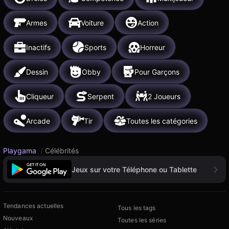
Armes
Voiture
Action
Inactifs
Sports
Horreur
Dessin
Obby
Pour Garçons
Cliqueur
Serpent
2 Joueurs
Arcade
Tir
Toutes les catégories
Playgama
/
Célébrités
Jeux sur votre Téléphone ou Tablette
Tendances actuelles
Tous les tags
Nouveaux
Toutes les séries