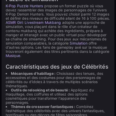
K-Pop Puzzle Hunters
propose un format puzzle où vous
devez rassembler des images de personnages de l'univers
K-Pop Demon Hunters. Vous pouvez choisir parmi 12 images
et définir des niveaux de difficulté allant de 16 à 100 pièces.
ASMR Girl: Livestream Mukbang
adopte une approche de
simulation, vous plaçant dans le rôle d'un créateur de
contenu mukbang qui achète des ingrédients, prépare à
manger et interagit avec un public virtuel pour développer
sa chaîne de streaming. Pour des jeux aux mécanismes de
simulation comparables, la catégorie
Simulation
offre
d'autres options. Les fans de gameplay axé sur la musique
trouveront également des titres pertinents dans la catégorie
Musique
.
Caractéristiques des jeux de Célébrités
Mécaniques d'habillage :
Choisissez des tenues, des
accessoires et des costumes pour des personnages de
célébrités ou d'idoles à travers de multiples scénarios
thématiques.
Outils de relooking et de beauté :
Appliquez du
maquillage, des coiffures et utilisez des options
cosmétiques pour transformer l'apparence des
personnages.
Thèmes de crossover fantastiques :
Combinez
l'esthétique des célébrités avec des univers fantastiques,
horrifiques ou des décors de fêtes saisonnières.