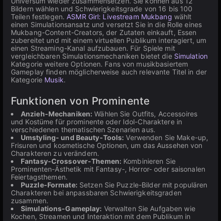
Universum wieder zusammensetzen. Sie können aus 12
Bildern wählen und Schwierigkeitsgrade von 16 bis 100
Teilen festlegen.
ASMR Girl: Livestream Mukbang
wählt
einen Simulationsansatz und versetzt Sie in die Rolle eines
Mukbang-Content-Creators, der Zutaten einkauft, Essen
zubereitet und mit einem virtuellen Publikum interagiert, um
einen Streaming-Kanal aufzubauen. Für Spiele mit
vergleichbaren Simulationsmechaniken bietet die
Simulation
Kategorie weitere Optionen. Fans von musikbasiertem
Gameplay finden möglicherweise auch relevante Titel in der
Kategorie
Musik
.
Funktionen von Prominente
Anzieh-Mechaniken:
Wählen Sie Outfits, Accessoires
und Kostüme für prominente oder Idol-Charaktere in
verschiedenen thematischen Szenarien aus.
Umstyling- und Beauty-Tools:
Verwenden Sie Make-up,
Frisuren und kosmetische Optionen, um das Aussehen von
Charakteren zu verändern.
Fantasy-Crossover-Themen:
Kombinieren Sie
Prominenten-Ästhetik mit Fantasy-, Horror- oder saisonalen
Feiertagsthemen.
Puzzle-Formate:
Setzen Sie Puzzle-Bilder mit populären
Charakteren bei anpassbaren Schwierigkeitsgraden
zusammen.
Simulations-Gameplay:
Verwalten Sie Aufgaben wie
Kochen, Streamen und Interaktion mit dem Publikum in