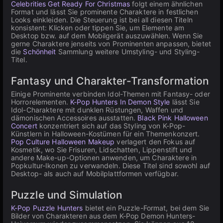
Celebrities Get Ready For Christmas
folgt einem ähnlichen
Format und lässt Sie prominente Charaktere in festlichen
Looks einkleiden. Die Steuerung ist bei all diesen Titeln
konsistent: Klicken oder tippen Sie, um Elemente am
Desktop bzw. auf dem Mobilgerät auszuwählen. Wenn Sie
gerne Charaktere jenseits von Prominenten anpassen, bietet
die
Schönheit
Sammlung weitere Umstyling- und Styling-
Titel.
Fantasy und Charakter-Transformation
Einige Prominente verbinden Idol-Themen mit Fantasy- oder
Horrorelementen.
K-Pop Hunters In Demon Style
lässt Sie
Idol-Charaktere mit dunklen Rüstungen, Waffen und
dämonischen Accessoires ausstatten.
Black Pink Halloween
Concert
konzentriert sich auf das Styling von K-Pop-
Künstlern in Halloween-Kostümen für ein Themenkonzert.
Pop Culture Halloween Makeup
verlagert den Fokus auf
Kosmetik, wo Sie Frisuren, Lidschatten, Lippenstift und
andere Make-up-Optionen anwenden, um Charaktere in
Popkultur-Ikonen zu verwandeln. Diese Titel sind sowohl auf
Desktop- als auch auf Mobilplattformen verfügbar.
Puzzle und Simulation
K-Pop Puzzle Hunters
bietet ein Puzzle-Format, bei dem Sie
Bilder von Charakteren aus dem K-Pop Demon Hunters-