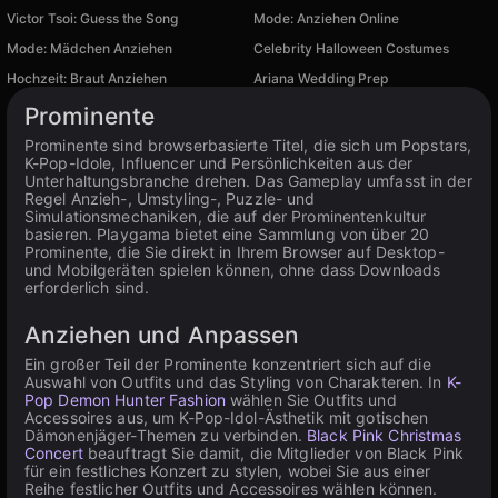
Victor Tsoi: Guess the Song
Mode: Anziehen Online
Mode: Mädchen Anziehen
Celebrity Halloween Costumes
Hochzeit: Braut Anziehen
Ariana Wedding Prep
Verfügbar auf PC
Prominente
Prominente sind browserbasierte Titel, die sich um Popstars,
K-Pop-Idole, Influencer und Persönlichkeiten aus der
Unterhaltungsbranche drehen. Das Gameplay umfasst in der
Regel Anzieh-, Umstyling-, Puzzle- und
Simulationsmechaniken, die auf der Prominentenkultur
basieren. Playgama bietet eine Sammlung von über 20
Prominente, die Sie direkt in Ihrem Browser auf Desktop-
und Mobilgeräten spielen können, ohne dass Downloads
erforderlich sind.
Anziehen und Anpassen
Ein großer Teil der Prominente konzentriert sich auf die
Auswahl von Outfits und das Styling von Charakteren. In
K-
Pop Demon Hunter Fashion
wählen Sie Outfits und
Accessoires aus, um K-Pop-Idol-Ästhetik mit gotischen
Dämonenjäger-Themen zu verbinden.
Black Pink Christmas
Concert
beauftragt Sie damit, die Mitglieder von Black Pink
für ein festliches Konzert zu stylen, wobei Sie aus einer
Reihe festlicher Outfits und Accessoires wählen können.