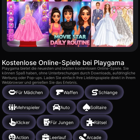
Kostenlose Online-Spiele bei Playgama
Playgama bietet die neuesten und besten kostenlosen Online-Spiele. Sie
können Spaß haben, ohne Unterbrechungen durch Downloads, aufdringliche
Werbung oder Pop-ups. Laden Sie einfach Ihre Lieblingsspiele direkt in Ihrem
Webbrowser und genießen Sie das Erlebnis.
Für Mädchen
Waffen
Schlange
Mehrspieler
Auto
Solitaire
Klicker
Für Jungen
Rätsel
Action
Leerlauf
Arcade