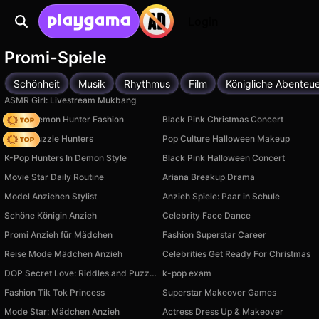
Login
Promi-Spiele
Schönheit
Musik
Rhythmus
Film
Königliche Abenteu
ASMR Girl: Livestream Mukbang
K-Pop Demon Hunter Fashion
Black Pink Christmas Concert
K-Pop Puzzle Hunters
Pop Culture Halloween Makeup
K-Pop Hunters In Demon Style
Black Pink Halloween Concert
Movie Star Daily Routine
Ariana Breakup Drama
Model Anziehen Stylist
Anzieh Spiele: Paar in Schule
Schöne Königin Anzieh
Celebrity Face Dance
Promi Anzieh für Mädchen
Fashion Superstar Career
Reise Mode Mädchen Anzieh
Celebrities Get Ready For Christmas
DOP Secret Love: Riddles and Puzzles
k-pop exam
Fashion Tik Tok Princess
Superstar Makeover Games
Mode Star: Mädchen Anzieh
Actress Dress Up & Makeover