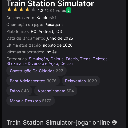
Train Station Simulator
★★★★★
4.2
/ 264 votos
L
Desenvolvedor:
Karakusiki
Orientação do jogo:
Paisagem
Plataformas:
PC, Android, iOS
Data de lançamento:
junho de 2025
Última atualização:
agosto de 2026
Idiomas suportados:
Inglês
Categorias:
Simulação
,
Ônibus
,
Fáceis
,
Trens
,
Ociosos
,
Stickman - Diversão e Ação
,
Celular
Trânsito
Sandbox
Construção
Aviação
Russos
Navegador
Unity
Construção De Cidades
227
online
1799
118
414
53
5026
637
3177
Para Adolescentes
3076
Relaxantes
1029
Fofos
848
Aprendizagem
594
Mesa e Desktop
5172
Train Station Simulator-jogar online ❷