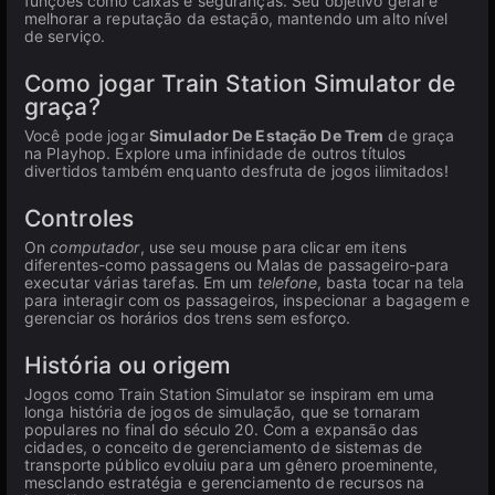
funções como caixas e seguranças. Seu objetivo geral é
melhorar a reputação da estação, mantendo um alto nível
de serviço.
Como jogar Train Station Simulator de
graça?
Você pode jogar
Simulador De Estação De Trem
de graça
na Playhop. Explore uma infinidade de outros títulos
divertidos também enquanto desfruta de jogos ilimitados!
Controles
On
computador
, use seu mouse para clicar em itens
diferentes-como passagens ou Malas de passageiro-para
executar várias tarefas. Em um
telefone
, basta tocar na tela
para interagir com os passageiros, inspecionar a bagagem e
gerenciar os horários dos trens sem esforço.
História ou origem
Jogos como Train Station Simulator se inspiram em uma
longa história de jogos de simulação, que se tornaram
populares no final do século 20. Com a expansão das
cidades, o conceito de gerenciamento de sistemas de
transporte público evoluiu para um gênero proeminente,
mesclando estratégia e gerenciamento de recursos na