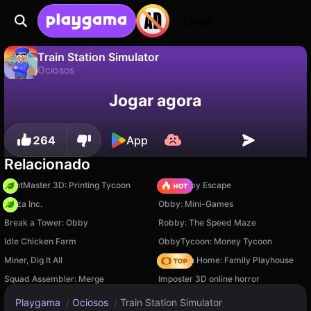
Login
Train Station Simulator
Ociosos
Não
Salvar
Salve o progresso!
Train Station Simulator é um jogo de ociosos gratuito de Karakusiki. Jogue online na Playgama.
Jogar agora
264
App
Relacionado
PrintMaster 3D: Printing Tycoon
Your Obby Escape
Pizza Inc.
Obby: Mini-Games
Break a Tower: Obby
Robby: The Speed Maze
Idle Chicken Farm
ObbyTycoon: Money Tycoon
Miner, Dig It All
My Town Home: Family Playhouse
Squad Assembler: Merge
Imposter 3D online horror
Playgama
/
Ociosos
/
Train Station Simulator