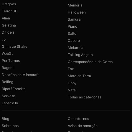
Dragões
Memória
Terror 3D
Halloween
Alien
Samurai
Gelatina
Piano
Difíceis
Salto
.io
Cabelo
Grimace Shake
Melancia
WebGL
Talking Angela
Por Turnos
Correspondência de Cores
Ragdoll
Fox
Desafios do Minecraft
Moto de Terra
Rolling
Obby
Ripoff Fortnite
Natal
Sorvete
Todas as categorias
Espaço Io
Blog
Contate-nos
Sobre nós
Aviso de remoção