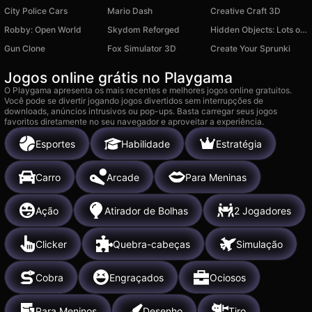
City Police Cars
Mario Dash
Creative Craft 3D
Robby: Open World
Skydom Reforged
Hidden Objects: Lots of Things
Gun Clone
Fox Simulator 3D
Create Your Sprunki
Jogos online grátis no Playgama
O Playgama apresenta os mais recentes e melhores jogos online gratuitos.
Você pode se divertir jogando jogos divertidos sem interrupções de
downloads, anúncios intrusivos ou pop-ups. Basta carregar seus jogos
favoritos diretamente no seu navegador e aproveitar a experiência.
Esportes
Habilidade
Estratégia
Carro
Arcade
Para Meninas
Ação
Atirador de Bolhas
2 Jogadores
Clicker
Quebra-cabeças
Simulação
Cobra
Engraçados
Ociosos
Para Meninos
Desenho
Tiro