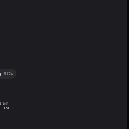
op
5174
as em
dam seu