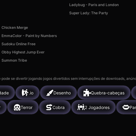
Ladybug - Paris and London
Super Lady: The Party
Chicken Merge
EmmaColor - Paint by Numbers
Sudoku Online Free
Obby Highest Jump Ever
Summon Tribe
 pode se divertir jogando jogos divertidos sem interrupções de downloads, anúnc
idade
.io
Desenho
Quebra-cabeças
r
Terror
Cobra
2 Jogadores
Pa