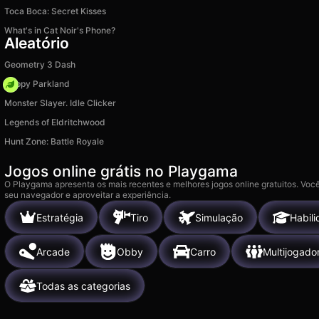
Toсa Boсa: Secret Kisses
What's in Cat Noir's Phone?
Aleatório
Geometry 3 Dash
Happy Parkland
Monster Slayer. Idle Clicker
Legends of Eldritchwood
Hunt Zone: Battle Royale
Jogos online grátis no Playgama
O Playgama apresenta os mais recentes e melhores jogos online gratuitos. Você
seu navegador e aproveitar a experiência.
Estratégia
Tiro
Simulação
Habil
Arcade
Obby
Carro
Multijogado
Todas as categorias