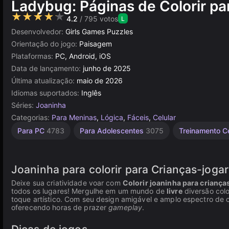
Ladybug: Páginas de Colorir pa
★★★★★
4.2
/ 795 votos
L
Desenvolvedor:
Girls Games Puzzles
Orientação do jogo:
Paisagem
Plataformas:
PC, Android, iOS
Data de lançamento:
junho de 2025
Última atualização:
maio de 2026
Idiomas suportados:
Inglês
Séries:
Joaninha
Categorias:
Para Meninas
,
Lógica
,
Fáceis
,
Celular
Russos
Infantis
Navegador
Unity
Para PC
4783
Para Adolescentes
3075
Treinamento C
online
1480
1798
5024
3175
Joaninha para colorir para Crianças-jogar
Deixe sua criatividade voar com
Colorir joaninha para criança
todos os lugares! Mergulhe em um mundo de
livre
diversão col
toque artístico. Com seu design amigável e amplo espectro de c
oferecendo horas de prazer
gameplay
.