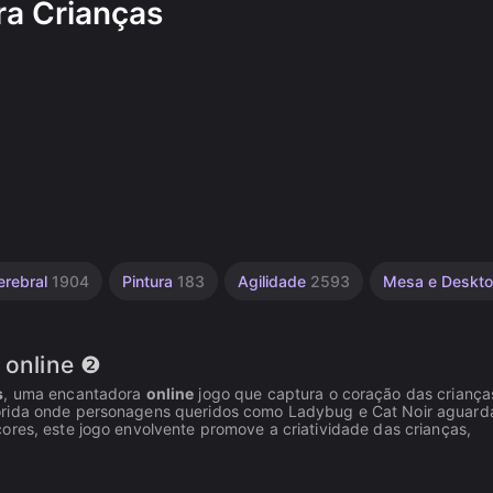
ra Crianças
erebral
1904
Pintura
183
Agilidade
2593
Mesa e Deskt
 online ❷
s
, uma encantadora
online
jogo que captura o coração das crianç
orida onde personagens queridos como Ladybug e Cat Noir aguar
ores, este jogo envolvente promove a criatividade das crianças,