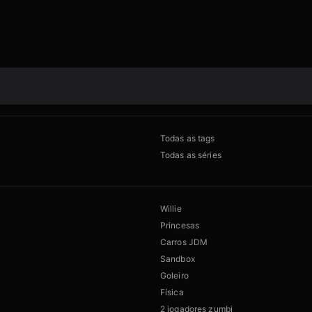
Todas as tags
Todas as séries
Willie
Princesas
Carros JDM
Sandbox
Goleiro
Física
2 jogadores zumbi