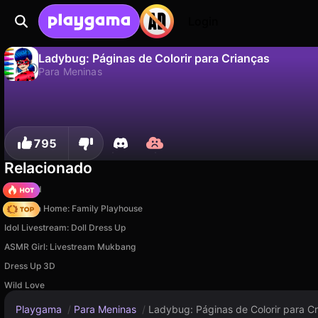
Login
Ladybug: Páginas de Colorir para Crianças
Para Meninas
Não
Salvar
Salve o progresso!
Ladybug: Páginas de Colorir para Crianças é um jogo de para meninas gratuito de Girls Games Puzzles. Jogue online na Playgama.
795
Relacionado
TB World
My Town Home: Family Playhouse
Idol Livestream: Doll Dress Up
ASMR Girl: Livestream Mukbang
Dress Up 3D
Wild Love
Playgama
/
Para Meninas
/
Ladybug: Páginas de Colorir para C