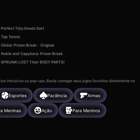
Perfect Tidy:Goods Sort
Tap Tennis
Obbie: Prison Break - Original
Nubik and Capybara: Prison Break
SPRUNKI LOST Their BODY PARTS!
ios intrusivos ou pop-ups. Basta carregar seus jogos favoritos diretamente no
Esportes
Paciência
Armas
ra Meninas
Ação
Para Meninos