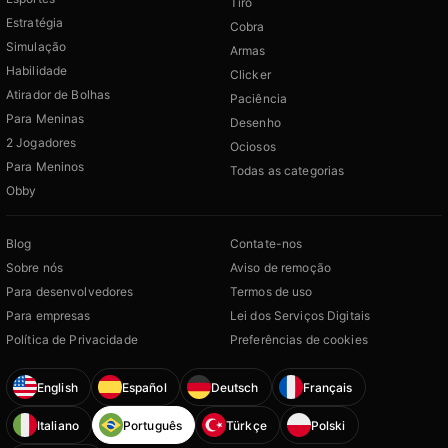
Tiro
Estratégia
Cobra
Simulação
Armas
Habilidade
Clicker
Atirador de Bolhas
Paciência
Para Meninas
Desenho
2 Jogadores
Ociosos
Para Meninos
Todas as categorias
Obby
Blog
Contate-nos
Sobre nós
Aviso de remoção
Para desenvolvedores
Termos de uso
Para empresas
Lei dos Serviços Digitais
Política de Privacidade
Preferências de cookies
English
Español
Deutsch
Français
Italiano
Português
Türkçe
Polski