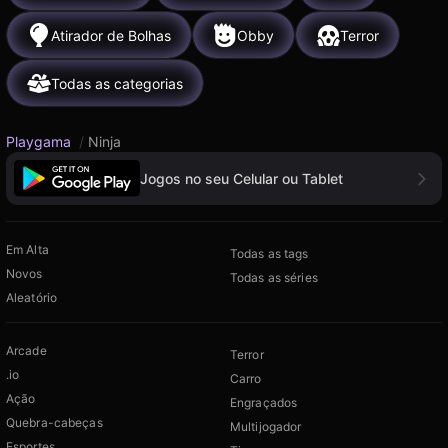
Atirador de Bolhas
Obby
Terror
Todas as categorias
Playgama
/
Ninja
Jogos no seu Celular ou Tablet
Em Alta
Todas as tags
Novos
Todas as séries
Aleatório
Arcade
Terror
.io
Carro
Ação
Engraçados
Quebra-cabeças
Multijogador
Esportes