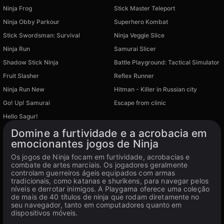
Ninja Frog
Stick Master Teleport
Ninja Obby Parkour
Superhero Kombat
Stick Swordsman: Survival
Ninja Veggie Slice
Ninja Run
Samurai Slicer
Shadow Stick Ninja
Battle Playground: Tactical Simulator
Fruit Slasher
Reflex Runner
Ninja Run New
Hitman - Killer in Russian city
Disponível em PC
Go! Up! Samurai
Escape from clinic
Disponível em PC
Disponível em PC
Hello Sagur!
Disponível em PC
Domine a furtividade e a acrobacia em
emocionantes jogos de Ninja
Os jogos de Ninja focam em furtividade, acrobacias e
combate de artes marciais. Os jogadores geralmente
controlam guerreiros ágeis equipados com armas
tradicionais, como katanas e shurikens, para navegar pelos
níveis e derrotar inimigos. A Playgama oferece uma coleção
de mais de 40 títulos de ninja que rodam diretamente no
seu navegador, tanto em computadores quanto em
dispositivos móveis.