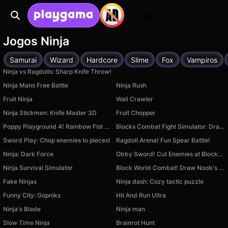
Login
Jogos Ninja
Samurai
Wizard
Hardcore
Slime
Fox
Vampiros
Ninja vs Ragdolls: Sharp Knife Throw!
Ninja Mans Free Battle
Ninja Rush
Fruit Ninja
Wall Crawler
Ninja Stickmen: Knife Master 3D
Fruit Chopper
Poppy Playground 4! Rainbow Fist Punch!
Blocks Combat Fight Simulator: Draw Strike!
Sword Play: Chop enemies to pieces!
Ragdoll Arena! Fun Spear Battle!
Ninja: Dark Force
Obby Sword! Cut Enemies at Blocks Arena!
Ninja Survival Simulator
Block World Combat! Draw Noob's Super Punch!
Fake Ninjas
Ninja dash: Cozy tactic puzzle
Funny City: Gopniks
Hit And Run Ultra
Ninja's Blade
Ninja man
Slow Time Ninja
Brainrot Hunt