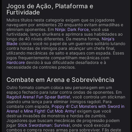
Jogos de Ação, Plataforma e
Furtividade
Muitos títulos nesta categoria exigem que os jogadores
naveguem por ambientes 2D enquanto evitam armadilhas e
eliminam oponentes. Em
Ninja: Dark Force
, você usa
furtividade, lança shurikens e aprimora suas habilidades ao
longo de 40 níveis diferentes. Da mesma forma,
Ninja's
Blade
coloca você no papel de um guerreiro solitário lutando
contra hordas de inimigos para alcançar um chefe final,
utilizando mecânicas de salto e ataques com espada. Esses
jogos frequentemente compartilham mecânicas com
Hardcore
devido à sua dificuldade desafiadora e à
necessidade de controles precisos.
Combate em Arena e Sobrevivência
Outro formato comum coloca seu personagem em um
espaço fechado para lutar contra ondas de oponentes. Em
Ragdoll Arena! Fun Spear Battle!
, você controla um stickman
usando uma lança para eliminar inimigos ragdoll. Para
combate com espada,
Poppy 4! Cut Monsters with Sword in
Arena!
e
Mine Fight! Cut Mob Army!
exigem que você
destrua invasões de monstros e hordas de zumbis.
Jogadores que buscam mecânicas de progressão podem
jogar
Stick Swordsman: Survival
, onde você executa
combos e compra novas armas para sobreviver. Fãs deste