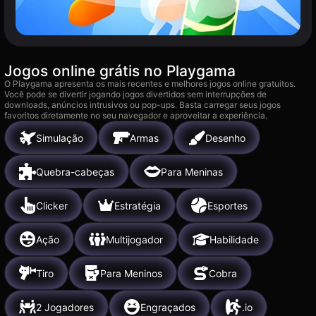
Jogos online grátis no Playgama
O Playgama apresenta os mais recentes e melhores jogos online gratuitos.
Você pode se divertir jogando jogos divertidos sem interrupções de
downloads, anúncios intrusivos ou pop-ups. Basta carregar seus jogos
favoritos diretamente no seu navegador e aproveitar a experiência.
Simulação
Armas
Desenho
Quebra-cabeças
Para Meninas
Clicker
Estratégia
Esportes
Ação
Multijogador
Habilidade
Tiro
Para Meninos
Cobra
2 Jogadores
Engraçados
.io