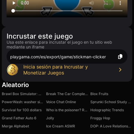
Incrustar este juego
Usa este enlace para incrustar el juego en tu sitio web
mediante un iframe
playgama.com/es/export/game/stickman-clicker
Inicia sesión para Incrustar y
Monetizar Juegos
Aleatorio
Brawl Box Simulator: Open The Boxes!
Break The Car Completely
Blox Fruits
PowerWash: washer simulator
Voice Chat Online
Sprunki School Study Simulator
Survival for 100 dollars
Who is the poisoner? Restaurant secrets
Holographic Trends
Grand Father Auto 6
Jolly
Froggy Hop
Merge Alphabet
Ice Cream ASMR
DOP: A Love Relationship