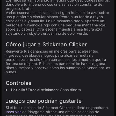
Los hitos se van apilando a medida que desbloqueas logros,
dándole a tu imperio ocioso una sensación constante de
progreso brutal.
Varias escenas muestran a una figura humanoide azul sobre
una plataforma circular blanca frente a un fondo a rayas
color canela y amarillo. En un momento dado, aparece un
personaje humanoide rojo con una pequeña manzana roja
sobre su cabeza. Otra escena muestra a esa figura azul
sujetando un objeto vertical fino de color verde.
Cómo jugar a Stickman Clicker
Reinvierte tus ganancias en mejoras para acelerar tus
ingresos, desbloquea logros para alcanzar metas y
personaliza a tu stickman con accesorios a medida que tu
fortuna se dispara. El bucle es pan comido: haz clic, gana
dinero, mejora y observa cómo los números se ponen por las
nubes.
Controles
Haz clic / Toca al stickman
: Gana dinero
Juegos que podrían gustarte
Si el bucle ocioso de Stickman Clicker te tiene enganchado,
Inactivos
en Playgama ofrece una amplia selección de
experiencias de ganar y mejorar que merece la pena