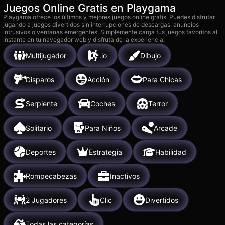
Juegos Online Gratis en Playgama
Playgama ofrece los últimos y mejores juegos online gratis. Puedes disfrutar
jugando a juegos divertidos sin interrupciones de descargas, anuncios
intrusivos o ventanas emergentes. Simplemente carga tus juegos favoritos al
instante en tu navegador web y disfruta de la experiencia.
Multijugador
.io
Dibujo
Disparos
Acción
Para Chicas
Serpiente
Coches
Terror
Solitario
Para Niños
Arcade
Deportes
Estrategia
Habilidad
Rompecabezas
Inactivos
2 Jugadores
Clic
Divertidos
Todas las categorías