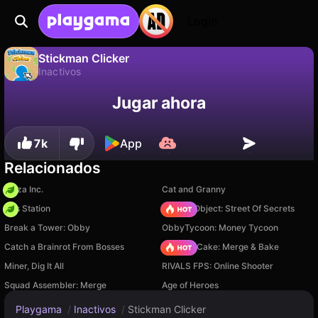
Login
Stickman Clicker
Inactivos
No
Guardar
¡Guarda el progreso!
Stickman Clicker es un juego de inactivos gratuito de Maxy. Juégalo en línea en Playgama.
Jugar ahora
7k
App
Relacionados
Pizza Inc.
Cat and Granny
Gas Station
Hidden Object: Street Of Secrets
Break a Tower: Obby
ObbyTycoon: Money Tycoon
Catch a Brainrot From Bosses
Piece of Cake: Merge & Bake
Miner, Dig It All
RIVALS FPS: Online Shooter
Squad Assembler: Merge
Age of Heroes
Playgama
/
Inactivos
/
Stickman Clicker