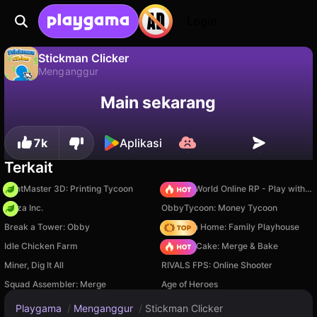
Login
Stickman Clicker
Menganggur
Stickman Clicker adalah game menganggur gratis oleh Maxy. Mainkan online di Playgama.
Tidak
Simpan
Simpan progresnya!
Main sekarang
7k
Aplikasi
Terkait
PrintMaster 3D: Printing Tycoon
Sprunki World Online RP - Play with Friends!
Pizza Inc.
ObbyTycoon: Money Tycoon
Break a Tower: Obby
My Town Home: Family Playhouse
Idle Chicken Farm
Piece of Cake: Merge & Bake
Miner, Dig It All
RIVALS FPS: Online Shooter
Squad Assembler: Merge
Age of Heroes
Playgama
/
Menganggur
/
Stickman Clicker