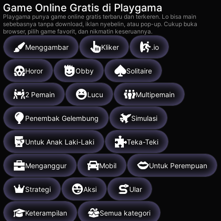
Game Online Gratis di Playgama
Playgama punya game online gratis terbaru dan terkeren. Lo bisa main
sebebasnya tanpa download, iklan nyebelin, atau pop-up. Cukup buka
browser, pilih game favorit, dan nikmatin keseruannya.
Menggambar
Kliker
.io
Horor
Obby
Solitaire
2 Pemain
Lucu
Multipemain
Penembak Gelembung
Simulasi
Untuk Anak Laki-Laki
Teka-Teki
Menganggur
Mobil
Untuk Perempuan
Strategi
Aksi
Ular
Keterampilan
Semua kategori