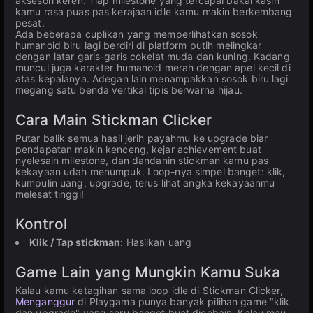
aksesori keren. Tiap milestone yang tercapai bakal kasih
kamu rasa puas pas kerajaan idle kamu makin berkembang
pesat.
Ada beberapa cuplikan yang memperlihatkan sosok
humanoid biru lagi berdiri di platform putih melingkar
dengan latar garis-garis cokelat muda dan kuning. Kadang
muncul juga karakter humanoid merah dengan apel kecil di
atas kepalanya. Adegan lain menampakkan sosok biru lagi
megang satu benda vertikal tipis berwarna hijau.
Cara Main Stickman Clicker
Putar balik semua hasil jerih payahmu ke upgrade biar
pendapatan makin kenceng, kejar achievement buat
nyelesain milestone, dan dandanin stickman kamu pas
kekayaan udah menumpuk. Loop-nya simpel banget: klik,
kumpulin uang, upgrade, terus lihat angka kekayaanmu
melesat tinggi!
Kontrol
Klik / Tap stickman
: Hasilkan uang
Game Lain yang Mungkin Kamu Suka
Kalau kamu ketagihan sama loop idle di Stickman Clicker,
Menganggur
di Playgama punya banyak pilihan game "klik
dan upgrade" yang seru banget buat dicobain. Kalau mau