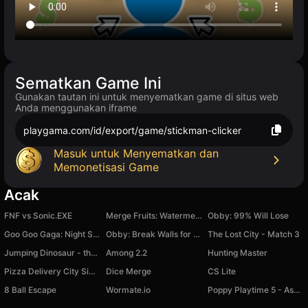
Sematkan Game Ini
Gunakan tautan ini untuk menyematkan game di situs web
Anda menggunakan iframe
playgama.com/id/export/game/stickman-clicker
Masuk untuk Menyematkan dan
Memonetisasi Game
Acak
FNF vs Sonic.EXE
Merge Fruits: Watermellon
Obby: 99% Will Lose
Goo Goo Gaga: Night Shift
Obby: Break Walls for Brainrot
The Lost City - Match 3
Jumping Dinosaur - the legendary browser game!
Among 2.2
Hunting Master
Pizza Delivery City Simulator
Dice Merge
CS Lite
8 Ball Escape
Wormate.io
Poppy Playtime 5 - Assemble the Picture