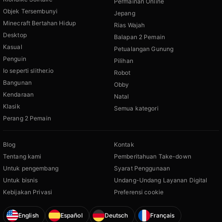
Permainan Online
Objek Tersembunyi
Jepang
Minecraft Bertahan Hidup
Rias Wajah
Desktop
Balapan 2 Pemain
Kasual
Petualangan Gunung
Penguin
Pilihan
Io seperti slither.io
Robot
Bangunan
Obby
Kendaraan
Natal
Klasik
Semua kategori
Perang 2 Pemain
Blog
Kontak
Tentang kami
Pemberitahuan Take-down
Untuk pengembang
Syarat Penggunaan
Untuk bisnis
Undang-Undang Layanan Digital
Kebijakan Privasi
Preferensi cookie
English
Español
Deutsch
Français