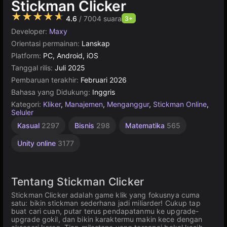
Stickman Clicker
★★★★★
4.6
/ 7004 suara
3+
Developer:
Maxy
Orientasi permainan:
Lanskap
Platform:
PC, Android, iOS
Tanggal rilis:
Juli 2025
Pembaruan terakhir:
Februari 2026
Bahasa yang Didukung:
Inggris
Kategori:
Kliker
,
Manajemen
,
Menganggur
,
Stickman Online
,
Seluler
Kasual
2297
Bisnis
298
Matematika
565
Unity online
3177
Tentang Stickman Clicker
Stickman Clicker adalah game klik yang fokusnya cuma
satu: bikin stickman sederhana jadi miliarder! Cukup tap
buat cari cuan, putar terus pendapatanmu ke upgrade-
upgrade gokil, dan bikin karaktermu makin kece dengan