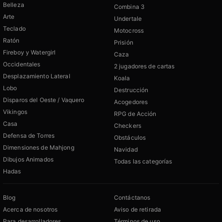
Belleza
Combina 3
Arte
Undertale
Teclado
Motocross
Ratón
Prisión
Fireboy y Watergirl
Caza
Occidentales
2 jugadores de cartas
Desplazamiento Lateral
Koala
Lobo
Destrucción
Disparos del Oeste / Vaquero
Acogedores
Vikingos
RPG de Acción
Casa
Checkers
Defensa de Torres
Obstáculos
Dimensiones de Mahjong
Navidad
Dibujos Animados
Todas las categorías
Hadas
Blog
Contáctanos
Acerca de nosotros
Aviso de retirada
Para desarrolladores
Términos de uso