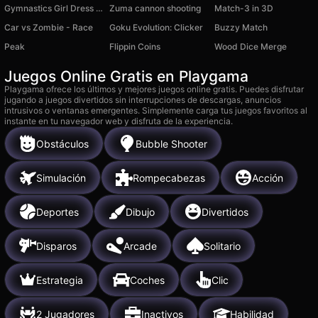
Gymnastics Girl Dress Up
Zuma cannon shooting
Match-3 in 3D
Car vs Zombie - Race
Goku Evolution: Clicker
Buzzy Match
Peak
Flippin Coins
Wood Dice Merge
Juegos Online Gratis en Playgama
Playgama ofrece los últimos y mejores juegos online gratis. Puedes disfrutar
jugando a juegos divertidos sin interrupciones de descargas, anuncios
intrusivos o ventanas emergentes. Simplemente carga tus juegos favoritos al
instante en tu navegador web y disfruta de la experiencia.
Obstáculos
Bubble Shooter
Simulación
Rompecabezas
Acción
Deportes
Dibujo
Divertidos
Disparos
Arcade
Solitario
Estrategia
Coches
Clic
2 Jugadores
Inactivos
Habilidad