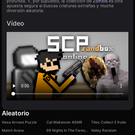
profunda. Y, por supuesto, la colección de
Zombis
es otra
apuesta segura si buscas criaturas extrañas y mucha
diversión aleatoria.
Vídeo
Aleatorio
Hexa Arrows Puzzle
Cat Makeover ASMR
Tiles: Collect 3 fruits
Match Arena
99 Nights In The Forest Original
Volley Random