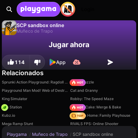
Login
SCP sandbox online
Muñeco de Trapo
No
Guardar
¡Guarda el progreso!
Jugar ahora
SCP sandbox online es un juego de muñeco de trapo gratuito de Weak Developer. Juégalo en línea en Playgama.
114
App
Relacionados
Sprunki Action Playground: Ragdoll Sandbox
Arrow Puzzle
Playground Man Mod! Web of Destruction!
Cat and Granny
King Simulator
Robby: The Speed Maze
Gas Station
Piece of Cake: Merge & Bake
Kubz.io
My Town Home: Family Playhouse
Mega Ramp Stunt
RIVALS FPS: Online Shooter
Playgama
/
Muñeco de Trapo
/
SCP sandbox online