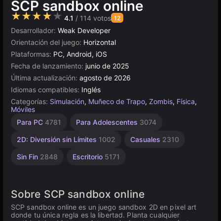
SCP sandbox online
★★★★★
4.1
/ 114 votos
12
Desarrollador:
Weak Developer
Orientación del juego:
Horizontal
Plataformas:
PC, Android, iOS
Fecha de lanzamiento:
junio de 2025
Última actualización:
agosto de 2026
Idiomas compatibles:
Inglés
Categorías:
Simulación
,
Muñeco de Trapo
,
Zombis
,
Física
,
Móviles
Sandbox
Construcción
Píxeles
Browser
Construct
Alta
Para PC
4781
Para Adolescentes
3074
Calidad
438
5021
414
500
638
3569
2D: Diversión sin Límites
1002
Casuales
2310
Sin Fin
2848
Escritorio
5171
Sobre SCP sandbox online
SCP sandbox online es un juego sandbox 2D en pixel art
donde tu única regla es la libertad. Planta cualquier