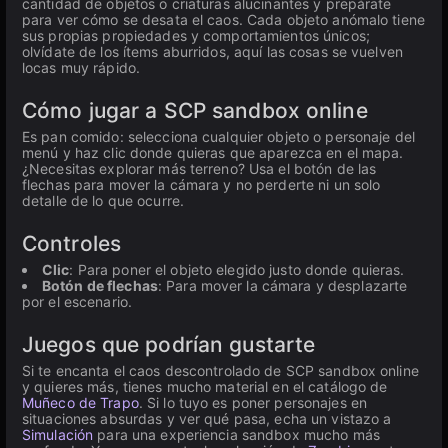
cantidad de objetos o criaturas alucinantes y prepárate
para ver cómo se desata el caos. Cada objeto anómalo tiene
sus propias propiedades y comportamientos únicos;
olvídate de los ítems aburridos, aquí las cosas se vuelven
locas muy rápido.
Cómo jugar a SCP sandbox online
Es pan comido: selecciona cualquier objeto o personaje del
menú y haz clic donde quieras que aparezca en el mapa.
¿Necesitas explorar más terreno? Usa el botón de las
flechas para mover la cámara y no perderte ni un solo
detalle de lo que ocurre.
Controles
Clic
: Para poner el objeto elegido justo donde quieras.
Botón de flechas
: Para mover la cámara y desplazarte
por el escenario.
Juegos que podrían gustarte
Si te encanta el caos descontrolado de SCP sandbox online
y quieres más, tienes mucho material en el catálogo de
Muñeco de Trapo
. Si lo tuyo es poner personajes en
situaciones absurdas y ver qué pasa, echa un vistazo a
Simulación
para una experiencia sandbox mucho más