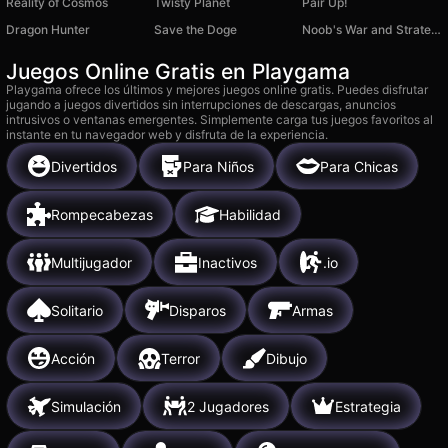
Reality of Cosmos
Twisty Planet
Pair Up!
Dragon Hunter
Save the Doge
Noob's War and Strategy against Zombies
Juegos Online Gratis en Playgama
Playgama ofrece los últimos y mejores juegos online gratis. Puedes disfrutar
jugando a juegos divertidos sin interrupciones de descargas, anuncios
intrusivos o ventanas emergentes. Simplemente carga tus juegos favoritos al
instante en tu navegador web y disfruta de la experiencia.
Divertidos
Para Niños
Para Chicas
Rompecabezas
Habilidad
Multijugador
Inactivos
.io
Solitario
Disparos
Armas
Acción
Terror
Dibujo
Simulación
2 Jugadores
Estrategia