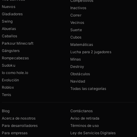
Competitivos
Nuevos
Inactivos
Gladiadores
Correr
Swing
Vecinos
Abuelas
Suerte
Caballos
Cubos
Parkour Minecraft
Matemáticas
Gángsters
Lucha para 2 jugadores
Rompecabezas
Minas
Sudoku
Destroy
Io como hole.io
Obstáculos
Evolución
Navidad
Roblox
Todas las categorías
Tenis
Blog
Contáctanos
Acerca de nosotros
Aviso de retirada
Para desarrolladores
Términos de uso
Para empresas
Ley de Servicios Digitales