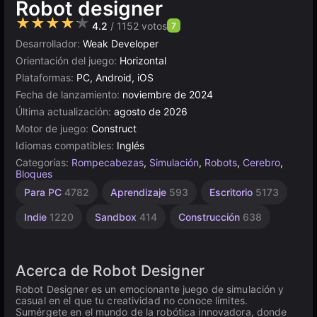
Robot designer
★★★★★
4.2
/ 1152 votos
7
Desarrollador:
Weak Developer
Orientación del juego:
Horizontal
Plataformas:
PC, Android, iOS
Fecha de lanzamiento:
noviembre de 2024
Última actualización:
agosto de 2026
Motor de juego:
Construct
Idiomas compatibles:
Inglés
Categorías:
Rompecabezas
,
Simulación
,
Robots
,
Cerebro
,
Bloques
Browser
Construct
Alta
Para PC
4782
Aprendizaje
593
Escritorio
5173
Calidad
5023
501
3570
Indie
1220
Sandbox
414
Construcción
638
Acerca de Robot Designer
Robot Designer es un emocionante juego de simulación y
casual en el que tu creatividad no conoce límites.
Sumérgete en el mundo de la robótica innovadora, donde