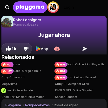
Login
Robot designer
Rompecabezas
No
Guardar
¡Guarda el progreso!
Robot designer es un juego de rompecabezas gratuito de Weak Developer. Juégalo en línea en Playgama.
Jugar ahora
1k
App
Relacionados
Arrow Puzzle
Sprunki World Online RP - Play with Friends!
Piece of Cake: Merge & Bake
TB World
Cozy Crossword
Barry Prison: Parkour Escape!
MegaZuma
Obby: +1 Jump per Click
Arrows: Picture Puzzle
RIVALS FPS: Online Shooter
Good Sort Master: Triple Match
Soccer Random
Playgama
/
Rompecabezas
/
Robot designer