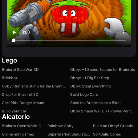
Lego
Brainrot Slap War 3D
Obby: +1 Speed Escape for Brainrots
Brickbox
Obby: +1 Dig Per Step
Obby: Run and Jump for the Brainrots!
Obby: Steal Everything
Drop For Brainrot 3D
Build Lego Cars
Cart Ride Danger Mount
Steal the Brainrots on a Bike!
Build your car
Obby Smash Walls: +1 Power Per Click
Aleatorio
Brainrot Open World Online
Rainbow Obby
Build an Obby! Creative Tycoon Magnate 100% +1 3D
Online mini games
Supermarket Simulator: Store Cashier
SortBalls Cones