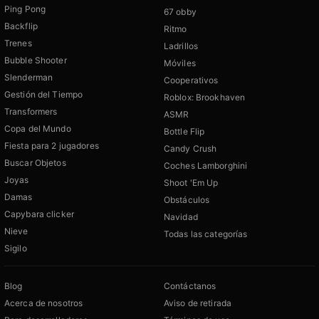
Ping Pong
67 obby
Backflip
Ritmo
Trenes
Ladrillos
Bubble Shooter
Móviles
Slenderman
Cooperativos
Gestión del Tiempo
Roblox: Brookhaven
Transformers
ASMR
Copa del Mundo
Bottle Flip
Fiesta para 2 jugadores
Candy Crush
Buscar Objetos
Coches Lamborghini
Joyas
Shoot 'Em Up
Damas
Obstáculos
Capybara clicker
Navidad
Nieve
Todas las categorías
Sigilo
Blog
Contáctanos
Acerca de nosotros
Aviso de retirada