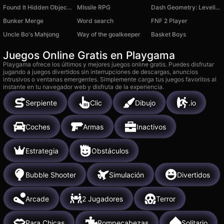
Found It Hidden Object Game
MIssile RPG
Dash Geometry: Leveling Up
Bunker Merge
Word search
FNF 2 Player
Uncle Bo's Mahjong
Way of the goalkeeper
Basket Boys
Juegos Online Gratis en Playgama
Playgama ofrece los últimos y mejores juegos online gratis. Puedes disfrutar
jugando a juegos divertidos sin interrupciones de descargas, anuncios
intrusivos o ventanas emergentes. Simplemente carga tus juegos favoritos al
instante en tu navegador web y disfruta de la experiencia.
Serpiente
Clic
Dibujo
.io
Coches
Armas
Inactivos
Estrategia
Obstáculos
Bubble Shooter
Simulación
Divertidos
Arcade
2 Jugadores
Terror
Para Chicas
Rompecabezas
Solitario