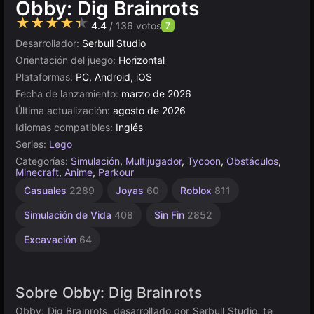
Obby: Dig Brainrots
★★★★★
4.4
/ 136 votos
7
Desarrollador:
Serbull Studio
Orientación del juego:
Horizontal
Plataformas:
PC, Android, iOS
Fecha de lanzamiento:
marzo de 2026
Última actualización:
agosto de 2026
Idiomas compatibles:
Inglés
Series:
Lego
Categorías:
Simulación
,
Multijugador
,
Tycoon
,
Obstáculos
,
Minecraft
,
Anime
,
Parkour
Incrementales
Rusos
Alta
Casuales
2289
Joyas
60
Roblox
811
Calidad
1800
562
3572
Simulación de Vida
408
Sin Fin
2852
Excavación
64
Sobre Obby: Dig Brainrots
Obby: Dig Brainrots, desarrollado por Serbull Studio, te