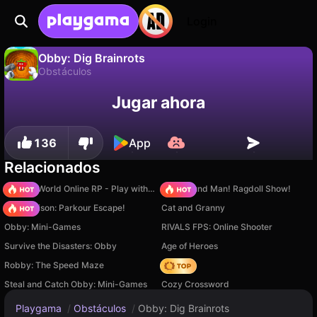
Login
Obby: Dig Brainrots
Obstáculos
No
Guardar
¡Guarda el progreso!
Obby: Dig Brainrots es un juego de obstáculos gratuito de Serbull Studio. Juégalo en línea en Playgama.
Jugar ahora
136
App
Relacionados
Sprunki World Online RP - Play with Friends!
Playground Man! Ragdoll Show!
Barry Prison: Parkour Escape!
Cat and Granny
Obby: Mini-Games
RIVALS FPS: Online Shooter
Survive the Disasters: Obby
Age of Heroes
Robby: The Speed Maze
Hedgies
Steal and Catch Obby: Mini-Games
Cozy Crossword
Playgama
/
Obstáculos
/
Obby: Dig Brainrots