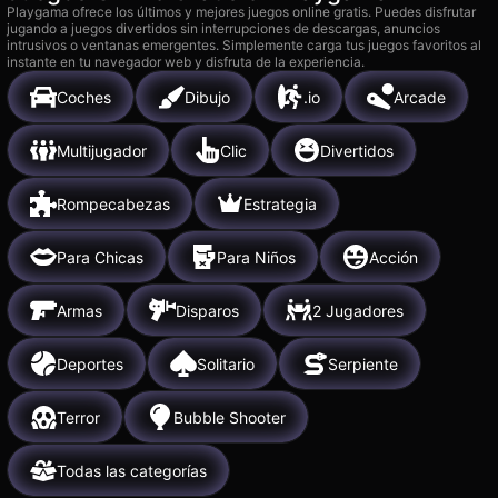
Playgama ofrece los últimos y mejores juegos online gratis. Puedes disfrutar
jugando a juegos divertidos sin interrupciones de descargas, anuncios
intrusivos o ventanas emergentes. Simplemente carga tus juegos favoritos al
instante en tu navegador web y disfruta de la experiencia.
Coches
Dibujo
.io
Arcade
Multijugador
Clic
Divertidos
Rompecabezas
Estrategia
Para Chicas
Para Niños
Acción
Armas
Disparos
2 Jugadores
Deportes
Solitario
Serpiente
Terror
Bubble Shooter
Todas las categorías