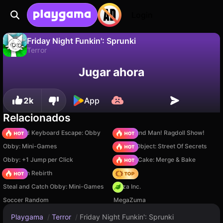
Login
Friday Night Funkin': Sprunki
Terror
No
Guardar
¡Guarda el progreso!
Friday Night Funkin': Sprunki es un juego de terror gratuito de truelisgames. Juégalo en línea en Playgama.
Jugar ahora
2k
App
Relacionados
+1 Speed Keyboard Escape: Obby
Playground Man! Ragdoll Show!
Obby: Mini-Games
Hidden Object: Street Of Secrets
Obby: +1 Jump per Click
Piece of Cake: Merge & Bake
Stickman Rebirth
Hedgies
Steal and Catch Obby: Mini-Games
Pizza Inc.
Soccer Random
MegaZuma
Playgama
/
Terror
/
Friday Night Funkin': Sprunki