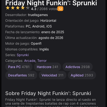
Friday Night Funkin': Sprunki
★★★★★
4.3
/ 2086 votos
12
Desarrollador:
truelisgames
Orientación del juego:
Horizontal
Plataformas:
PC, Android, iOS
Fecha de lanzamiento:
enero de 2025
Última actualización:
agosto de 2026
Motor de juego:
Openfl
Idiomas compatibles:
Inglés
Series:
Sprunki
Categorías:
Arcade
,
Terror
Escritorio
Rusos
Browser
Ritmo
Alta
Para PC
4781
Hardcore
241
Adictivos
2938
Calidad
1796
5021
91
5171
3569
Desafiantes
592
Velocidad
311
Agilidad
2593
Sobre Friday Night Funkin': Sprunki
Friday Night Funkin': Sprunki te lanza directo al ruedo en
una serie de trepidantes batallas de rap con 4 canciones