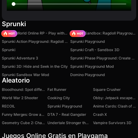
Sprunki
Sprunki World Online RP - Play with Friends!
Sprunki Sandbox: Ragdoll Playground Mode
Sprunki Action Playground: Ragdoll Sandbox
Sprunki Playground
Sprunki
Sprunki Craft - Sandbox 3D
Sprunki Adventure 3
Sprunki Phase Playground: Create Sprunki and Music
Sprunki 3D: Hide and Seek in the City
Sprunki Playground Mod
Sprunki Sandbox War Mod
Domino Playground
Aleatorio
Bloodhound: Spot differences
Fat Runner
Square Crusher
World War 2 Shooter
Cooking City
Obby: Jetpack escape! +1 speed
RECOIL
Sprunki Playground
Anime Cards: Clash of Worlds
Funny Merges: Grow a Flower
DTA 7 - Real Gangster
Crash X
Geometry Cube 2: Challenge
Undertale Stronger than You
Vampire Survivors 3D
Juegos Online Gratis en Playgama