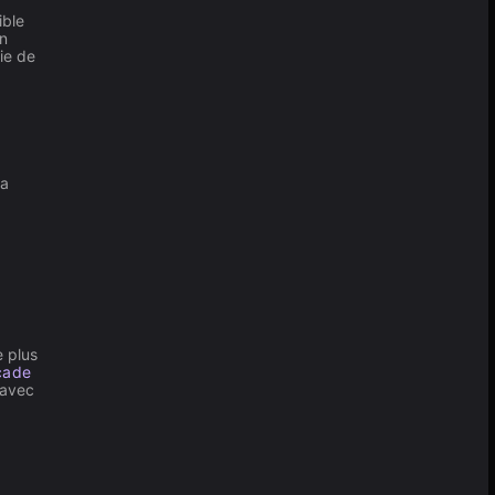
ible
on
ie de
la
 plus
cade
 avec