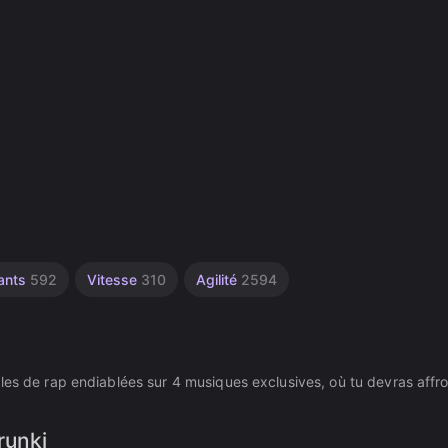
lants
592
Vitesse
310
Agilité
2594
les de rap endiablées sur 4 musiques exclusives, où tu devras affr
runki