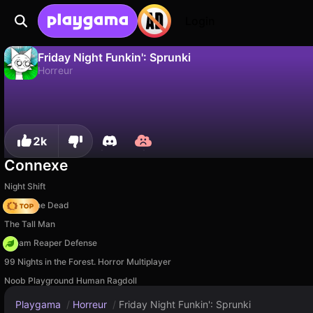
Login
Friday Night Funkin': Sprunki
Horreur
Non
Sauvegardez la progression !
Friday Night Funkin': Sprunki est un jeu de horreur gratuit par truelisgames. Joue-y en ligne sur Playgama.
2k
Connexe
Night Shift
Rise of the Dead
The Tall Man
Dream Reaper Defense
99 Nights in the Forest. Horror Multiplayer
Noob Playground Human Ragdoll
Playgama
/
Horreur
/
Friday Night Funkin': Sprunki