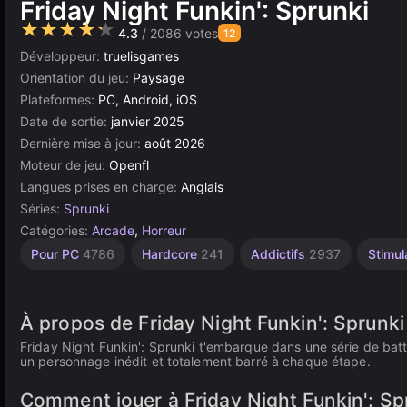
Friday Night Funkin': Sprunki
★★★★★
4.3
/ 2086 votes
12
Développeur:
truelisgames
Orientation du jeu:
Paysage
Plateformes:
PC, Android, iOS
Date de sortie:
janvier 2025
Dernière mise à jour:
août 2026
Moteur de jeu:
Openfl
Langues prises en charge:
Anglais
Séries:
Sprunki
Catégories:
Arcade
,
Horreur
Bureau
Russes
Navigateur
Rythme
Haute
Pour PC
4786
Hardcore
241
Addictifs
2937
Stimu
Qualité
5172
1799
91
5026
3571
À propos de Friday Night Funkin': Sprunki
Friday Night Funkin': Sprunki t'embarque dans une série de batt
un personnage inédit et totalement barré à chaque étape.
Comment jouer à Friday Night Funkin': Sp