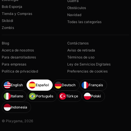
Guerra
Bob Esponja
Obstáculos
Tienda y Compras
Navidad
Skibidi
Todas las categorías
Zombis
Blog
Contáctanos
Acerca de nosotros
Aviso de retirada
Para desarrolladores
Términos de uso
Para empresas
Ley de Servicios Digitales
Política de privacidad
Preferencias de cookies
English
Español
Deutsch
Français
Italiano
Português
Türkçe
Polski
Indonesia
© Playgama, 2026