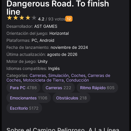
Dangerous Road. To finish
line
★★★★★
4.2
/ 93 votos
12
Desarrollador:
AST GAMES
Orientación del juego:
Horizontal
Plataformas:
PC, Android
Fecha de lanzamiento:
noviembre de 2024
Última actualización:
agosto de 2026
Motor de juego:
Unity
Idiomas compatibles:
Inglés
Categorías:
Carreras
,
Simulación
,
Coches
,
Carreras de
Coches
,
Motocicleta de Tierra
,
Conducción
Karting
Browser
Unity
Alta
De 1
Para PC
4786
Carreras
222
Ritmo Rápido
605
Jugador
Calidad
en
5026
44
línea
3571
4125
Emocionantes
1106
Obstáculos
218
3177
Escritorio
5172
Sobre el Camino Peligroso. A La Línea