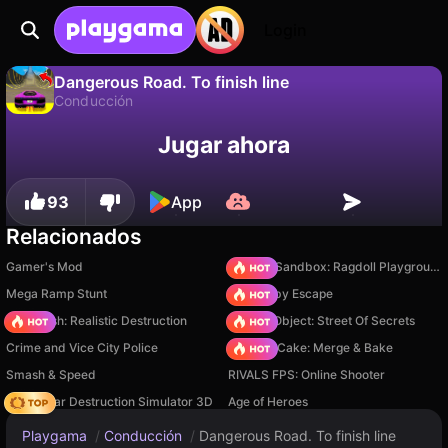
Login
Dangerous Road. To finish line
Conducción
No
Guardar
¡Guarda el progreso!
Jugar ahora
Dangerous Road. To finish line es un juego de conducción gratuito de AST GAMES. Juégalo en línea en Playgama.
93
App
Relacionados
Gamer's Mod
Sprunki Sandbox: Ragdoll Playground Mode
Mega Ramp Stunt
Your Obby Escape
Car Crush: Realistic Destruction
Hidden Object: Street Of Secrets
Crime and Vice City Police
Piece of Cake: Merge & Bake
Smash & Speed
RIVALS FPS: Online Shooter
Online Car Destruction Simulator 3D
Age of Heroes
Playgama
/
Conducción
/
Dangerous Road. To finish line