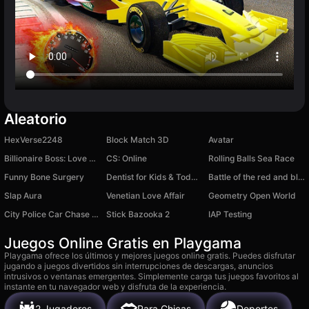
Aleatorio
HexVerse2248
Block Match 3D
Avatar
Billionaire Boss: Love Story
CS: Online
Rolling Balls Sea Race
Funny Bone Surgery
Dentist for Kids & Toddlers for 2-5 Years Old
Battle of the red and blue agents
Slap Aura
Venetian Love Affair
Geometry Open World
City Police Car Chase Game
Stick Bazooka 2
IAP Testing
Juegos Online Gratis en Playgama
Playgama ofrece los últimos y mejores juegos online gratis. Puedes disfrutar
jugando a juegos divertidos sin interrupciones de descargas, anuncios
intrusivos o ventanas emergentes. Simplemente carga tus juegos favoritos al
instante en tu navegador web y disfruta de la experiencia.
2 Jugadores
Para Chicas
Deportes