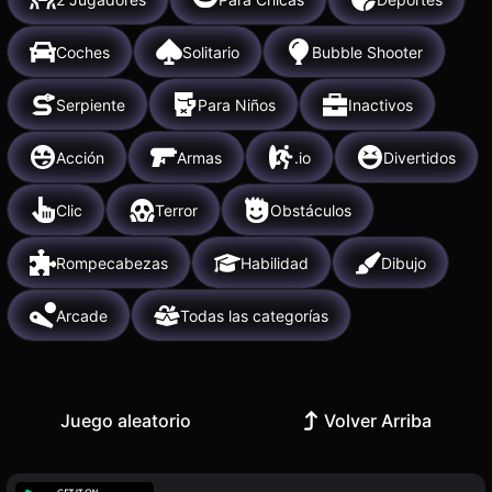
Coches
Solitario
Bubble Shooter
Serpiente
Para Niños
Inactivos
Acción
Armas
.io
Divertidos
Clic
Terror
Obstáculos
Rompecabezas
Habilidad
Dibujo
Arcade
Todas las categorías
Juego aleatorio
Volver Arriba