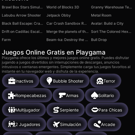
Brawl Box Stars Simulator
World of Blocks 3D
Granny Warehouse Terror
Labubu Arrow Shooter
Jetpack Obby
Metal Room
Black Ball Escape: Crazy Runner
Car Crash Sandbox Race Simulator 3D
Avatar: Build a City
Drift on Cadillac Escalade 6.0!
Merge the planets of the solar system 2048!
Sort The Colored Hexagons
Farm
Beam-ka: Destroy the car!
Bull Drop
Juegos Online Gratis en Playgama
Playgama ofrece los últimos y mejores juegos online gratis. Puedes disfrutar
jugando a juegos divertidos sin interrupciones de descargas, anuncios
intrusivos o ventanas emergentes. Simplemente carga tus juegos favoritos al
instante en tu navegador web y disfruta de la experiencia.
Inactivos
Bubble Shooter
Terror
Rompecabezas
Armas
Solitario
Multijugador
Serpiente
Para Chicas
2 Jugadores
Simulación
Arcade