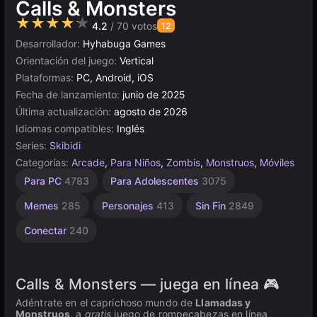
Calls & Monsters
★★★★★
4.2
/ 70 votos
12
Desarrollador:
Hyhabuga Games
Orientación del juego:
Vertical
Plataformas:
PC, Android, iOS
Fecha de lanzamiento:
junio de 2025
Última actualización:
agosto de 2026
Idiomas compatibles:
Inglés
Series:
Skibidi
Categorías:
Arcade
,
Para Niños
,
Zombis
,
Monstruos
,
Móviles
Escritorio
Miedo
Browser
Construct
Alta
Para PC
4783
Para Adolescentes
3075
Calidad
5024
96
5174
501
3571
Memes
285
Personajes
413
Sin Fin
2849
Conectar
240
Calls & Monsters — juega en línea 🎮
Adéntrate en el caprichoso mundo de
Llamadas y
Monstruos
, a
gratis
juego de rompecabezas en línea