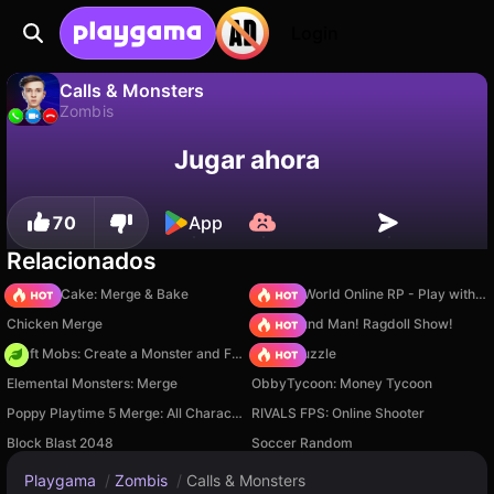
Login
Calls & Monsters
Zombis
No
Guardar
¡Guarda el progreso!
Calls & Monsters es un juego de zombis gratuito de Hyhabuga Games. Juégalo en línea en Playgama.
Jugar ahora
70
App
Relacionados
Piece of Cake: Merge & Bake
Sprunki World Online RP - Play with Friends!
Chicken Merge
Playground Man! Ragdoll Show!
Craft Mobs: Create a Monster and Fight!
Arrow Puzzle
Elemental Monsters: Merge
ObbyTycoon: Money Tycoon
Poppy Playtime 5 Merge: All Characters
RIVALS FPS: Online Shooter
Block Blast 2048
Soccer Random
Playgama
/
Zombis
/
Calls & Monsters