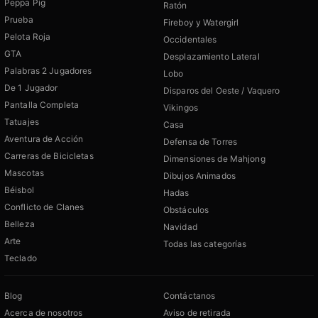
Peppa Pig
Ratón
Prueba
Fireboy y Watergirl
Pelota Roja
Occidentales
GTA
Desplazamiento Lateral
Palabras 2 Jugadores
Lobo
De 1 Jugador
Disparos del Oeste / Vaquero
Pantalla Completa
Vikingos
Tatuajes
Casa
Aventura de Acción
Defensa de Torres
Carreras de Bicicletas
Dimensiones de Mahjong
Mascotas
Dibujos Animados
Béisbol
Hadas
Conflicto de Clanes
Obstáculos
Belleza
Navidad
Arte
Todas las categorías
Teclado
Blog
Contáctanos
Acerca de nosotros
Aviso de retirada