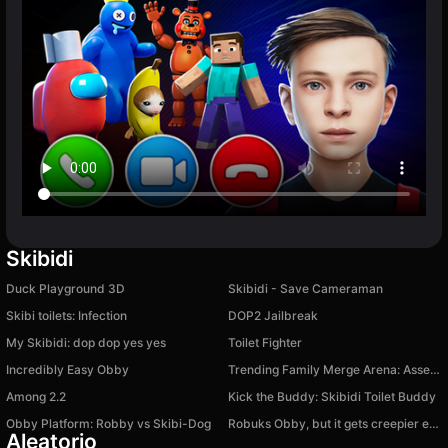
Skibidi
Duck Playground 3D
Skibidi - Save Cameraman
Skibi toilets: Infection
DOP2 Jailbreak
My Skibidi: dop dop yes yes
Toilet Fighter
Incredibly Easy Obby
Trending Family Merge Arena: Assemble a Meme Squad
Among 2.2
Kick the Buddy: Skibidi Toilet Buddy
Obby Platform: Robby vs Skibi-Dog
Robuks Obby, but it gets creepier every level
Aleatorio