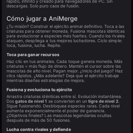
rápido, infinito y creado para navegadores de PC. Sin
descargas. Solo puro caos de fusión.
Cómo jugar a AniMerge
¿Tu misión? Construir el ejército animal definitivo. Toca a las
criaturas para obtener moneda. Fusiona mascotas idénticas
para evolucionar a especies más fuertes. Cuando los rivales
ataquen, despliega a tus mejores luchadores. Ciclo simple:
toca, fusiona, lucha. Repite.
Toca para ganar recursos
Haz clic en tus animales. Cada toque genera moneda. Más
criaturas = más flujo de dinero. Mantén el cursor sobre las
mascotas de alto nivel. Pagan mejor. ¿Inicio del juego? Haz
clics rápidos. ¿Más adelante? Deja que el ejército trabaje
mientras diseñas estrategias de mejora.
Fusiona y evoluciona tu ejército
Arrastra criaturas idénticas entre sí. Evolución instantánea.
Dos
gatos de nivel 1
se convierten en un
tigre de nivel 2
.
Sigue fusionando. Desbloquea especies raras. Cada nivel
aumenta exponencialmente el poder de ganancia.
¿Objetivos finales? Las mascotas legendarias ocultas
después de más de 50 fusiones.
Lucha contra rivales y defiende