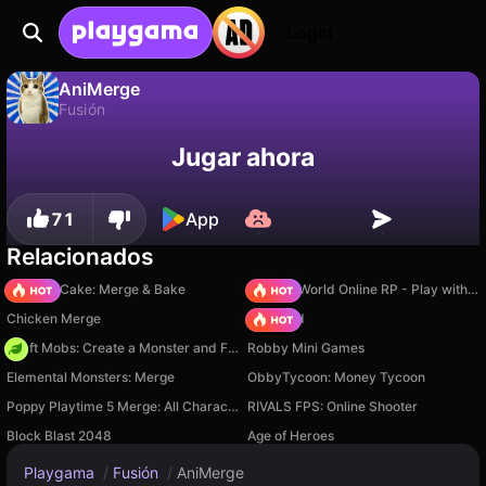
Login
AniMerge
Fusión
No
Guardar
¡Guarda el progreso!
AniMerge es un juego de fusión gratuito de Lily Games. Juégalo en línea en Playgama.
Jugar ahora
71
App
Relacionados
Piece of Cake: Merge & Bake
Sprunki World Online RP - Play with Friends!
Chicken Merge
TB World
Craft Mobs: Create a Monster and Fight!
Robby Mini Games
Elemental Monsters: Merge
ObbyTycoon: Money Tycoon
Poppy Playtime 5 Merge: All Characters
RIVALS FPS: Online Shooter
Block Blast 2048
Age of Heroes
Playgama
/
Fusión
/
AniMerge