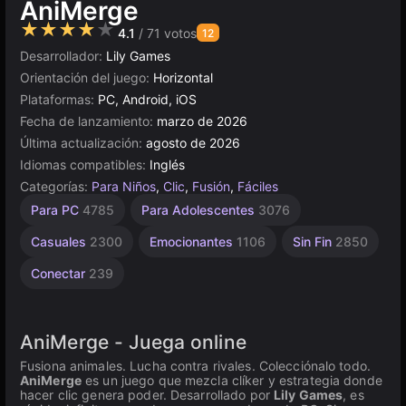
AniMerge
★★★★★
4.1
/ 71 votos
12
Desarrollador:
Lily Games
Orientación del juego:
Horizontal
Plataformas:
PC, Android, iOS
Fecha de lanzamiento:
marzo de 2026
Última actualización:
agosto de 2026
Idiomas compatibles:
Inglés
Categorías:
Para Niños
,
Clic
,
Fusión
,
Fáciles
Escritorio
Gatitos
Sencillos
Browser
Para
Alta
De 1
Para PC
4785
Para Adolescentes
3076
Jugador
Calidad
Niños
5026
1572
5173
74
1480
3572
4132
Casuales
2300
Emocionantes
1106
Sin Fin
2850
Conectar
239
AniMerge - Juega online
Fusiona animales. Lucha contra rivales. Colecciónalo todo.
AniMerge
es un juego que mezcla clíker y estrategia donde
hacer clic genera poder. Desarrollado por
Lily Games
, es