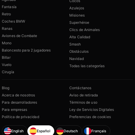
Cocos
Fantasía
Azulejos
Retro
Misiones
Coches BMW
Superhéroe
Ranas
Clics de Animales
Aviones de Combate
Alta Calidad
Mono
Smash
Baloncesto para 2 jugadores
Obstáculos
Billar
Navidad
Vuelo
Todas las categorías
Cirugía
Blog
Contáctanos
Acerca de nosotros
Aviso de retirada
Para desarrolladores
Términos de uso
Para empresas
Ley de Servicios Digitales
Política de privacidad
Preferencias de cookies
English
Español
Deutsch
Français