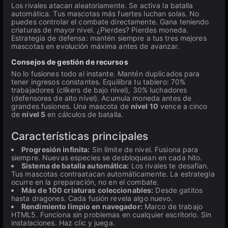
Los rivales atacan aleatoriamente. Se activa la batalla
automática. Tus mascotas más fuertes luchan solas. No
puedes controlar el combate directamente. Gana teniendo
criaturas de mayor nivel. ¿Pierdes? Pierdes moneda.
Estrategia de defensa: mantén siempre a tus tres mejores
mascotas en evolución máxima antes de avanzar.
Consejos de gestión de recursos
No lo fusiones todo al instante. Mantén duplicados para
tener ingresos constantes. Equilibra tu tablero: 70%
trabajadores (clíkers de bajo nivel), 30% luchadores
(defensores de alto nivel). Acumula moneda antes de
grandes fusiones. Una mascota de
nivel 10
vence a cinco
de
nivel 5
en cálculos de batalla.
Características principales
Progresión infinita:
Sin límite de nivel. Fusiona para
siempre. Nuevas especies se desbloquean en cada hito.
Sistema de batalla automática:
Los rivales te desafían.
Tus mascotas contraatacan automáticamente. La estrategia
ocurre en la preparación, no en el combate.
Más de 100 criaturas coleccionables:
Desde gatitos
hasta dragones. Cada fusión revela algo nuevo.
Rendimiento limpio en navegador:
Marco de trabajo
HTML5. Funciona sin problemas en cualquier escritorio. Sin
instalaciones. Haz clic y juega.