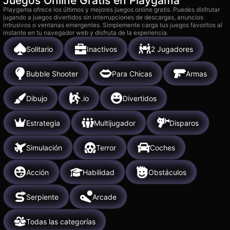
Juegos Online Gratis en Playgama
Playgama ofrece los últimos y mejores juegos online gratis. Puedes disfrutar
jugando a juegos divertidos sin interrupciones de descargas, anuncios
intrusivos o ventanas emergentes. Simplemente carga tus juegos favoritos al
instante en tu navegador web y disfruta de la experiencia.
Solitario
Inactivos
2 Jugadores
Bubble Shooter
Para Chicas
Armas
Dibujo
.io
Divertidos
Estrategia
Multijugador
Disparos
Simulación
Terror
Coches
Acción
Habilidad
Obstáculos
Serpiente
Arcade
Todas las categorías