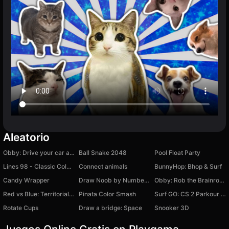
Aleatorio
Obby: Drive your car as far as possible
Ball Snake 2048
Pool Float Party
Lines 98 - Classic Color Balls
Connect animals
BunnyHop: Bhop & Surf
Candy Wrapper
Draw Noob by Numbers!
Obby: Rob the Brainrot Base!
Red vs Blue: Territorial Capture
Pinata Color Smash
Surf GO: CS 2 Parkour and Case Simulator
Rotate Cups
Draw a bridge: Space
Snooker 3D