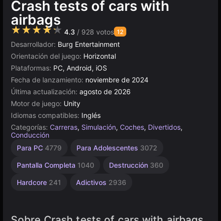
Crash tests of cars with
airbags
★★★★★
4.3
/ 928 votos
12
Desarrollador:
Burg Entertainment
Orientación del juego:
Horizontal
Plataformas:
PC, Android, iOS
Fecha de lanzamiento:
noviembre de 2024
Última actualización:
agosto de 2026
Motor de juego:
Unity
Idiomas compatibles:
Inglés
Categorías:
Carreras
,
Simulación
,
Coches
,
Divertidos
,
Conducción
Vehículos
Prueba
Escritorio
Coches de
Browser
Unity
Sin
Carreras
Alta
De 1
Accidentes
Para PC
4779
Para Adolescentes
3072
Automovilísticos
Jugador
Demolición
Calidad
Fin
en
5019
5168
29
234
de
2845
Resistencia
línea
3569
4147
163
491
Pantalla Completa
1040
Destrucción
360
3172
213
Hardcore
241
Adictivos
2936
Sobre Crash tests of cars with airbags