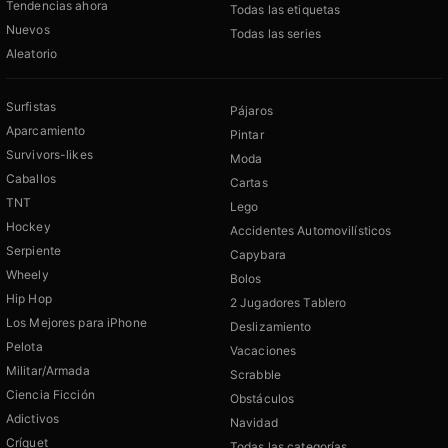
Tendencias ahora
Todas las etiquetas
Nuevos
Todas las series
Aleatorio
Surfistas
Pájaros
Aparcamiento
Pintar
Survivors-likes
Moda
Caballos
Cartas
TNT
Lego
Hockey
Accidentes Automovilísticos
Serpiente
Capybara
Wheely
Bolos
Hip Hop
2 Jugadores Tablero
Los Mejores para iPhone
Deslizamiento
Pelota
Vacaciones
Militar/Armada
Scrabble
Ciencia Ficción
Obstáculos
Adictivos
Navidad
Críquet
Todas las categorías