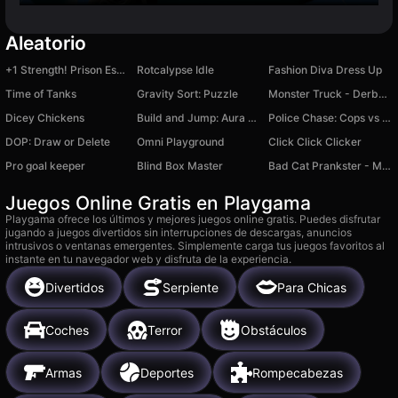
Aleatorio
+1 Strength! Prison Escape!
Rotcalypse Idle
Fashion Diva Dress Up
Time of Tanks
Gravity Sort: Puzzle
Monster Truck - Derby for Survival
Dicey Chickens
Build and Jump: Aura Obby Tower
Police Chase: Cops vs Criminals
DOP: Draw or Delete
Omni Playground
Click Click Clicker
Pro goal keeper
Blind Box Master
Bad Cat Prankster - Mom's Return
Juegos Online Gratis en Playgama
Playgama ofrece los últimos y mejores juegos online gratis. Puedes disfrutar
jugando a juegos divertidos sin interrupciones de descargas, anuncios
intrusivos o ventanas emergentes. Simplemente carga tus juegos favoritos al
instante en tu navegador web y disfruta de la experiencia.
Divertidos
Serpiente
Para Chicas
Coches
Terror
Obstáculos
Armas
Deportes
Rompecabezas