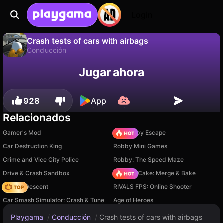
Login
Crash tests of cars with airbags
Conducción
No
Guardar
¡Guarda el progreso!
Jugar ahora
Crash tests of cars with airbags es un juego de conducción gratuito de Burg Entertainment. Juégalo en línea en Playgama.
928
App
Relacionados
Gamer's Mod
Your Obby Escape
Car Destruction King
Robby Mini Games
Crime and Vice City Police
Robby: The Speed Maze
Drive & Crash Sandbox
Piece of Cake: Merge & Bake
Deadly Descent
RIVALS FPS: Online Shooter
Car Smash Simulator: Crash & Tune
Age of Heroes
Playgama
/
Conducción
/
Crash tests of cars with airbags