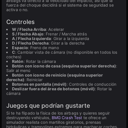
airbags va directo a la velocidad del impacto, así que la
fuerza del choque decidirá si el sistema de seguridad se
activa o no.
Controles
W / Flecha Arriba
: Acelerar
S / Flecha Abajo
: Frenar / Marcha atrás
A / Flecha Izquierda
: Girar a la izquierda
D / Flecha Derecha
: Girar a la derecha
Espacio
: Freno de mano
C
: Cambiar vista de cámara (no disponible en todos los
coches)
Ratón
: Rotar la cámara
Botón con icono de casa (esquina superior derecha)
:
Salir al menú
Botón con icono de reinicio (esquina superior
derecha)
: Reiniciar
Botones en pantalla (móvil)
: Controles de conducción
Deslizar fuera del área de botones (móvil)
: Rotar la
cámara
Juegos que podrían gustarte
Si te ha flipado la física de los airbags y quieres seguir
destruyendo vehículos,
BMG Crash Test
te ofrece un
simulador realista con martillos giratorios, prensas
hidráulicas y trampolines extremos para machacar coches.