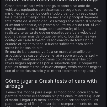
Crash tests of cars with airbags te pone al volante de
vehículos equipados con sistemas de seguridad reales. Tu
misión es estamparlos contra todo y ver cómo reaccionan
los airbags en tiempo real. La mecánica principal depende
totalmente de la velocidad: los airbags solo saltan si superas
el umbral necesario, tal y como ocurre en la vida real. Si vas
muy despacio, los airbags no se activarán; el juego es
realista y te avisa de que un despliegue a baja velocidad
podría causar más daño que beneficio. Los dummies van
contigo en cada trayecto, reaccionando de forma brutal
cuando el impacto tiene la fuerza suficiente para hacer
saltar las bolsas de aire.
En una de las escenas verás a un maniquí amarillo con
articulaciones suspendido en el aire sobre un coche azul y
plateado. También encontrarás columnas amarillas con
rayas negras repartidas por la superficie gris. Y prepárate
para los detalles: tras un buen choque, verás coches negros
con el capó destrozado y el interior totalmente expuesto.
Cómo jugar a Crash tests of cars with
airbags
Tienes dos modos para elegir. El modo conducción libre te
permite recorrer el escenario sin presiones, mientras que en
el modo "Llegar a la meta" tendrás que sortear obstáculos
para alcanzar el final. Recuerda: el comportamiento de los