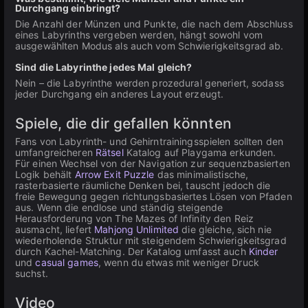
Durchgang einbringt?
Die Anzahl der Münzen und Punkte, die nach dem Abschluss
eines Labyrinths vergeben werden, hängt sowohl vom
ausgewählten Modus als auch vom Schwierigkeitsgrad ab.
Sind die Labyrinthe jedes Mal gleich?
Nein – die Labyrinthe werden prozedural generiert, sodass
jeder Durchgang ein anderes Layout erzeugt.
Spiele, die dir gefallen könnten
Fans von Labyrinth- und Gehirntrainingsspielen sollten den
umfangreicheren
Rätsel
Katalog auf Playgama erkunden.
Für einen Wechsel von der Navigation zur sequenzbasierten
Logik behält
Arrow Exit Puzzle
das minimalistische,
rasterbasierte räumliche Denken bei, tauscht jedoch die
freie Bewegung gegen richtungsbasiertes Lösen von Pfaden
aus. Wenn die endlose und ständig steigende
Herausforderung von The Mazes of Infinity den Reiz
ausmacht, liefert
Mahjong Unlimited
die gleiche, sich nie
wiederholende Struktur mit steigendem Schwierigkeitsgrad
durch Kachel-Matching. Der Katalog umfasst auch
Kinder
und
casual games
, wenn du etwas mit weniger Druck
suchst.
Video