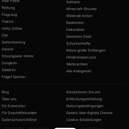
Paw Patrol
Solitaire
Rettung
Minecraft-Shooter
Flugzeug
Wütende Action
Traktor
Badminton
Unity Online
Dekoration
Ziel
Geometry Dash
Gehirntraining
Schurkenhafte
Geister
Kleine große Schlangen
Einzelspieler Horror
Hindernisparcours
Dungeon
Weihnachten
Detektiv
Alle Kategorien
Fidget Spinner
Blog
Kontaktieren Sie uns
Über uns
Entfernungsmitteilung
Für Entwickler
Nutzungsbedingungen
Für Geschäftskunden
Gesetz über digitale Dienste
Datenschutzrichtlinie
Cookie-Einstellungen