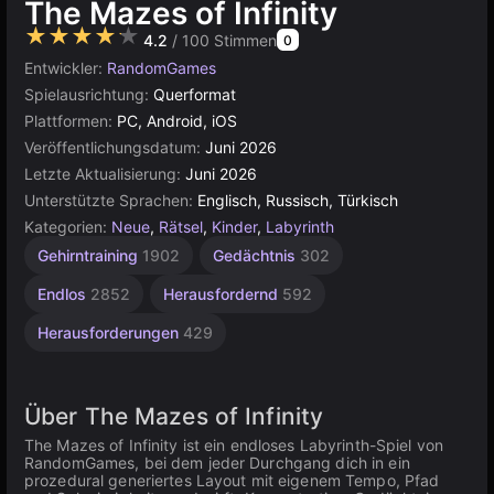
The Mazes of Infinity
★★★★★
4.2
/ 100 Stimmen
0
Entwickler:
RandomGames
Spielausrichtung:
Querformat
Plattformen:
PC, Android, iOS
Veröffentlichungsdatum:
Juni 2026
Letzte Aktualisierung:
Juni 2026
Unterstützte Sprachen:
Englisch, Russisch, Türkisch
Kategorien:
Neue
,
Rätsel
,
Kinder
,
Labyrinth
Gehirntraining
1902
Gedächtnis
302
Endlos
2852
Herausfordernd
592
Herausforderungen
429
Über The Mazes of Infinity
The Mazes of Infinity ist ein endloses Labyrinth-Spiel von
RandomGames, bei dem jeder Durchgang dich in ein
prozedural generiertes Layout mit eigenem Tempo, Pfad