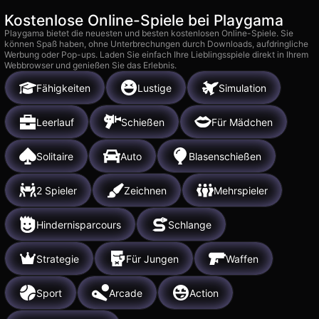
Kostenlose Online-Spiele bei Playgama
Playgama bietet die neuesten und besten kostenlosen Online-Spiele. Sie
können Spaß haben, ohne Unterbrechungen durch Downloads, aufdringliche
Werbung oder Pop-ups. Laden Sie einfach Ihre Lieblingsspiele direkt in Ihrem
Webbrowser und genießen Sie das Erlebnis.
Fähigkeiten
Lustige
Simulation
Leerlauf
Schießen
Für Mädchen
Solitaire
Auto
Blasenschießen
2 Spieler
Zeichnen
Mehrspieler
Hindernisparcours
Schlange
Strategie
Für Jungen
Waffen
Sport
Arcade
Action