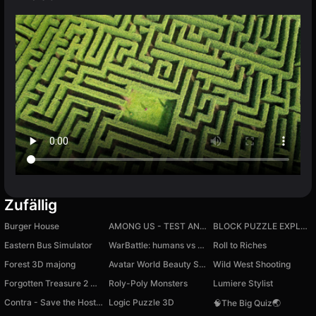
Zufällig
Burger House
AMONG US - TEST AND MINI GAMES
BLOCK PUZZLE EXPLOSION
Eastern Bus Simulator
WarBattle: humans vs orcs
Roll to Riches
Forest 3D majong
Avatar World Beauty Salon
Wild West Shooting
Forgotten Treasure 2 Match 3
Roly-Poly Monsters
Lumiere Stylist
Contra - Save the Hostages
Logic Puzzle 3D
🧠The Big Quiz🌏