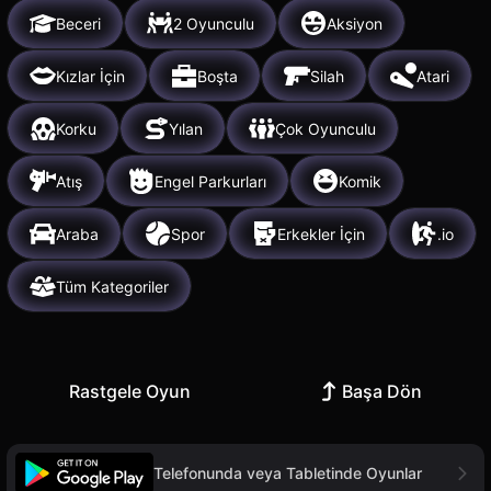
Beceri
2 Oyunculu
Aksiyon
Kızlar İçin
Boşta
Silah
Atari
Korku
Yılan
Çok Oyunculu
Atış
Engel Parkurları
Komik
Araba
Spor
Erkekler İçin
.io
Tüm Kategoriler
Rastgele Oyun
Başa Dön
Telefonunda veya Tabletinde Oyunlar