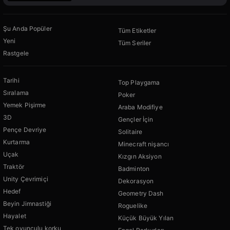
Şu Anda Popüler
Tüm Etiketler
Yeni
Tüm Seriler
Rastgele
Tarihi
Top Playgama
Sıralama
Poker
Yemek Pişirme
Araba Modifiye
3D
Gençler İçin
Pençe Devriye
Solitaire
Kurtarma
Minecraft nişancı
Uçak
Kızgın Aksiyon
Traktör
Badminton
Unity Çevrimiçi
Dekorasyon
Hedef
Geometry Dash
Beyin Jimnastiği
Roguelike
Hayalet
Küçük Büyük Yılan
Tek oyunculu korku