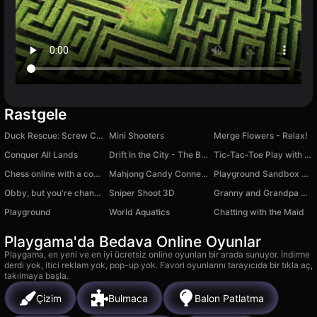
Rastgele
Duck Rescue: Screw Clear
Mini Shooters
Merge Flowers - Relax!
Conquer All Lands
Drift In the City - The Blacklist
Tic-Tac-Toe Play with Friends Online
Chess online with a computer
Mahjong Candy Connect
Playground Sandbox Mod Digital Circus
Obby, but you're changing colors!
Sniper Shoot 3D
Granny and Grandpa Night Hunters
Playground
World Aquatics
Chatting with the Maid
Playgama'da Bedava Online Oyunlar
Playgama, en yeni ve en iyi ücretsiz online oyunları bir arada sunuyor. İndirme
derdi yok, itici reklam yok, pop-up yok. Favori oyunlarını tarayıcıda bir tıkla aç,
takılmaya başla.
Çizim
Bulmaca
Balon Patlatma