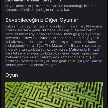
Labirentler her seferinde aynı mı?
Hayır, labirentler prosedürel olarak oluşturulduğu için her
oynanışta farklı bir yerleşim ortaya çıkar.
Sevebileceğiniz Diğer Oyunlar
Labirent ve beyin jimnastiği oyunlarının hayranları, Playgama
üzerindeki daha geniş
Bulmaca
kataloğunu keşfetmelidir.
Hareket tabanlı oyundan sıra tabanlı mantığa geçiş yapmak
isterseniz,
Arrow Exit Puzzle
serbest hareketi bırakıp yönlü
yol çözmeye odaklanarak minimal ızgara tabanlı mekansal
muhakemeyi korur. Eğer The Mazes of Infinity'nin sonsuz ve
giderek artan zorluğu ilginizi çekiyorsa,
Mahjong Unlimited
aynı tekrarlanmayan, zorluğu ölçeklenen yapıyı eşleştirme
mekanikleriyle sunar. Katalog aynı zamanda daha düşük
baskı seviyesinde bir şeyler istediğiniz anlar için
Çocuklar
ve
casual games
oyunlarını da içerir.
Oyun