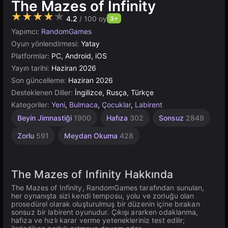
The Mazes of Infinity
★★★★★
4.2
/ 100 oy
3+
Yapımcı:
RandomGames
Oyun yönlendirmesi:
Yatay
Platformlar:
PC, Android, iOS
Yayın tarihi:
Haziran 2026
Son güncelleme:
Haziran 2026
Desteklenen Diller:
İngilizce, Rusça, Türkçe
Kategoriler:
Yeni
,
Bulmaca
,
Çocuklar
,
Labirent
Beyin Jimnastiği
1900
Hafıza
302
Sonsuz
2849
Zorlu
591
Meydan Okuma
428
The Mazes of Infinity Hakkında
The Mazes of Infinity, RandomGames tarafından sunulan,
her oynanışta sizi kendi temposu, yolu ve zorluğu olan
prosedürel olarak oluşturulmuş bir düzenin içine bırakan
sonsuz bir labirent oyunudur. Çıkışı ararken odaklanma,
hafıza ve hızlı karar verme yetenekleriniz test edilir;