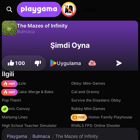
Login
The Mazes of Infinity
Bulmaca
The Mazes of Infinity, RandomGames tarafından yapılmış ücretsiz bir bulmaca oyunudur. Playgama'da oyna.
Hayır
Kaydet
İlerlemeyi kaydet!
Şimdi Oyna
100
Uygulama
İlgili
Arrow Puzzle
Obby: Mini-Games
Piece of Cake: Merge & Bake
Cat and Granny
Pop Them!
Survive the Disasters: Obby
Cosmic Convoy
Robby Mini Games
Mahjong Lines
My Town Home: Family Playhouse
High School Teacher Simulator
RIVALS FPS: Online Shooter
Playgama
/
Bulmaca
/
The Mazes of Infinity