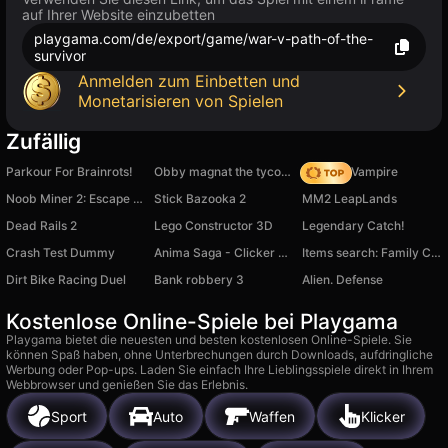
auf Ihrer Website einzubetten
playgama.com/de/export/game/war-v-path-of-the-
survivor
Anmelden zum Einbetten und
Monetarisieren von Spielen
Zufällig
Parkour For Brainrots!
Obby magnat the tycoon
Find the Vampire
Noob Miner 2: Escape from Prison
Stick Bazooka 2
MM2 LeapLands
Dead Rails 2
Lego Constructor 3D
Legendary Catch!
Crash Test Dummy
Anima Saga - Clicker RPG
Items search: Family Cottage
Dirt Bike Racing Duel
Bank robbery 3
Alien. Defense
Kostenlose Online-Spiele bei Playgama
Playgama bietet die neuesten und besten kostenlosen Online-Spiele. Sie
können Spaß haben, ohne Unterbrechungen durch Downloads, aufdringliche
Werbung oder Pop-ups. Laden Sie einfach Ihre Lieblingsspiele direkt in Ihrem
Webbrowser und genießen Sie das Erlebnis.
Sport
Auto
Waffen
Klicker