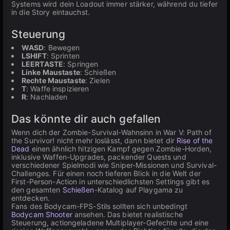
Systems wird dein Loadout immer stärker, während du tiefer
in die Story eintauchst.
Steuerung
WASD
: Bewegen
LSHIFT
: Sprinten
LEERTASTE
: Springen
Linke Maustaste
: Schießen
Rechte Maustaste
: Zielen
T
: Waffe inspizieren
R
: Nachladen
Das könnte dir auch gefallen
Wenn dich der Zombie-Survival-Wahnsinn in War V: Path of
the Survivor! nicht mehr loslässt, dann bietet dir
Rise of the
Dead
einen ähnlich hitzigen Kampf gegen Zombie-Horden,
inklusive Waffen-Upgrades, packender Quests und
verschiedener Spielmodi wie Sniper-Missionen und Survival-
Challenges. Für einen noch tieferen Blick in die Welt der
First-Person-Action in unterschiedlichsten Settings gibt es
den gesamten
Schießen
-Katalog auf Playgama zu
entdecken.
Fans des Bodycam-FPS-Stils sollten sich unbedingt
Bodycam Shooter
ansehen. Das bietet realistische
Steuerung, actiongeladene Multiplayer-Gefechte und eine