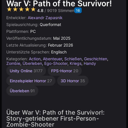
War V: Path of the Survivor!
★★★★★
4.8
/ 9019 Stimmen
16
Entwickler:
Alexandr Zapasnik
Spielausrichtung:
Querformat
Plattformen:
PC
Veröffentlichungsdatum:
Mai 2025
Letzte Aktualisierung:
Februar 2026
Unterstützte Sprachen:
Englisch
Kategorien:
Action
,
Abenteuer
,
Schießen
,
Geschichten
,
Zombie
,
Überleben
,
Ego-Shooter
,
Kriegs
,
Handy
Unity Online
3177
FPS-Horror
20
Einzelspieler Horror
27
3D Horror
35
Überleben
91
Über War V: Path of the Survivor!:
Story-getriebener First-Person-
Zombie-Shooter