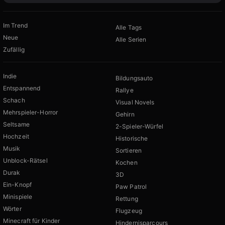
Im Trend
Alle Tags
Neue
Alle Serien
Zufällig
Indie
Bildungsauto
Entspannend
Rallye
Schach
Visual Novels
Mehrspieler-Horror
Gehirn
Seltsame
2-Spieler-Würfel
Hochzeit
Historische
Musik
Sortieren
Unblock-Rätsel
Kochen
Durak
3D
Ein-Knopf
Paw Patrol
Minispiele
Rettung
Wörter
Flugzeug
Minecraft für Kinder
Hindernisparcours