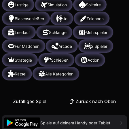
Lustige
Simulation
Solitaire
Blasenschießen
.io
Zeichnen
Leerlauf
Schlange
Mehrspieler
Für Mädchen
Arcade
2 Spieler
Strategie
Schießen
Action
Rätsel
Alle Kategorien
Zufälliges Spiel
Zurück nach Oben
Spiele auf deinem Handy oder Tablet