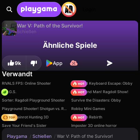
Login
War V: Path of the Survivor!
Schießen
Nur verfügbar auf PC
Ähnliche Spiele
War V: Path of the Survivor! ist ein kostenloses schießen-Spiel von Alexandr Zapasnik. Spiel es online auf Playgama.
9k
App
Verwandt
RIVALS FPS: Online Shooter
+1 Speed Keyboard Escape: Obby
H.O.G.S.
Playground Man! Ragdoll Show!
Sorter: Ragdoll Playground Shooter
Survive the Disasters: Obby
Playground Shooter! Shotgun vs. Ragdolls!
Robby Mini Games
Italian Brainrot Hunting 3D
Stickman Rebirth
Save Your Friend's Sister
Imposter 3D online horror
Playgama
/
Schießen
/
War V: Path of the Survivor!