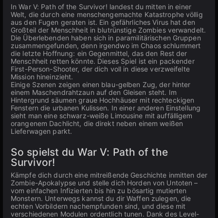
In War V: Path of the Survivor! landest du mitten in einer
Welt, die durch eine menschengemachte Katastrophe völlig
aus den Fugen geraten ist. Ein gefährliches Virus hat den
Großteil der Menschheit in blutrünstige Zombies verwandelt.
Die Überlebenden haben sich in paramilitärischen Gruppen
zusammengefunden, denn irgendwo im Chaos schlummert
die letzte Hoffnung: ein Gegenmittel, das den Rest der
Menschheit retten könnte. Dieses Spiel ist ein packender
First-Person-Shooter, der dich voll in diese verzweifelte
Mission hineinzieht.
Einige Szenen zeigen einen blau-gelben Zug, der hinter
einem Maschendrahtzaun auf den Gleisen steht. Im
Hintergrund säumen graue Hochhäuser mit rechteckigen
Fenstern die urbanen Kulissen. In einer anderen Einstellung
sieht man eine schwarz-weiße Limousine mit auffälligem
orangenem Dachlicht, die direkt neben einem weißen
Lieferwagen parkt.
So spielst du War V: Path of the
Survivor!
Kämpfe dich durch eine mitreißende Geschichte inmitten der
Zombie-Apokalypse und stelle dich Horden von Untoten –
vom einfachen Infizierten bis hin zu bösartig mutierten
Monstern. Unterwegs kannst du dir Waffen zulegen, die
echten Vorbildern nachempfunden sind, und diese mit
verschiedenen Modulen ordentlich tunen. Dank des Level-