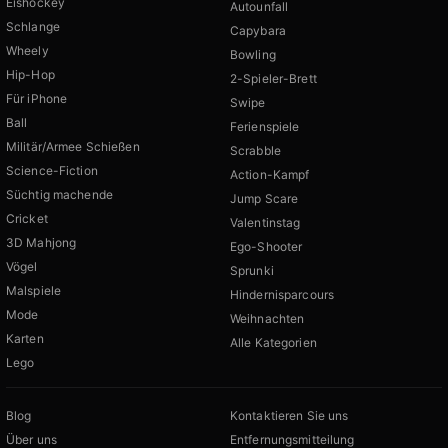
Eishockey
Autounfall
Schlange
Capybara
Wheely
Bowling
Hip-Hop
2-Spieler-Brett
Für iPhone
Swipe
Ball
Ferienspiele
Militär/Armee Schießen
Scrabble
Science-Fiction
Action-Kampf
Süchtig machende
Jump Scare
Cricket
Valentinstag
3D Mahjong
Ego-Shooter
Vögel
Sprunki
Malspiele
Hindernisparcours
Mode
Weihnachten
Karten
Alle Kategorien
Lego
Blog
Kontaktieren Sie uns
Über uns
Entfernungsmitteilung