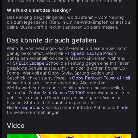
auf zusätzliche Skins zu erhalten und schneller zu leveln.
Wie funktioniert das Ranking?
Das Ranking zeigt dir genau, wo du stehst – vom Neuling
bis zum legendären Titan. In Online-Wettkämpfen kannst du
deine Muskelkraft direkt mit anderen Spielern messen.
Das könnte dir auch gefallen
Wenn du vom Festungs-Flucht-Fieber in diesem Spiel nicht
genug bekommst, liefert dir
+1 Speed: Escape Prison
denselben Adrenalinkick beim Mauern-Einreißen, während
+1 SPEED: Escape School
die Festung gegen eine mit Fallen
gespickte Schule austauscht – mit der gleichen Power-Up-
Formel. Wer voll auf Obby-Style, Sprung-Action und
Geschicklichkeit steht, findet in
Obby Parkour: Tower of Hell
immer brutalere Hindernisparcours. Alle, die den
Wettbewerb suchen und sich mit anderen messen wollen,
sollten bei
Obby: Mini-Games VS 1000
vorbeischauen – hier
geht es in rasanten Runden gegen eine ganze Armee an
Rivalen. Stöbere dich durch den gesamten
Hindernisparcours
Katalog oder entdecke
Action
und
Kinder
für weitere Empfehlungen.
Video