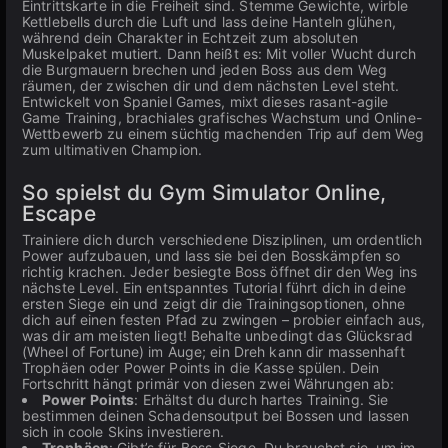
Eintrittskarte in die Freiheit sind. Stemme Gewichte, wirble
Kettlebells durch die Luft und lass deine Hanteln glühen,
während dein Charakter in Echtzeit zum absoluten
Muskelpaket mutiert. Dann heißt es: Mit voller Wucht durch
die Burgmauern brechen und jeden Boss aus dem Weg
räumen, der zwischen dir und dem nächsten Level steht.
Entwickelt von Spaniel Games, mixt dieses rasant-agile
Game Training, brachiales grafisches Wachstum und Online-
Wettbewerb zu einem süchtig machenden Trip auf dem Weg
zum ultimativen Champion.
So spielst du Gym Simulator Online,
Escape
Trainiere dich durch verschiedene Disziplinen, um ordentlich
Power aufzubauen, und lass sie bei den Bosskämpfen so
richtig krachen. Jeder besiegte Boss öffnet dir den Weg ins
nächste Level. Ein entspanntes Tutorial führt dich in deine
ersten Siege ein und zeigt dir die Trainingsoptionen, ohne
dich auf einen festen Pfad zu zwingen – probier einfach aus,
was dir am meisten liegt! Behalte unbedingt das Glücksrad
(Wheel of Fortune) im Auge; ein Dreh kann dir massenhaft
Trophäen oder Power Points in die Kasse spülen. Dein
Fortschritt hängt primär von diesen zwei Währungen ab:
Power Points
: Erhältst du durch hartes Training. Sie
bestimmen deinen Schadensoutput bei Bossen und lassen
sich in coole Skins investieren.
Trophäen
: Gibt’s für Boss-Siege. Du brauchst sie, um im