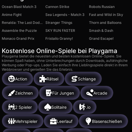
Ocean Blast Match 3
Cannon Strike
Robots Russian
Anime Fight
Sea Legends - Match 3
Fast and Wild in Sky
Renalda: The Last Dodep
Stranger Things
Thorn and Balloons
Assemble the Puzzle
SKY RUN FASTER
Smash & Dash
Monaco Grand Prix
Fristailo Granny!
Grand Escape!
Kostenlose Online-Spiele bei Playgama
Playgama bietet die neuesten und besten kostenlosen Online-Spiele. Sie
können Spaß haben, ohne Unterbrechungen durch Downloads, aufdringliche
Werbung oder Pop-ups. Laden Sie einfach Ihre Lieblingsspiele direkt in Ihrem
Webbrowser und genießen Sie das Erlebnis.
Action
Rätsel
Schlange
Zeichnen
Für Jungen
Arcade
2 Spieler
Solitaire
.io
Mehrspieler
Leerlauf
Blasenschießen