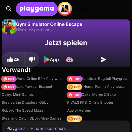
Login
Gym Simulator Online Escape
Hindernisparcours
Fortschritt
Nein
Speichern
Gym Simulator Online Escape ist ein kostenloses hindernisparcours-Spiel von Spaniel Games . Spiel es online auf Playgama.
Jetzt spielen
speichern!
4k
App
Verwandt
Sprunki World Online RP - Play with Friends!
Sprunki Sandbox: Ragdoll Playground Mode
Barry Prison: Parkour Escape!
My Town Home: Family Playhouse
Obby: Mini-Games
Piece of Cake: Merge & Bake
Survive the Disasters: Obby
RIVALS FPS: Online Shooter
Robby: The Speed Maze
Age of Heroes
Steal and Catch Obby: Mini-Games
Hedgies
Playgama
/
Hindernisparcours
/