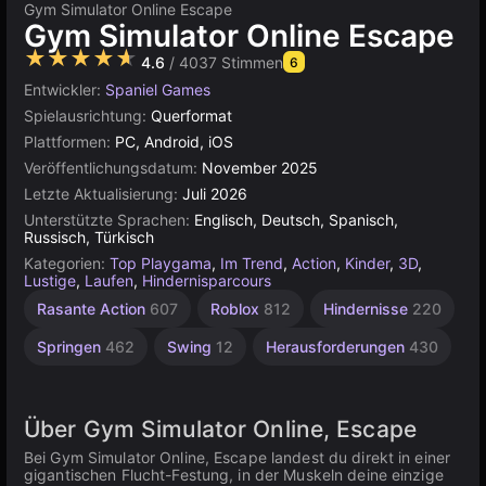
Gym Simulator Online Escape
Gym Simulator Online Escape
★★★★★
4.6
/ 4037 Stimmen
6
Entwickler:
Spaniel Games
Spielausrichtung:
Querformat
Plattformen:
PC, Android, iOS
Veröffentlichungsdatum:
November 2025
Letzte Aktualisierung:
Juli 2026
Unterstützte Sprachen:
Englisch, Deutsch, Spanisch,
Russisch, Türkisch
Kategorien:
Top Playgama
,
Im Trend
,
Action
,
Kinder
,
3D
,
Lustige
,
Laufen
,
Hindernisparcours
Agility
Spiele
Rasante Action
607
Roblox
812
Hindernisse
220
mit In-
2593
App-
Springen
462
Swing
12
Herausforderungen
430
Käufen
112
Über Gym Simulator Online, Escape
Bei Gym Simulator Online, Escape landest du direkt in einer
gigantischen Flucht-Festung, in der Muskeln deine einzige