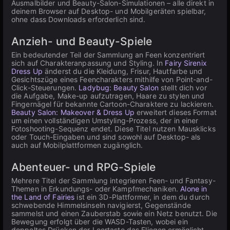
Ausmalbilder und Beauty-Salon-Simulationen – alle direkt in
deinem Browser auf Desktop- und Mobilgeräten spielbar,
ohne dass Downloads erforderlich sind.
Anzieh- und Beauty-Spiele
Ein bedeutender Teil der Sammlung an Feen konzentriert
sich auf Charakteranpassung und Styling. In
Fairy Sirenix
Dress Up
änderst du die Kleidung, Frisur, Hautfarbe und
Gesichtszüge eines Feencharakters mithilfe von Point-and-
Click-Steuerungen.
Ladybug: Beauty Salon
stellt dich vor
die Aufgabe, Make-up aufzutragen, Haare zu stylen und
Fingernägel für bekannte Cartoon-Charaktere zu lackieren.
Beauty Salon: Makeover & Dress Up
erweitert dieses Format
um einen vollständigen Umstyling-Prozess, der in einer
Fotoshooting-Sequenz endet. Diese Titel nutzen Mausklicks
oder Touch-Eingaben und sind sowohl auf Desktop- als
auch auf Mobilplattformen zugänglich.
Abenteuer- und RPG-Spiele
Mehrere Titel der Sammlung integrieren Feen- und Fantasy-
Themen in Erkundungs- oder Kampfmechaniken.
Alone in
the Land of Fairies
ist ein 3D-Plattformer, in dem du durch
schwebende Himmelsinseln navigierst, Gegenstände
sammelst und einen Zauberstab sowie ein Netz benutzt. Die
Bewegung erfolgt über die WASD-Tasten, wobei ein
doppeltes Drücken der Leertaste das Fliegen ermöglicht.