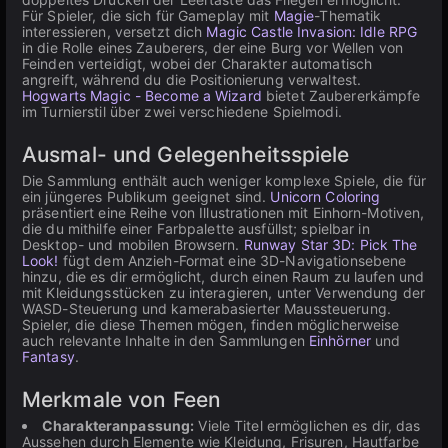
Für Spieler, die sich für Gameplay mit
Magie
-Thematik
interessieren, versetzt dich
Magic Castle Invasion: Idle RPG
in die Rolle eines Zauberers, der eine Burg vor Wellen von
Feinden verteidigt, wobei der Charakter automatisch
angreift, während du die Positionierung verwaltest.
Hogwarts Magic - Become a Wizard
bietet Zaubererkämpfe
im Turnierstil über zwei verschiedene Spielmodi.
Ausmal- und Gelegenheitsspiele
Die Sammlung enthält auch weniger komplexe Spiele, die für
ein jüngeres Publikum geeignet sind.
Unicorn Coloring
präsentiert eine Reihe von Illustrationen mit Einhorn-Motiven,
die du mithilfe einer Farbpalette ausfüllst; spielbar in
Desktop- und mobilen Browsern.
Runway Star 3D: Pick The
Look!
fügt dem Anzieh-Format eine 3D-Navigationsebene
hinzu, die es dir ermöglicht, durch einen Raum zu laufen und
mit Kleidungsstücken zu interagieren, unter Verwendung der
WASD-Steuerung und kamerabasierter Maussteuerung.
Spieler, die diese Themen mögen, finden möglicherweise
auch relevante Inhalte in den Sammlungen
Einhörner
und
Fantasy
.
Merkmale von Feen
Charakteranpassung:
Viele Titel ermöglichen es dir, das
Aussehen durch Elemente wie Kleidung, Frisuren, Hautfarbe