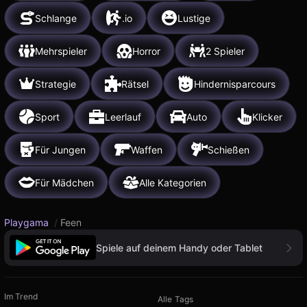
Schlange
.io
Lustige
Mehrspieler
Horror
2 Spieler
Strategie
Rätsel
Hindernisparcours
Sport
Leerlauf
Auto
Klicker
Für Jungen
Waffen
Schießen
Für Mädchen
Alle Kategorien
Playgama
/
Feen
Spiele auf deinem Handy oder Tablet
Im Trend
Alle Tags