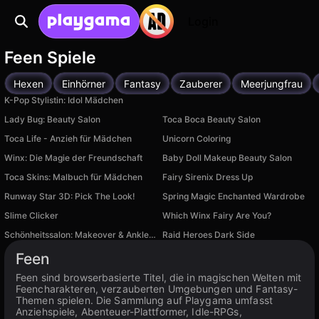
Login
Feen Spiele
Hexen
Einhörner
Fantasy
Zauberer
Meerjungfrau
K-Pop Stylistin: Idol Mädchen
Lady Bug: Beauty Salon
Toca Boca Beauty Salon
Toca Life - Anzieh für Mädchen
Unicorn Coloring
Winx: Die Magie der Freundschaft
Baby Doll Makeup Beauty Salon
Toca Skins: Malbuch für Mädchen
Fairy Sirenix Dress Up
Runway Star 3D: Pick The Look!
Spring Magic Enchanted Wardrobe
Slime Clicker
Which Winx Fairy Are You?
Schönheitssalon: Makeover & Ankleiden
Raid Heroes Dark Side
Feen
Feen sind browserbasierte Titel, die in magischen Welten mit
Feencharakteren, verzauberten Umgebungen und Fantasy-
Themen spielen. Die Sammlung auf Playgama umfasst
Anziehspiele, Abenteuer-Plattformer, Idle-RPGs,