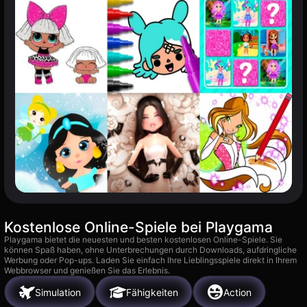
Kostenlose Online-Spiele bei Playgama
Playgama bietet die neuesten und besten kostenlosen Online-Spiele. Sie
können Spaß haben, ohne Unterbrechungen durch Downloads, aufdringliche
Werbung oder Pop-ups. Laden Sie einfach Ihre Lieblingsspiele direkt in Ihrem
Webbrowser und genießen Sie das Erlebnis.
Simulation
Fähigkeiten
Action