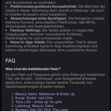
und Accessoires zu verändern.
Plattformübergreifende Kompatibilität:
Die Mehrheit der
Spiele in dieser Sammlung läuft sowohl in Desktop- als auch
in mobilen Browsern ohne Installation.
Abwechslungsreiche Spieltypen:
Die Kategorie umfasst
mehrere Formate, einschließlich Plattformer, Idle-RPGs,
Anziehspiele und Ausmalaktivitäten.
Fantasy-Settings:
Die Spiele spielen in magischen
Umgebungen, darunter verzauberte Schlösser,
Feenkönigreiche und schwebende Inseln.
Keine In-App-Käufe:
Die vorgestellten Titel in dieser
Sammlung enthalten keine In-App-Kaufmechaniken und
bieten vollständiges Gameplay ohne zusätzliche Kosten.
FAQ
Was sind die beliebtesten Feen?
Zu den Feen auf Playgama gehört eine Reihe gut bewerteter
Titel, die Anzieh-, Abenteuer- und Gelegenheitsformate
abdecken, wobei einige Spiele bereits Tausende von
Spielerbewertungen erhalten haben.
Beauty Salon: Makeover & Dress Up
K-pop Stylist: Idol Girls
Toca Life - dress up for girls
Ladybug: Beauty Salon
Runway Star 3D: Pick The Look!