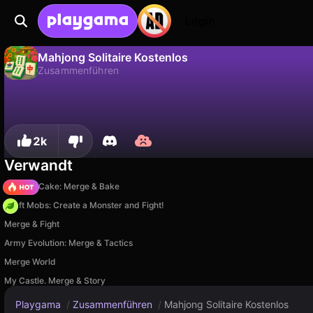
Login
Mahjong Solitaire Kostenlos
Zusammenführen
Nein
Speic
Fortschritt speichern!
Mahjong Solitaire Kostenlos ist ein kostenloses zusammenführen-Spiel von KartinKeeGames. Spiel es online auf Playgama.
2k
Verwandt
Piece of Cake: Merge & Bake
Craft Mobs: Create a Monster and Fight!
Merge & Fight
Army Evolution: Merge & Tactics
Merge World
My Castle. Merge & Story
Playgama
/
Zusammenführen
/
Mahjong Solitaire Kostenlos