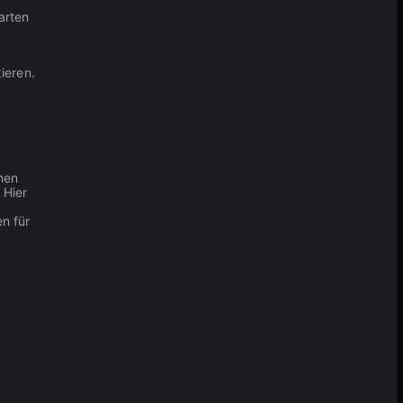
arten
kieren.
nen
. Hier
en für