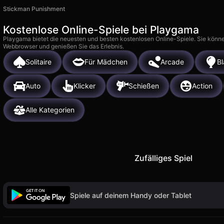
Stickman Punishment
Kostenlose Online-Spiele bei Playgama
Playgama bietet die neuesten und besten kostenlosen Online-Spiele. Sie könne
Webbrowser und genießen Sie das Erlebnis.
Solitaire
Für Mädchen
Arcade
B
Auto
Klicker
Schießen
Action
Alle Kategorien
Zufälliges Spiel
Spiele auf deinem Handy oder Tablet