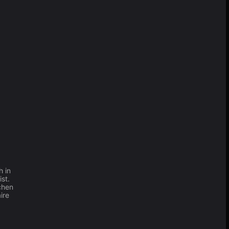
h in
st.
chen
ire