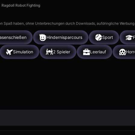
Ragdoll Robot Fighting
n Spaß haben, ohne Unterbrechungen durch Downloads, aufdringliche Werbung ode
lasenschießen
Hindernisparcours
Sport
F
Simulation
2 Spieler
Leerlauf
Horr