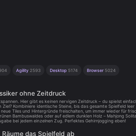
904
Agility
2593
Desktop
5174
Browser
5024
ssiker ohne Zeitdruck
spannen. Hier gibt es keinen nervigen Zeitdruck – du spielst einfac
Ziel? Kombiniere identische Steine, bis das gesamte Spielfeld leer i
r neue Tiles und Hintergründe freischalten, um immer wieder für fris
grünen Bambuswaldes oder auf edlem dunklen Holz – Mahjong Solita
sgabe bei jedem einzelnen Zug. Perfektes Gehirnjogging eben!
: Räume das Spielfeld ab