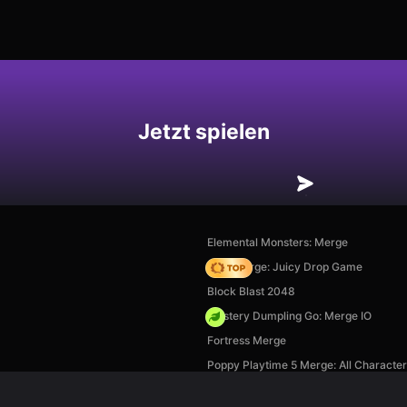
hern
Jetzt spielen
Elemental Monsters: Merge
Fruit Merge: Juicy Drop Game
Block Blast 2048
Mystery Dumpling Go: Merge IO
Fortress Merge
Poppy Playtime 5 Merge: All Characte