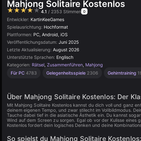
Mahjong Solitaire Kostenlos
★★★★★
4.1
/ 2353 Stimmen
0
Entwickler:
KartinKeeGames
Spielausrichtung:
Hochformat
Plattformen:
PC, Android, iOS
Veröffentlichungsdatum:
Juni 2025
Letzte Aktualisierung:
August 2026
Unterstützte Sprachen:
Englisch
Kategorien:
Rätsel
,
Zusammenführen
,
Mahjong
Mahjong
Unity
Für PC
4783
Gelegenheitsspiele
2306
Gehirntraining
1
Online
Solitaire
3175
Online
13
Über Mahjong Solitaire Kostenlos: Der Kla
Mit Mahjong Solitaire Kostenlos kannst du dich voll und ganz ent
deinem eigenen Tempo, und zwar stilecht im Vollbildmodus. Dein 
Tauche dabei tief in die asiatische Ästhetik ein. Du kannst soga
Wind auf dem Screen zu sorgen. Egal ob vor der Kulisse eines 
Kostenlos fordert dein logisches Denken und deine Kombination
So spielst du Mahjong Solitaire Kostenlos