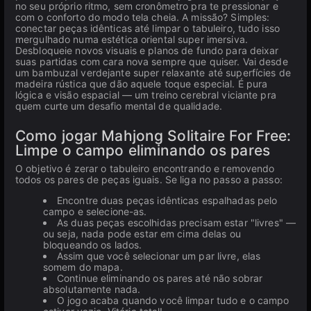
no seu próprio ritmo, sem cronômetro pra te pressionar e
com o conforto do modo tela cheia. A missão? Simples:
conectar peças idênticas até limpar o tabuleiro, tudo isso
mergulhado numa estética oriental super imersiva.
Desbloqueie novos visuais e planos de fundo para deixar
suas partidas com cara nova sempre que quiser. Vai desde
um bambuzal verdejante super relaxante até superfícies de
madeira rústica que dão aquele toque especial. É pura
lógica e visão espacial — um treino cerebral viciante pra
quem curte um desafio mental de qualidade.
Como jogar Mahjong Solitaire For Free:
Limpe o campo eliminando os pares
O objetivo é zerar o tabuleiro encontrando e removendo
todos os pares de peças iguais. Se liga no passo a passo:
Encontre duas peças idênticas espalhadas pelo
campo e selecione-as.
As duas peças escolhidas precisam estar "livres" —
ou seja, nada pode estar em cima delas ou
bloqueando os lados.
Assim que você selecionar um par livre, elas
somem do mapa.
Continue eliminando os pares até não sobrar
absolutamente nada.
O jogo acaba quando você limpar tudo e o campo