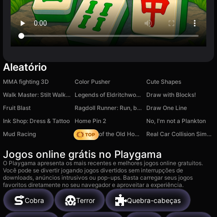
Aleatório
MMA fighting 3D
Color Pusher
Cute Shapes
Walk Master: Stilt Walker
Legends of Eldritchwood
Draw with Blocks!
Fruit Blast
Ragdoll Runner: Run, but Don't Break!
Draw One Line
Ink Shop: Dress & Tattoo
Home Pin 2
No, I'm not a Plankton
Mud Racing
Mystery of the Old House: Hidden Objects
Real Car Collision Simulator
Jogos online grátis no Playgama
O Playgama apresenta os mais recentes e melhores jogos online gratuitos.
Você pode se divertir jogando jogos divertidos sem interrupções de
downloads, anúncios intrusivos ou pop-ups. Basta carregar seus jogos
favoritos diretamente no seu navegador e aproveitar a experiência.
Cobra
Terror
Quebra-cabeças