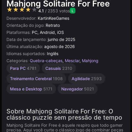
Mahjong Solitaire For Free
★★★★★
4.1
/ 2353 votos
L
Desenvolvedor:
KartinKeeGames
Orientação do jogo:
Retrato
Plataformas:
PC, Android, iOS
Data de lançamento:
junho de 2025
Última atualização:
agosto de 2026
Idiomas suportados:
Inglês
Categorias:
Quebra-cabeças
,
Mesclar
,
Mahjong
Mahjong
Unity
Para PC
4781
Casuais
2310
online
Solitaire
3174
13
Treinamento Cerebral
1908
Agilidade
2593
Mesa e Desktop
5171
Navegador
5021
Sobre Mahjong Solitaire For Free: O
clássico puzzle sem pressão de tempo
Mahjong Solitaire For Free é aquele respiro que todo gamer
precisa. Aqui você curte o clássico jogo de combinar peças