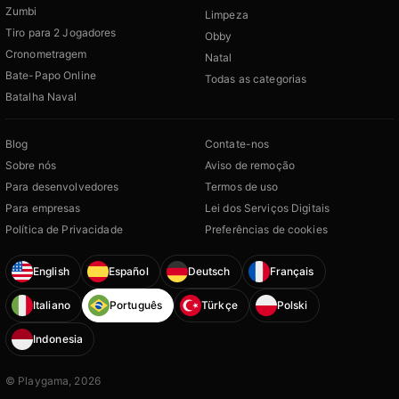
Zumbi
Limpeza
Tiro para 2 Jogadores
Obby
Cronometragem
Natal
Bate-Papo Online
Todas as categorias
Batalha Naval
Blog
Contate-nos
Sobre nós
Aviso de remoção
Para desenvolvedores
Termos de uso
Para empresas
Lei dos Serviços Digitais
Política de Privacidade
Preferências de cookies
English
Español
Deutsch
Français
Italiano
Português
Türkçe
Polski
Indonesia
© Playgama, 2026