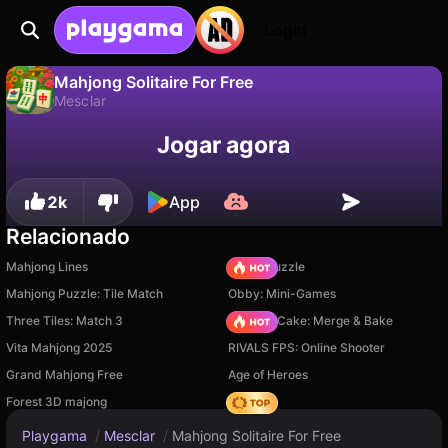
Login
Mahjong Solitaire For Free
Mesclar
Não
Salvar
Salve o progresso!
Mahjong Solitaire For Free é um jogo de mesclar gratuito de KartinKeeGames. Jogue online na Playgama.
Jogar agora
2k
App
Relacionado
Mahjong Lines
Arrow Puzzle
Mahjong Puzzle: Tile Match
Obby: Mini-Games
Three Tiles: Match 3
Piece of Cake: Merge & Bake
Vita Mahjong 2025
RIVALS FPS: Online Shooter
Grand Mahjong Free
Age of Heroes
Forest 3D majong
Hedgies
Playgama
/
Mesclar
/
Mahjong Solitaire For Free