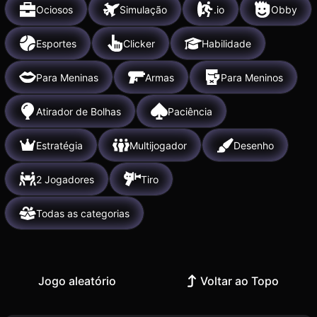
Ociosos
Simulação
.io
Obby
Esportes
Clicker
Habilidade
Para Meninas
Armas
Para Meninos
Atirador de Bolhas
Paciência
Estratégia
Multijogador
Desenho
2 Jogadores
Tiro
Todas as categorias
Jogo aleatório
Voltar ao Topo