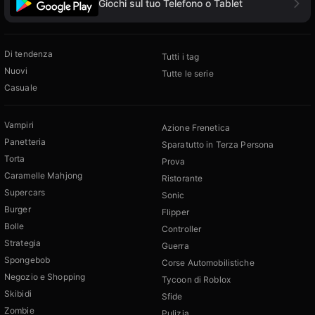
Giochi sul tuo Telefono o Tablet
Di tendenza
Tutti i tag
Nuovi
Tutte le serie
Casuale
Vampiri
Azione Frenetica
Panetteria
Sparatutto in Terza Persona
Torta
Prova
Caramelle Mahjong
Ristorante
Supercars
Sonic
Burger
Flipper
Bolle
Controller
Strategia
Guerra
Spongebob
Corse Automobilistiche
Negozio e Shopping
Tycoon di Roblox
Skibidi
Sfide
Zombie
Pulizia