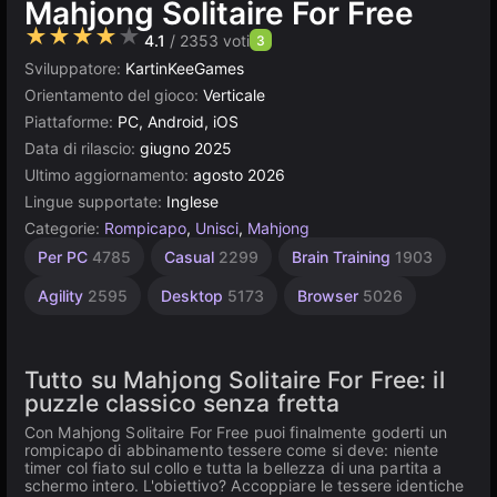
Mahjong Solitaire For Free
★★★★★
4.1
/ 2353 voti
3
Sviluppatore:
KartinKeeGames
Orientamento del gioco:
Verticale
Piattaforme:
PC, Android, iOS
Data di rilascio:
giugno 2025
Ultimo aggiornamento:
agosto 2026
Lingue supportate:
Inglese
Categorie:
Rompicapo
,
Unisci
,
Mahjong
Unity
Solitario
Per PC
4785
Casual
2299
Brain Training
1903
online
Mahjong
3175
13
Agility
2595
Desktop
5173
Browser
5026
Tutto su Mahjong Solitaire For Free: il
puzzle classico senza fretta
Con Mahjong Solitaire For Free puoi finalmente goderti un
rompicapo di abbinamento tessere come si deve: niente
timer col fiato sul collo e tutta la bellezza di una partita a
schermo intero. L'obiettivo? Accoppiare le tessere identiche