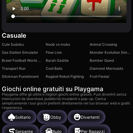
Casuale
Cute Sudoku
Noob vs mobs
Animal Crossing
Gas Station Simulator
Flow Line
Monster Evolution Simulator
Brawl Football World Cup
Barah Gashta
Bomber Quest
Transport Run
Cool Balls
Diamond Mermaids
Stickman Punishment
Ragdoll Robot Fighting
Fruit Fiesta!
Giochi online gratuiti su Playgama
Playgama offre gli ultimi e migliori giochi online gratuiti. Puoi divertirti senza
interruzioni da download, pubblicità invadenti o pop-up. Carica
semplicemente i tuoi giochi preferiti direttamente nel tuo browser web e goditi
l'esperienza.
Solitario
Obby
Divertenti
Serpente
Auto
Per Ragazzi