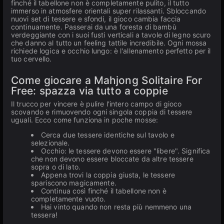
finché il tabellone non è completamente pulito, il tutto
immerso in atmosfere orientali super rilassanti. Sbloccando
nuovi set di tessere e sfondi, il gioco cambia faccia
continuamente. Passerai da una foresta di bambù
verdeggiante con i suoi fusti verticali a tavole di legno scuro
che danno al tutto un feeling tattile incredibile. Ogni mossa
richiede logica e occhio lungo: è l'allenamento perfetto per il
tuo cervello.
Come giocare a Mahjong Solitaire For
Free: spazza via tutto a coppie
Il trucco per vincere è pulire l'intero campo di gioco
scovando e rimuovendo ogni singola coppia di tessere
uguali. Ecco come funziona in poche mosse:
Cerca due tessere identiche sul tavolo e
selezionale.
Occhio: le tessere devono essere "libere". Significa
che non devono essere bloccate da altre tessere
sopra o di lato.
Appena trovi la coppia giusta, le tessere
spariscono magicamente.
Continua così finché il tabellone non è
completamente vuoto.
Hai vinto quando non resta più nemmeno una
tessera!