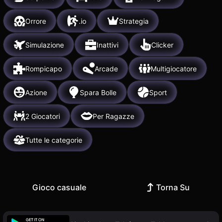
Orrore
.io
Strategia
Simulazione
Inattivi
Clicker
Rompicapo
Arcade
Multigiocatore
Azione
Spara Bolle
Sport
2 Giocatori
Per Ragazze
Tutte le categorie
Gioco casuale
Torna Su