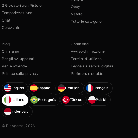
2 Giocatori con Pistole
Obby
Temporizzazione
Natale
Chat
Tutte le categorie
Corazzate
Blog
Contattaci
Chi siamo
Avviso di rimozione
Per gli sviluppatori
Termini di utilizzo
Per le aziende
Legge sui servizi digitali
Politica sulla privacy
Preferenze cookie
English
Español
Deutsch
Français
Italiano
Português
Türkçe
Polski
Indonesia
© Playgama, 2026