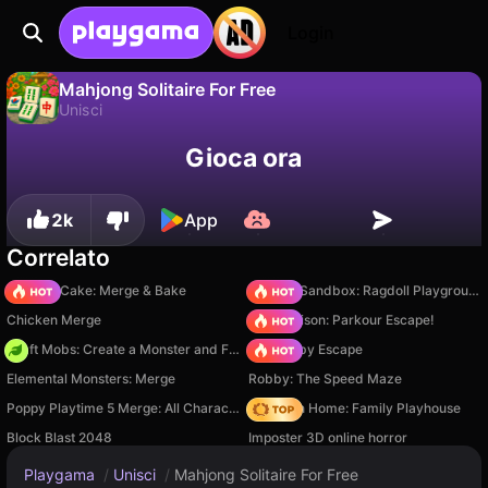
Login
Mahjong Solitaire For Free
Unisci
No
Salva
Salva i progressi!
Mahjong Solitaire For Free è un gioco di unisci gratuito di KartinKeeGames. Giocaci online su Playgama.
Gioca ora
2k
App
Correlato
Piece of Cake: Merge & Bake
Sprunki Sandbox: Ragdoll Playground Mode
Chicken Merge
Barry Prison: Parkour Escape!
Craft Mobs: Create a Monster and Fight!
Your Obby Escape
Elemental Monsters: Merge
Robby: The Speed Maze
Poppy Playtime 5 Merge: All Characters
My Town Home: Family Playhouse
Block Blast 2048
Imposter 3D online horror
Playgama
/
Unisci
/
Mahjong Solitaire For Free