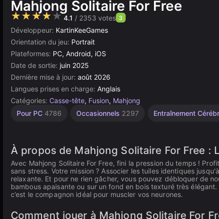
Mahjong Solitaire For Free
★★★★★
4.1
/ 2353 votes
3
Développeur:
KartinKeeGames
Orientation du jeu:
Portrait
Plateformes:
PC, Android, iOS
Date de sortie:
juin 2025
Dernière mise à jour:
août 2026
Langues prises en charge:
Anglais
Catégories:
Casse-tête
,
Fusion
,
Mahjong
Unity
Mahjong
Pour PC
4786
Occasionnels
2297
Entraînement Céréb
Solitaire
en
ligne
13
3177
À propos de Mahjong Solitaire For Free :
Avec Mahjong Solitaire For Free, fini la pression du temps ! Prof
sans stress. Votre mission ? Associer les tuiles identiques jusqu
relaxante. Et pour ne rien gâcher, vous pouvez débloquer de no
bambous apaisante ou sur un fond en bois texturé très élégan
c’est le compagnon idéal pour muscler vos neurones.
Comment jouer à Mahjong Solitaire For Fre