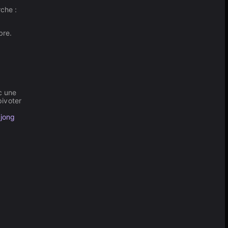
che :
bre.
c une
pivoter
jong