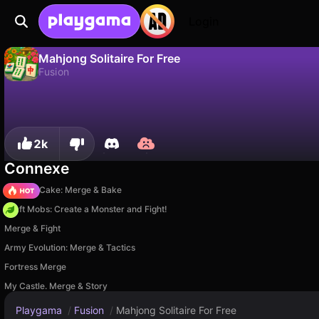
Login
Mahjong Solitaire For Free
Fusion
Non
Sauvegardez la progression !
Mahjong Solitaire For Free est un jeu de fusion gratuit par KartinKeeGames. Joue-y en ligne sur Playgama.
2k
Connexe
Piece of Cake: Merge & Bake
Craft Mobs: Create a Monster and Fight!
Merge & Fight
Army Evolution: Merge & Tactics
Fortress Merge
My Castle. Merge & Story
Playgama
/
Fusion
/
Mahjong Solitaire For Free