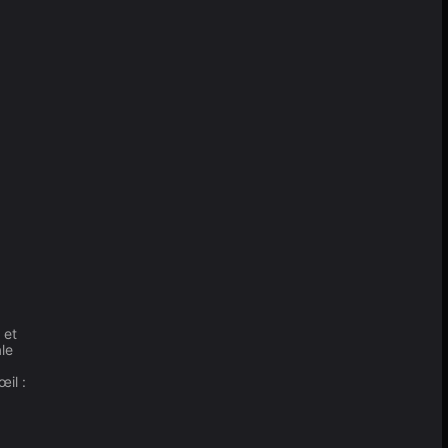
 et
ale
il :