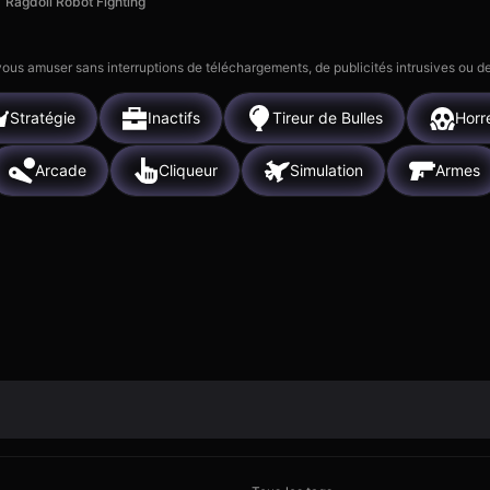
Ragdoll Robot Fighting
 vous amuser sans interruptions de téléchargements, de publicités intrusives ou
Stratégie
Inactifs
Tireur de Bulles
Horr
Arcade
Cliqueur
Simulation
Armes