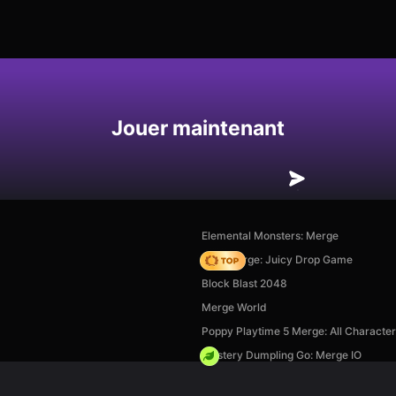
Enregistrer
Jouer maintenant
Elemental Monsters: Merge
Fruit Merge: Juicy Drop Game
Block Blast 2048
Merge World
Poppy Playtime 5 Merge: All Characte
Mystery Dumpling Go: Merge IO