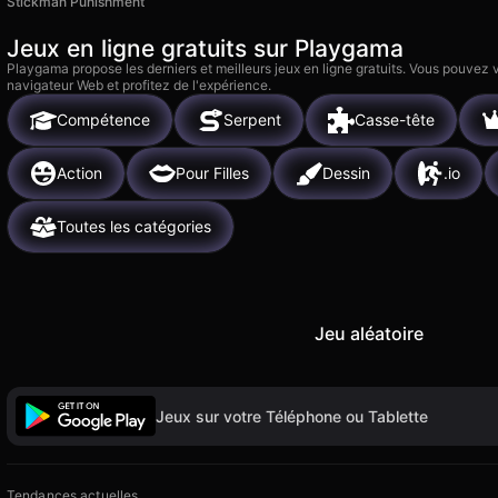
Stickman Punishment
Jeux en ligne gratuits sur Playgama
Playgama propose les derniers et meilleurs jeux en ligne gratuits. Vous pouvez
navigateur Web et profitez de l'expérience.
Compétence
Serpent
Casse-tête
Action
Pour Filles
Dessin
.io
Toutes les catégories
Jeu aléatoire
Jeux sur votre Téléphone ou Tablette
Tendances actuelles