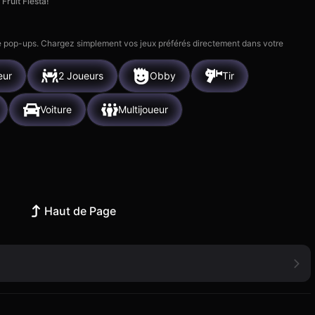
Fruit Fiesta!
 de pop-ups. Chargez simplement vos jeux préférés directement dans votre
eur
2 Joueurs
Obby
Tir
Voiture
Multijoueur
Haut de Page