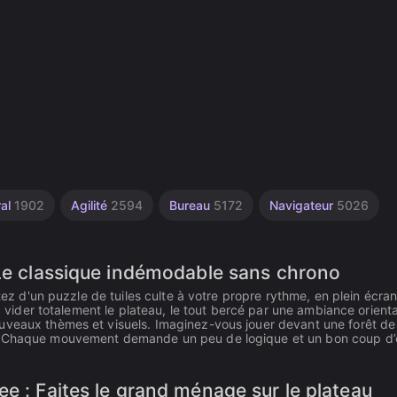
ral
1902
Agilité
2594
Bureau
5172
Navigateur
5026
 Le classique indémodable sans chrono
itez d'un puzzle de tuiles culte à votre propre rythme, en plein écran
'à vider totalement le plateau, le tout bercé par une ambiance orient
uveaux thèmes et visuels. Imaginez-vous jouer devant une forêt de
t. Chaque mouvement demande un peu de logique et un bon coup d’œ
e : Faites le grand ménage sur le plateau