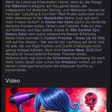
Wenn du Ladybug Friseursalon feierst, wirst du die riesige
Für Mädchen
-Kategorie auf Playgama lieben, die
vollgepackt mit ähnlichen Styling- und Makeover-Games ist.
Fans der "Ladybug & Cat Noir"-Welt finden außerdem noch
mehr Abenteuer in der
Marienkäfer
-Reihe. Lust auf noch
mehr Friseur-Action? In
Animal Hair Salon
darfst du niedliche
tierische Kunden stylen, färben und frisieren. Falls du eher
auf Wellness und Spa stehst, bietet dir
Ellie Summer Spa
Beauty Salon
eine super entspannte Beauty-Erfahrung.
Mode-Fans kommen in
Fashion Princess - Dress Up for Girls
voll auf ihre Kosten – hier wartet der Laufsteg auf dich! Und
für alle, die von High-Fashion und Outfit-Challenges nicht
genug kriegen können, lässt dich
Fashion Week 2025
fünf
Models für verschiedene Runway-Themen stylen.
Stöbere doch mal durch die
Schminken
-Sammlung für noch
mehr Salon-Spaß oder schau bei
Ankleiden
vorbei, um mit
deinen Lieblingscharakteren die wildesten Outfits zu
kombinieren.
Video