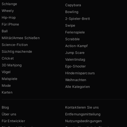
Schlange
Capybara
Wheely
Bowling
Hip-Hop
2-Spieler-Brett
Für iPhone
Swipe
Ball
Ferienspiele
Militär/Armee Schießen
Scrabble
Science-Fiction
Action-Kampf
Süchtig machende
Jump Scare
Cricket
Valentinstag
3D Mahjong
Ego-Shooter
Vögel
Hindernisparcours
Malspiele
Weihnachten
Mode
Alle Kategorien
Karten
Blog
Kontaktieren Sie uns
Über uns
Entfernungsmitteilung
Für Entwickler
Nutzungsbedingungen