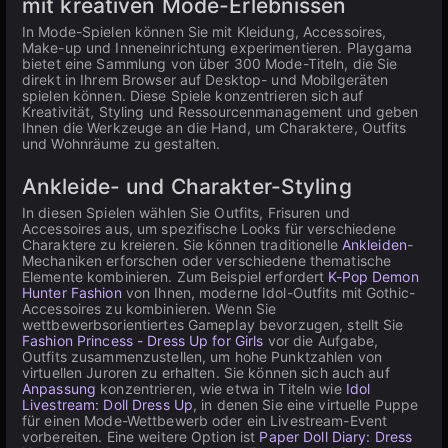
mit kreativen Mode-Erlebnissen
In Mode-Spielen können Sie mit Kleidung, Accessoires,
Make-up und Inneneinrichtung experimentieren. Playgama
bietet eine Sammlung von über 300 Mode-Titeln, die Sie
direkt in Ihrem Browser auf Desktop- und Mobilgeräten
spielen können. Diese Spiele konzentrieren sich auf
Kreativität, Styling und Ressourcenmanagement und geben
Ihnen die Werkzeuge an die Hand, um Charaktere, Outfits
und Wohnräume zu gestalten.
Ankleide- und Charakter-Styling
In diesen Spielen wählen Sie Outfits, Frisuren und
Accessoires aus, um spezifische Looks für verschiedene
Charaktere zu kreieren. Sie können traditionelle
Ankleiden
-
Mechaniken erforschen oder verschiedene thematische
Elemente kombinieren. Zum Beispiel erfordert
K-Pop Demon
Hunter Fashion
von Ihnen, moderne Idol-Outfits mit Gothic-
Accessoires zu kombinieren. Wenn Sie
wettbewerbsorientiertes Gameplay bevorzugen, stellt Sie
Fashion Princess - Dress Up for Girls
vor die Aufgabe,
Outfits zusammenzustellen, um hohe Punktzahlen von
virtuellen Juroren zu erhalten. Sie können sich auch auf
Anpassung
konzentrieren, wie etwa in Titeln wie
Idol
Livestream: Doll Dress Up
, in denen Sie eine virtuelle Puppe
für einen Mode-Wettbewerb oder ein Livestream-Event
vorbereiten. Eine weitere Option ist
Paper Doll Diary: Dress