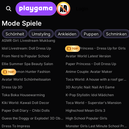
Login
Mode Spiele
Schönheit
Umstyling
Ankleiden
Puppen
Schminken
ASMR Girl: Livestream Mukbang
Idol Livestream: Doll Dress Up
Fashion Princess - Dress Up for Girls
From Nerd to Popular School
Avatar World Latest Version
Ellie Summer Spa Beauty Salon
Paper Princess - Doll Dress Up
K-Pop Demon Hunter Fashion
Anime Couple: Avatar Maker
Avatar World Schönheitssalon
Toca World: A house with a roof garden
Dress Up 3D
3D Acrylic Nail: Nail Art Game
Toka Boka Housewarming
K-Pop Stylistin: Idol Mädchen
Kiki World: Kawaii Doll Decor
Toca World - Superstar's Mansion
Paper Doll Diary - Chibi Dolls
Highschool Mean Girls 3
Guess the Doggy or Explode! 3D Obby Dress-Up
High School Popular Girls
Dress To Impress
Monster Girls Last Minute School Prep