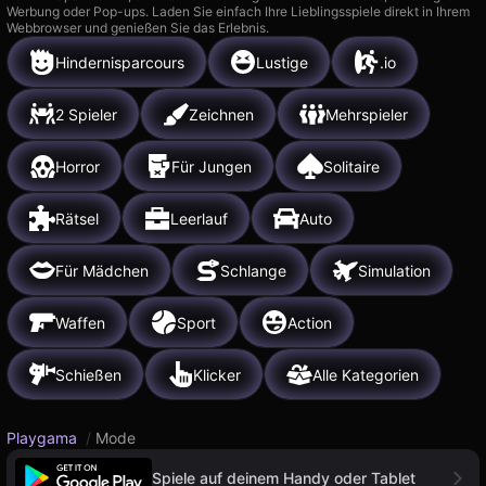
Werbung oder Pop-ups. Laden Sie einfach Ihre Lieblingsspiele direkt in Ihrem
Webbrowser und genießen Sie das Erlebnis.
Hindernisparcours
Lustige
.io
2 Spieler
Zeichnen
Mehrspieler
Horror
Für Jungen
Solitaire
Rätsel
Leerlauf
Auto
Für Mädchen
Schlange
Simulation
Waffen
Sport
Action
Schießen
Klicker
Alle Kategorien
Playgama
/
Mode
Spiele auf deinem Handy oder Tablet