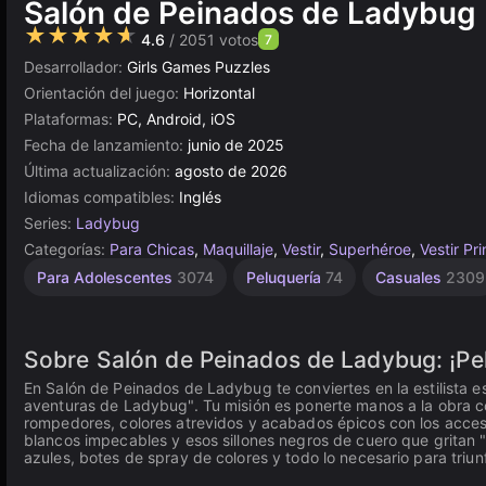
Salón de Peinados de Ladybug
★★★★★
4.6
/ 2051 votos
7
Desarrollador:
Girls Games Puzzles
Orientación del juego:
Horizontal
Plataformas:
PC, Android, iOS
Fecha de lanzamiento:
junio de 2025
Última actualización:
agosto de 2026
Idiomas compatibles:
Inglés
Series:
Ladybug
Categorías:
Para Chicas
,
Maquillaje
,
Vestir
,
Superhéroe
,
Vestir Pr
Unity
Para
Para Adolescentes
3074
Peluquería
74
Casuales
2309
Niños
en
1480
línea
3175
Sobre Salón de Peinados de Ladybug: ¡Pel
En Salón de Peinados de Ladybug te conviertes en la estilista es
aventuras de Ladybug". Tu misión es ponerte manos a la obra c
rompedores, colores atrevidos y acabados épicos con los acceso
blancos impecables y esos sillones negros de cuero que gritan "
azules, botes de spray de colores y todo lo necesario para triunf