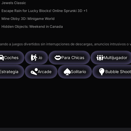
Jewels Classic
Escape Rain for Lucky Blocks! Online Sprunki 3D +1
Mine Obby 3D: Minigame World
Hidden Objects: Weekend in Canada
gando a juegos divertidos sin interrupciones de descargas, anuncios intrusivos o
Coches
.io
Para Chicas
Multijugador
Estrategia
Arcade
Solitario
Bubble Shoot