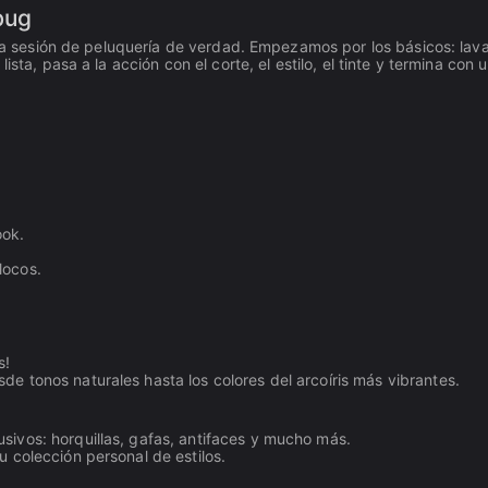
bug
 una sesión de peluquería de verdad. Empezamos por los básicos: lava
sta, pasa a la acción con el corte, el estilo, el tinte y termina con 
ook.
locos.
s!
de tonos naturales hasta los colores del arcoíris más vibrantes.
sivos: horquillas, gafas, antifaces y mucho más.
u colección personal de estilos.