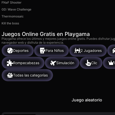
FNaF Shooter
GD: Wave Challenge
Thermomosaic
Kill the boss
Juegos Online Gratis en Playgama
Playgama ofrece los últimos y mejores juegos online gratis. Puedes disfrutar ju
navegador web y disfruta de la experiencia.
Deportes
Para Niños
2 Jugadores
Rompecabezas
Simulación
Clic
Todas las categorías
Juego aleatorio