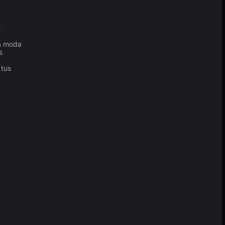
e
la moda
s
 tus