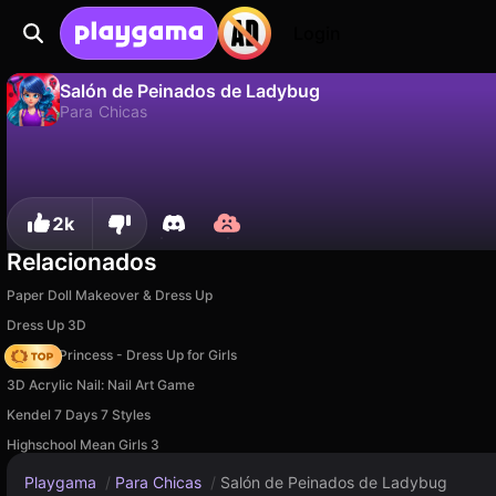
Login
Salón de Peinados de Ladybug
Para Chicas
No
Guardar
¡Guarda el progreso!
Salón de Peinados de Ladybug es un juego de para chicas gratuito de Girls Games Puzzles. Juégalo en línea en Playgama.
2k
Relacionados
Paper Doll Makeover & Dress Up
Dress Up 3D
Fashion Princess - Dress Up for Girls
3D Acrylic Nail: Nail Art Game
Kendel 7 Days 7 Styles
Highschool Mean Girls 3
Playgama
/
Para Chicas
/
Salón de Peinados de Ladybug