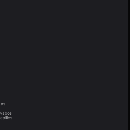
Las
avabos
epillos