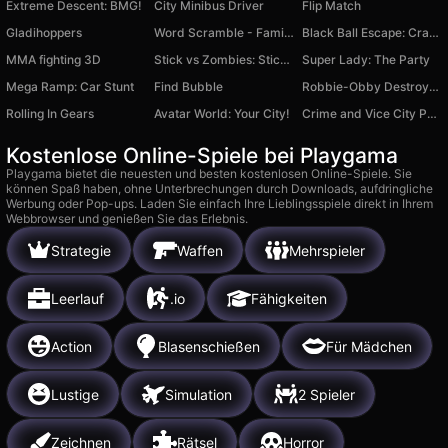
Extreme Descent: BMG!
City Minibus Driver
Flip Match
Gladihoppers
Word Scramble - Family Tales
Black Ball Escape: Crazy Runner
MMA fighting 3D
Stick vs Zombies: Stick Fighter
Super Lady: The Party
Mega Ramp: Car Stunt
Find Bubble
Robbie-Obby Destroys Noob Houses
Rolling In Gears
Avatar World: Your City!
Crime and Vice City Police
Kostenlose Online-Spiele bei Playgama
Playgama bietet die neuesten und besten kostenlosen Online-Spiele. Sie
können Spaß haben, ohne Unterbrechungen durch Downloads, aufdringliche
Werbung oder Pop-ups. Laden Sie einfach Ihre Lieblingsspiele direkt in Ihrem
Webbrowser und genießen Sie das Erlebnis.
Strategie
Waffen
Mehrspieler
Leerlauf
.io
Fähigkeiten
Action
Blasenschießen
Für Mädchen
Lustige
Simulation
2 Spieler
Zeichnen
Rätsel
Horror