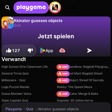
Login
Akinator guesses objects
Quiz
Fortschritt
Nein
Speichern
Akinator guesses objects ist ein kostenloses quiz-Spiel von FlanerGames. Spiel es online auf Playgama.
Jetzt spielen
speichern!
127
App
Verwandt
High School Girls Classroom Life
Sprunki Sandbox: Ragdoll Playground Mode
General Trivia Quiz
Playground Man! Ragdoll Show!
Millionaire - Quiz
Hidden Object: Street Of Secrets
Logo Puzzle Master
Robby: The Speed Maze
Guess Monster Voice
Piece of Cake: Merge & Bake
State Capitals Quiz
Imposter 3D online horror
Playgama
/
Quiz
/
Akinator guesses objects