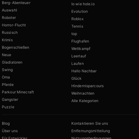
Berg-Abenteuer
Io wie hole.io
Auswahl
Evolution
Roboter
Roblox
Horror-Flucht
Tennis
Russisch
top
Krimis
Flughafen
Bogenschießen
Wettkampf
Neue
Leerlauf
Gladiatoren
Laufen
Swing
Hallo Nachbar
Oma
Glück
Pferde
Hindernisparcours
Parkour Minecraft
Weihnachten
Gangster
Alle Kategorien
Puzzle
Blog
Kontaktieren Sie uns
Über uns
Entfernungsmitteilung
Für Entwickler
Nutzungsbedingungen