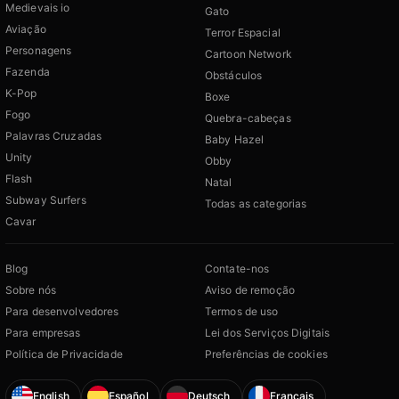
Medievais io
Gato
Aviação
Terror Espacial
Personagens
Cartoon Network
Fazenda
Obstáculos
K-Pop
Boxe
Fogo
Quebra-cabeças
Palavras Cruzadas
Baby Hazel
Unity
Obby
Flash
Natal
Subway Surfers
Todas as categorias
Cavar
Blog
Contate-nos
Sobre nós
Aviso de remoção
Para desenvolvedores
Termos de uso
Para empresas
Lei dos Serviços Digitais
Política de Privacidade
Preferências de cookies
English
Español
Deutsch
Français