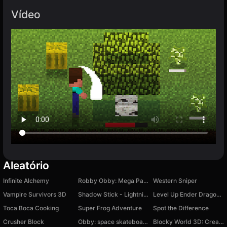
Vídeo
Aleatório
Infinite Alchemy
Robby Obby: Mega Parkour
Western Sniper
Vampire Survivors 3D
Shadow Stick - Lightning Ninja
Level Up Ender Dragon: Clicker Evolution
Toca Boca Cooking
Super Frog Adventure
Spot the Difference
Crusher Block
Obby: space skateboard
Blocky World 3D: Creative Mode!