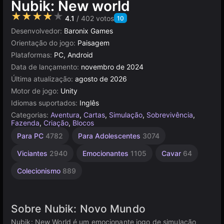
Nubik: New world
★★★★★
4.1
/ 402 votos
10
Desenvolvedor:
Baronix Games
Orientação do jogo:
Paisagem
Plataformas:
PC, Android
Data de lançamento:
novembro de 2024
Última atualização:
agosto de 2026
Motor de jogo:
Unity
Idiomas suportados:
Inglês
Categorias:
Aventura
,
Cartas
,
Simulação
,
Sobrevivência
,
Fazenda
,
Criação
,
Blocos
Sandbox
Incrementais
Construção
Simples
Mundo
Pixel
Navegador
Unity
Mesa e
De 1
Alta
Para PC
4782
Para Adolescentes
3074
Desktop
Jogador
Qualidade
online
Aberto
438
1573
414
5023
638
565
3175
382
4145
5173
3570
Viciantes
2940
Emocionantes
1105
Cavar
64
Colecionismo
889
Sobre Nubik: Novo Mundo
Nubik: New World é um emocionante jogo de simulação