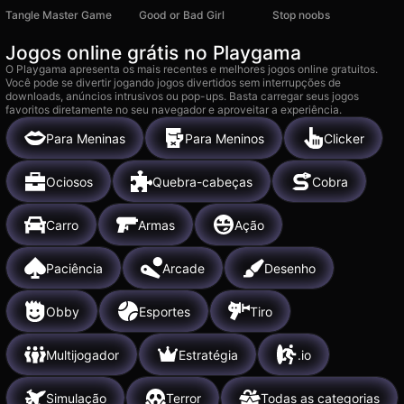
Tangle Master Game
Good or Bad Girl
Stop noobs
Jogos online grátis no Playgama
O Playgama apresenta os mais recentes e melhores jogos online gratuitos.
Você pode se divertir jogando jogos divertidos sem interrupções de
downloads, anúncios intrusivos ou pop-ups. Basta carregar seus jogos
favoritos diretamente no seu navegador e aproveitar a experiência.
Para Meninas
Para Meninos
Clicker
Ociosos
Quebra-cabeças
Cobra
Carro
Armas
Ação
Paciência
Arcade
Desenho
Obby
Esportes
Tiro
Multijogador
Estratégia
.io
Simulação
Terror
Todas as categorias