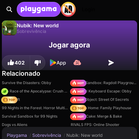
Login
Nubik: New world
Sobrevivência
Não
Salvar
Salve o progresso!
Nubik: New world é um jogo de sobrevivência gratuito de Baronix Games. Jogue online na Playgama.
Jogar agora
402
App
Relacionado
Survive the Disasters: Obby
Sprunki Sandbox: Ragdoll Playground Mode
The Race of the Apocalypse: Crush the Zombies!
+1 Speed Keyboard Escape: Obby
Trap Craft
Hidden Object: Street Of Secrets
99 Nights in the Forest. Horror Multiplayer
My Town Home: Family Playhouse
Survival Sandbox for 99 Nights
Piece of Cake: Merge & Bake
Dogs vs Aliens
RIVALS FPS: Online Shooter
Playgama
/
Sobrevivência
/
Nubik: New world