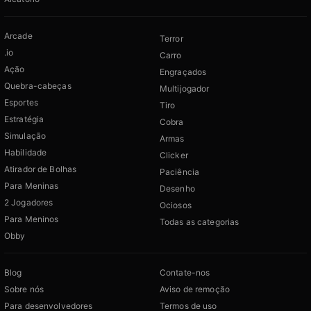
Arcade
Terror
.io
Carro
Ação
Engraçados
Quebra-cabeças
Multijogador
Esportes
Tiro
Estratégia
Cobra
Simulação
Armas
Habilidade
Clicker
Atirador de Bolhas
Paciência
Para Meninas
Desenho
2 Jogadores
Ociosos
Para Meninos
Todas as categorias
Obby
Blog
Contate-nos
Sobre nós
Aviso de remoção
Para desenvolvedores
Termos de uso