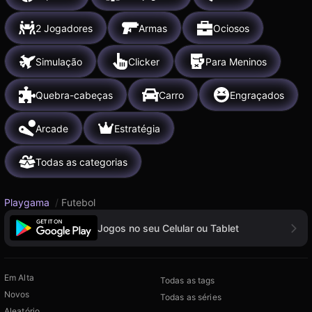
2 Jogadores
Armas
Ociosos
Simulação
Clicker
Para Meninos
Quebra-cabeças
Carro
Engraçados
Arcade
Estratégia
Todas as categorias
Playgama
/
Futebol
Jogos no seu Celular ou Tablet
Em Alta
Todas as tags
Novos
Todas as séries
Aleatório