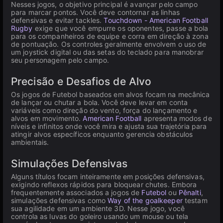
Nesses jogos, o objetivo principal é avançar pelo campo
para marcar pontos. Você deve contornar as linhas
defensivas e evitar tackles.
Touchdown - American Football
Rugby
exige que você empurre os oponentes, passe a bola
para os companheiros de equipe e corra em direção à zona
de pontuação. Os controles geralmente envolvem o uso de
um joystick digital ou das setas do teclado para manobrar
seu personagem pelo campo.
Precisão e Desafios de Alvo
Os jogos de Futebol baseados em alvos focam na mecânica
de lançar ou chutar a bola. Você deve levar em conta
variáveis como direção do vento, força do lançamento e
alvos em movimento.
American Football
apresenta modos de
níveis e infinitos onde você mira e ajusta sua trajetória para
atingir alvos específicos enquanto gerencia obstáculos
ambientais.
Simulações Defensivas
Alguns títulos focam inteiramente em posições defensivas,
exigindo reflexos rápidos para bloquear chutes. Embora
frequentemente associados a jogos de
Futebol
ou
Pênalti
,
simulações defensivas como
Way of the goalkeeper
testam
sua agilidade em um ambiente 3D. Nesse jogo, você
controla as luvas do goleiro usando um mouse ou tela