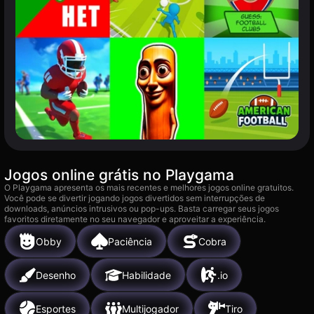
Jogos online grátis no Playgama
O Playgama apresenta os mais recentes e melhores jogos online gratuitos.
Você pode se divertir jogando jogos divertidos sem interrupções de
downloads, anúncios intrusivos ou pop-ups. Basta carregar seus jogos
favoritos diretamente no seu navegador e aproveitar a experiência.
Obby
Paciência
Cobra
Desenho
Habilidade
.io
Esportes
Multijogador
Tiro