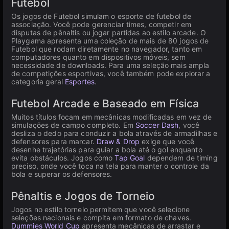
Futebol
Os jogos de Futebol simulam o esporte de futebol de
associação. Você pode gerenciar times, competir em
disputas de pênaltis ou jogar partidas ao estilo arcade. O
Playgama apresenta uma coleção de mais de 80 jogos de
Futebol que rodam diretamente no navegador, tanto em
computadores quanto em dispositivos móveis, sem
necessidade de downloads. Para uma seleção mais ampla
de competições esportivas, você também pode explorar a
categoria geral
Esportes
.
Futebol Arcade e Baseado em Física
Muitos títulos focam em mecânicas modificadas em vez de
simulações de campo completo. Em
Soccer Dash
, você
desliza o dedo para conduzir a bola através de armadilhas e
defensores para marcar.
Draw & Drop
exige que você
desenhe trajetórias para guiar a bola até o gol enquanto
evita obstáculos. Jogos como
Tap Goal
dependem de timing
preciso, onde você toca na tela para manter o controle da
bola e superar os defensores.
Pênaltis e Jogos de Torneio
Jogos no estilo torneio permitem que você selecione
seleções nacionais e compita em formato de chaves.
Dummies World Cup
apresenta mecânicas de arrastar e