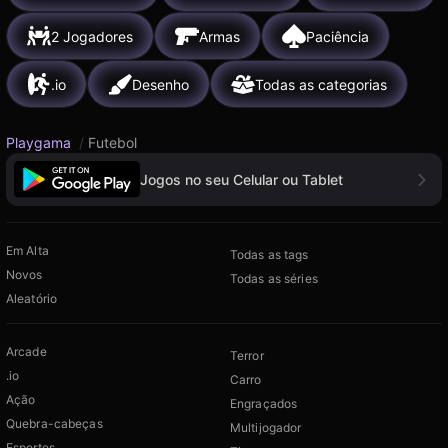
2 Jogadores
Armas
Paciência
.io
Desenho
Todas as categorias
Playgama
/
Futebol
Jogos no seu Celular ou Tablet
Em Alta
Todas as tags
Novos
Todas as séries
Aleatório
Arcade
Terror
.io
Carro
Ação
Engraçados
Quebra-cabeças
Multijogador
Esportes