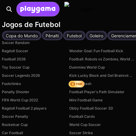
Login
Jogos de Futebol
Copa do Mundo
Pênalti
Futebol
Goleiro
Gerenciame
Soccer Random
Ragdoll Soccer
Wonder Goal: Fun Football Kick
Football 2026
Football: Robots vs Zombies, World Cup!
Toy Soccer Cup
Dummies World Cup
Soccer Legends 2026
Kick Lucky Block and Get Brainrot Mine-Mobs!
Footchinko
Soccer Dash
Penalty Shooter
Football Player's Path Simulator
FIFA World Cup 2022
Mini Football Game
Ragdoll Football 2 players
Obby Football Soccer 3D
Soccer Penalty
Football Cards
Rocketcar Cup
World Cup Soccer
Car Football
Soccer Strike