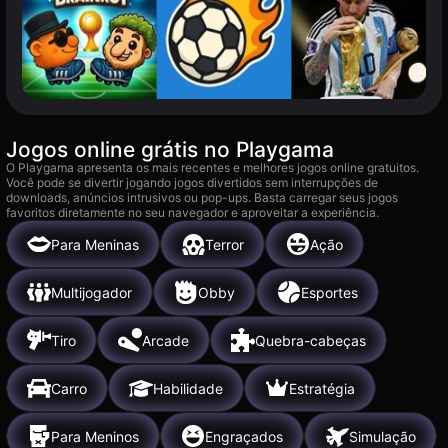
Jogos online grátis no Playgama
O Playgama apresenta os mais recentes e melhores jogos online gratuitos.
Você pode se divertir jogando jogos divertidos sem interrupções de
downloads, anúncios intrusivos ou pop-ups. Basta carregar seus jogos
favoritos diretamente no seu navegador e aproveitar a experiência.
Para Meninas
Terror
Ação
Multijogador
Obby
Esportes
Tiro
Arcade
Quebra-cabeças
Carro
Habilidade
Estratégia
Para Meninos
Engraçados
Simulação