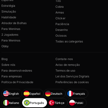
Tiro
Estratégia
Cobra
Simulação
Armas
Habilidade
Clicker
Atirador de Bolhas
Paciência
Para Meninas
Desenho
2 Jogadores
Ociosos
Para Meninos
Todas as categorias
Obby
Blog
Contate-nos
Sobre nós
Aviso de remoção
Para desenvolvedores
Termos de uso
Para empresas
Lei dos Serviços Digitais
Política de Privacidade
Preferências de cookies
English
Español
Deutsch
Français
Italiano
Português
Türkçe
Polski