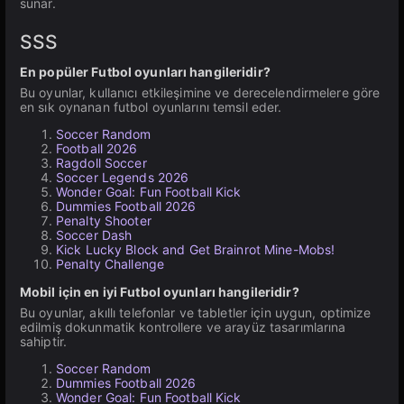
sunar.
SSS
En popüler Futbol oyunları hangileridir?
Bu oyunlar, kullanıcı etkileşimine ve derecelendirmelere göre
en sık oynanan futbol oyunlarını temsil eder.
Soccer Random
Football 2026
Ragdoll Soccer
Soccer Legends 2026
Wonder Goal: Fun Football Kick
Dummies Football 2026
Penalty Shooter
Soccer Dash
Kick Lucky Block and Get Brainrot Mine-Mobs!
Penalty Challenge
Mobil için en iyi Futbol oyunları hangileridir?
Bu oyunlar, akıllı telefonlar ve tabletler için uygun, optimize
edilmiş dokunmatik kontrollere ve arayüz tasarımlarına
sahiptir.
Soccer Random
Dummies Football 2026
Wonder Goal: Fun Football Kick