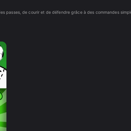
e des passes, de courir et de défendre grâce à des commandes simpl