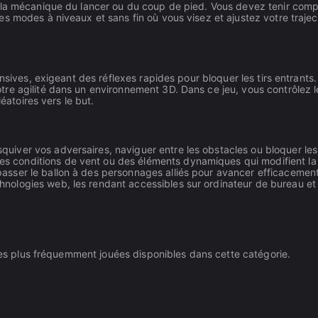
la mécanique du lancer ou du coup de pied. Vous devez tenir compte
 modes à niveaux et sans fin où vous visez et ajustez votre traject
ensives, exigeant des réflexes rapides pour bloquer les tirs entrant
tre agilité dans un environnement 3D. Dans ce jeu, vous contrôlez l
éatoires vers le but.
iver vos adversaires, naviguer entre les obstacles ou bloquer les 
s conditions de vent ou des éléments dynamiques qui modifient la t
asser le ballon à des personnages alliés pour avancer efficacement 
nologies web, les rendant accessibles sur ordinateur de bureau et 
 les plus fréquemment jouées disponibles dans cette catégorie.