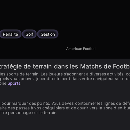
Pénalité
Golf
Gestion
American Football
stratégie de terrain dans les Matchs de Footb
es sports de terrain. Les joueurs s'adonnent à diverses activités, 
quels vous pouvez jouer directement dans votre navigateur sur ord
orie
Sports
.
rain pour marquer des points. Vous devez contourner les lignes de dé
re des passes à vos coéquipiers et de courir vers la zone d'en-but
tre personnage sur le terrain.