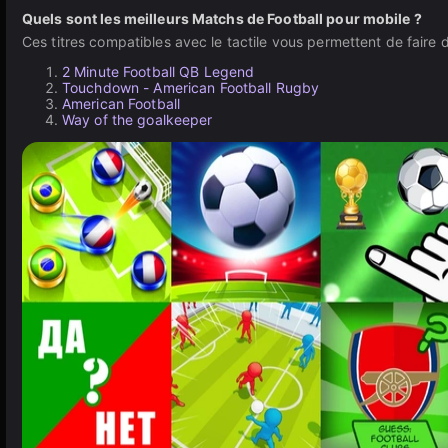
Quels sont les meilleurs Matchs de Football pour mobile ?
Ces titres compatibles avec le tactile vous permettent de fair
2 Minute Football QB Legend
Touchdown - American Football Rugby
American Football
Way of the goalkeeper