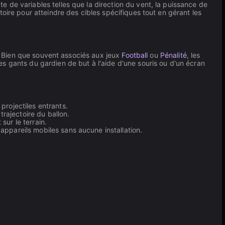
 de variables telles que la direction du vent, la puissance de
oire pour atteindre des cibles spécifiques tout en gérant les
s. Bien que souvent associés aux jeux
Football
ou
Pénalité
, les
es gants du gardien de but à l'aide d'une souris ou d'un écran
projectiles entrants.
rajectoire du ballon.
sur le terrain.
appareils mobiles sans aucune installation.