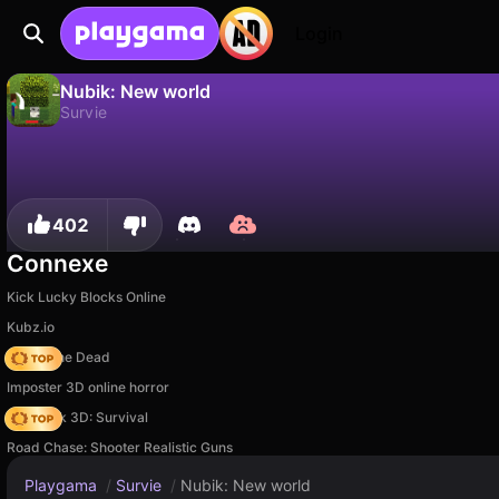
Login
Nubik: New world
Survie
Non
Sauvegardez la progression !
Nubik: New world est un jeu de survie gratuit par Baronix Games. Joue-y en ligne sur Playgama.
402
Connexe
Kick Lucky Blocks Online
Kubz.io
Rise of the Dead
Imposter 3D online horror
Skyblock 3D: Survival
Road Chase: Shooter Realistic Guns
Playgama
/
Survie
/
Nubik: New world