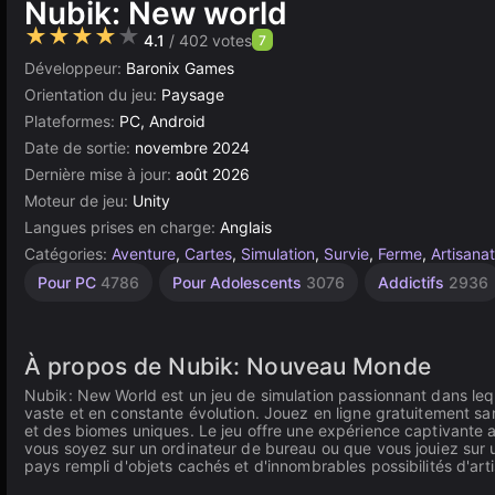
Nubik: New world
★★★★★
4.1
/ 402 votes
7
Développeur:
Baronix Games
Orientation du jeu:
Paysage
Plateformes:
PC, Android
Date de sortie:
novembre 2024
Dernière mise à jour:
août 2026
Moteur de jeu:
Unity
Langues prises en charge:
Anglais
Catégories:
Aventure
,
Cartes
,
Simulation
,
Survie
,
Ferme
,
Artisanat
Bureau
Bac à
Incrémentaux
Construction
Simples
Monde
Pixels
Navigateur
Unity
Haute
À 1
Pour PC
4786
Pour Adolescents
3076
Addictifs
2936
Joueur
Sable
Qualité
Ouvert
5172
437
en
1570
5026
637
563
ligne
4127
414
3571
382
3177
À propos de Nubik: Nouveau Monde
Nubik: New World est un jeu de simulation passionnant dans leq
vaste et en constante évolution. Jouez en ligne gratuitement s
et des biomes uniques. Le jeu offre une expérience captivante 
vous soyez sur un ordinateur de bureau ou que vous jouiez sur 
pays rempli d'objets cachés et d'innombrables possibilités d'art