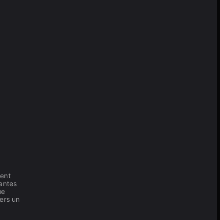
ment
lantes
ue
ers un