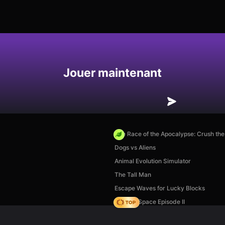
Enregistrer
Jouer maintenant
The Race of the Apocalypse: Crush th
Dogs vs Aliens
Animal Evolution Simulator
The Tall Man
Escape Waves for Lucky Blocks
Zombie Space Episode II