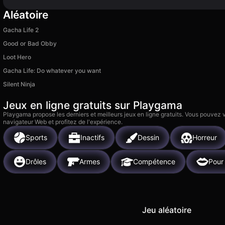
Aléatoire
Gacha Life 2
Good or Bad Obby
Loot Hero
Gacha Life: Do whatever you want
Silent Ninja
Jeux en ligne gratuits sur Playgama
Playgama propose les derniers et meilleurs jeux en ligne gratuits. Vous pouvez
navigateur Web et profitez de l'expérience.
Sports
Inactifs
Dessin
Horreur
Drôles
Armes
Compétence
Pour 
Jeu aléatoire