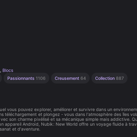
,
Blocs
Passionnants
1106
Creusement
64
Collection
887
uel vous pouvez explorer, améliorer et survivre dans un environne
ans téléchargement et plongez - vous dans l'atmosphère des îles vo
avec son charme pixélisé et sa mécanique simple mais addictive. Q
un appareil Android, Nubik: New World offre un voyage fluide à trav
isanat et d'aventure.