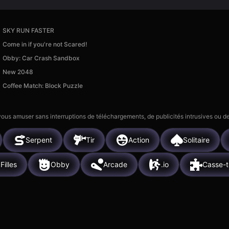
SKY RUN FASTER
Come in if you're not Scared!
Obby: Car Crash Sandbox
New 2048
Coffee Match: Block Puzzle
 vous amuser sans interruptions de téléchargements, de publicités intrusives ou
Serpent
Tir
Action
Solitaire
Filles
Obby
Arcade
.io
Casse-t