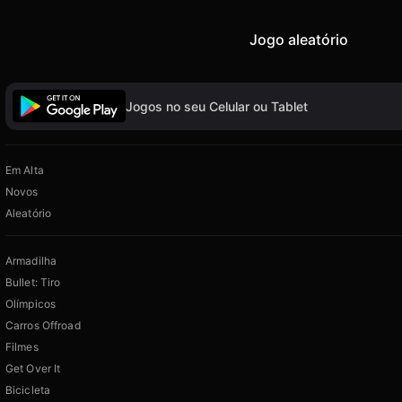
Jogo aleatório
Jogos no seu Celular ou Tablet
Em Alta
Novos
Aleatório
Armadilha
Bullet: Tiro
Olímpicos
Carros Offroad
Filmes
Get Over It
Bicicleta