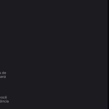
s de
será
você
tância