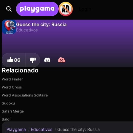
Login
Guess the city: Russia
Educativos
Não
Salvar
Salve o progresso!
Guess the city: Russia é um jogo de educativos gratuito de Spl1tex. Jogue online na Playgama.
86
Relacionado
Word Finder
Word Cross
Word Associations Solitaire
Sudoku
Safari Merge
Baldi
Playgama
/
Educativos
/
Guess the city: Russia