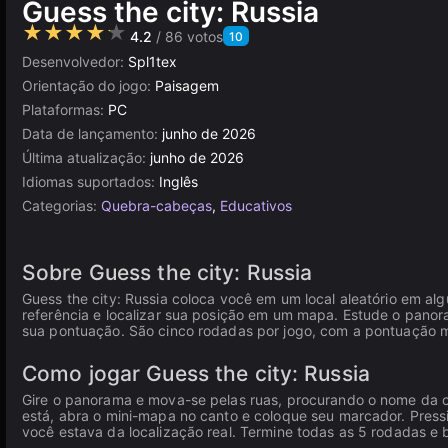
Guess the city: Russia
★★★★★
4.2
/ 86 votos
10
Desenvolvedor:
Spl1tex
Orientação do jogo:
Paisagem
Plataformas:
PC
Data de lançamento:
junho de 2026
Última atualização:
junho de 2026
Idiomas suportados:
Inglês
Categorias:
Quebra-cabeças
,
Educativos
Sobre Guess the city: Russia
Guess the city: Russia coloca você em um local aleatório em alg
referência e localizar sua posição em um mapa. Estude o panor
sua pontuação. São cinco rodadas por jogo, com a pontuação 
Como jogar Guess the city: Russia
Gire o panorama e mova-se pelas ruas, procurando o nome da 
está, abra o mini-mapa no canto e coloque seu marcador. Pressi
você estava da localização real. Termine todas as 5 rodadas e