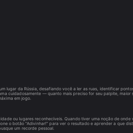
um lugar da Rússia, desafiando você a ler as ruas, identificar ponto
ama cuidadosamente — quanto mais preciso for seu palpite, maior 
máxima em jogo.
cidade ou lugares reconhecíveis. Quando tiver uma noção de onde 
one o botão "Adivinhar!" para ver o resultado e aprender a que dis
 busque um recorde pessoal.