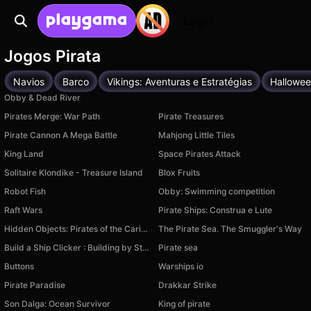
Login
Jogos Pirata
Navios
Barco
Vikings: Aventuras e Estratégias
Hallowe
Obby & Dead River
Pirates Merge: War Path
Pirate Treasures
Pirate Cannon A Mega Battle
Mahjong Little Tiles
King Land
Space Pirates Attack
Solitaire Klondike - Treasure Island
Blox Fruits
Robot Fish
Obby: Swimming competition
Raft Wars
Pirate Ships: Construa e Lute
Hidden Objects: Pirates of the Caribbean
The Pirate Sea. The Smuggler's Way
Build a Ship Clicker : Building by Steps
Pirate sea
Buttons
Warships io
Pirate Paradise
Drakkar Strike
Son Dalga: Ocean Survivor
King of pirate