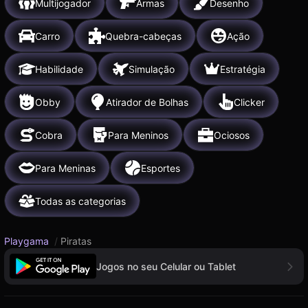
Multijogador
Armas
Desenho
Carro
Quebra-cabeças
Ação
Habilidade
Simulação
Estratégia
Obby
Atirador de Bolhas
Clicker
Cobra
Para Meninos
Ociosos
Para Meninas
Esportes
Todas as categorias
Playgama
/
Piratas
Jogos no seu Celular ou Tablet