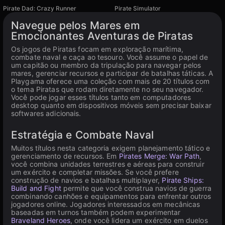
Pirate Dad: Crazy Runner
Pirate Simulator
Disponível em PC
Navegue pelos Mares em
Emocionantes Aventuras de Piratas
Os jogos de Piratas focam em exploração marítima,
combate naval e caça ao tesouro. Você assume o papel de
um capitão ou membro da tripulação para navegar pelos
mares, gerenciar recursos e participar de batalhas táticas. A
Playgama oferece uma coleção com mais de 20 títulos com
o tema Piratas que rodam diretamente no seu navegador.
Você pode jogar esses títulos tanto em computadores
desktop quanto em dispositivos móveis sem precisar baixar
softwares adicionais.
Estratégia e Combate Naval
Muitos títulos nesta categoria exigem planejamento tático e
gerenciamento de recursos. Em
Pirates Merge: War Path
,
você combina unidades terrestres e aéreas para construir
um exército e completar missões. Se você prefere
construção de navios e batalhas multiplayer,
Pirate Ships:
Build and Fight
permite que você construa navios de guerra
combinando canhões e equipamentos para enfrentar outros
jogadores online. Jogadores interessados em mecânicas
baseadas em turnos também podem experimentar
Braveland Heroes
, onde você lidera um exército em duelos