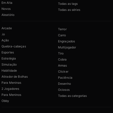
Em Alta
Todas as tags
Novos
Todas as séries
Aleatório
Arcade
Terror
.io
Carro
Ação
Engraçados
Quebra-cabeças
Multijogador
Esportes
Tiro
Estratégia
Cobra
Simulação
Armas
Habilidade
Clicker
Atirador de Bolhas
Paciência
Para Meninas
Desenho
2 Jogadores
Ociosos
Para Meninos
Todas as categorias
Obby