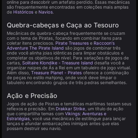
online para descobrir um artefato perdido. Essas mecânicas
são frequentemente encontradas em coleções mais amplas
de
Históricos
e
Navios
.
Quebra-cabeças e Caça ao Tesouro
Mecânicas de quebra-cabeça frequentemente se cruzam
com o tema de Piratas, focando em combinar itens para
coletar itens preciosos.
Pirate Treasures
e
Raccoon's
Adventure The Pirate Island
são jogos de combinar três
onde você alinha joias idênticas para limpar obstáculos e
completar os objetivos de nível. Para variações de jogos de
cartas,
Solitaire Klondike - Treasure Island
desafia você a
organizar naipes de Ás a Rei em um tabuleiro de jogo virtual.
Além disso,
Treasure Planet - Pirates
oferece a combinação
de peças no estilo mahjong, onde você deve limpar o
tabuleiro encontrando grupos de três pedras semelhantes.
Ação e Precisão
Jogos de ação de Piratas e temáticas marítimas testam seus
reflexos e precisão. Em
Drakkar Strike
, um título de ação
que compartilha temas com
Vikings: Aventuras e
Estratégias
, você usa mecânicas de estilingue para lançar
lanças e afundar embarcações inimigas antes que elas
possam destruir seu navio.