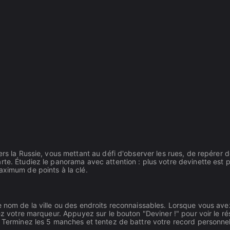
ers la Russie, vous mettant au défi d'observer les rues, de repérer 
te. Étudiez le panorama avec attention : plus votre devinette est p
aximum de points à la clé.
e nom de la ville ou des endroits reconnaissables. Lorsque vous av
ez votre marqueur. Appuyez sur le bouton "Deviner !" pour voir le ré
. Terminez les 5 manches et tentez de battre votre record personnel