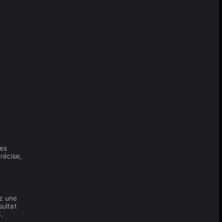
des
récise,
ez une
sultat
.