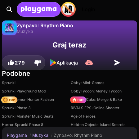
Login
Zynpavo: Rhythm Piano
Muzyka
Nie
Zapisz
Zapisz postępy!
Zynpavo: Rhythm Piano to darmowa gra muzyka od Bouraoui Game. Zagraj online na Playgama.
Graj teraz
279
Aplikacja
Podobne
Sprunki
Obby: Mini-Games
Sprunki Playground Mod
ObbyTycoon: Money Tycoon
K-Pop Demon Hunter Fashion
Piece of Cake: Merge & Bake
Sprunki Phase 3
RIVALS FPS: Online Shooter
Sprunki Monster Music Beats
Age of Heroes
Horror Sprunki Phase 8
Hidden Objects: Island Secrets
Playgama
/
Muzyka
/
Zynpavo: Rhythm Piano