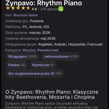
Zynpavo: Rhythm Piano
★★★★★
4.6
/ 279 głosów
3
Dev:
Bouraoui Game
Orientacja gry:
Pozioma
Platformy:
PC, Android, iOS
Data wydania:
marzec 2026
Ostatnia aktualizacja:
maj 2026
Obsługiwane języki:
Angielski, Arabski, Hiszpański, Francuski
Kategoria:
Muzyka
,
Klawiaturowe
Wciągające
2930
Jednoosobowe
4116
Pianino
46
Rytmiczne
91
Gry wygenerowane przez AI
164
O Zynpavo: Rhythm Piano: Klasyczne
hity Beethovena, Mozarta i Chopina
Zynpavo: Rhythm Piano sadza Cię przed wirtualną
klawiaturą w rytmicznej grze, w której wszystko kręci się