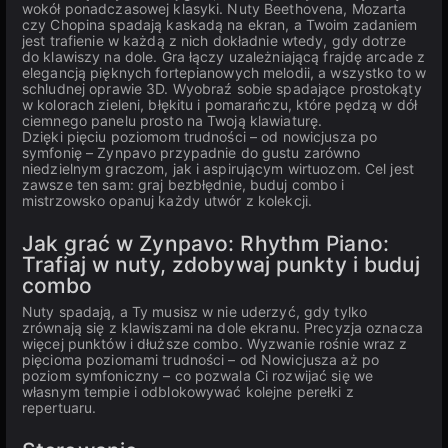
wokół ponadczasowej klasyki. Nuty Beethovena, Mozarta
czy Chopina spadają kaskadą na ekran, a Twoim zadaniem
jest trafienie w każdą z nich dokładnie wtedy, gdy dotrze
do klawiszy na dole. Gra łączy uzależniającą frajdę arcade z
elegancją pięknych fortepianowych melodii, a wszystko to w
schludnej oprawie 3D. Wyobraź sobie spadające prostokąty
w kolorach zieleni, błękitu i pomarańczu, które pędzą w dół
ciemnego panelu prosto na Twoją klawiaturę.
Dzięki pięciu poziomom trudności – od nowicjusza po
symfonię – Zynpavo przypadnie do gustu zarówno
niedzielnym graczom, jak i aspirującym wirtuozom. Cel jest
zawsze ten sam: graj bezbłędnie, buduj combo i
mistrzowsko opanuj każdy utwór z kolekcji.
Jak grać w Zynpavo: Rhythm Piano:
Trafiaj w nuty, zdobywaj punkty i buduj
combo
Nuty spadają, a Ty musisz w nie uderzyć, gdy tylko
zrównają się z klawiszami na dole ekranu. Precyzja oznacza
więcej punktów i dłuższe combo. Wyzwanie rośnie wraz z
pięcioma poziomami trudności – od Nowicjusza aż po
poziom symfoniczny – co pozwala Ci rozwijać się we
własnym tempie i odblokowywać kolejne perełki z
repertuaru.