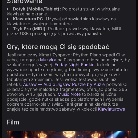
Sterowanie
Dotyk (Mobile/Tablet)
: Po prostu stukaj w wirtualne
klawisze na ekranie.
Klawiatura PC
: Używaj odpowiednich klawiszy na
klawiaturze swojego komputera.
Tryb Pro (MIDI)
: Podłącz prawdziwą klawiaturę MIDI
przez USB i poczuj się jak prawdziwy pianista.
Gry, które mogą Ci się spodobać
Jeśli rytmiczny klimat Zynpavo: Rhythm Piano wpadł Ci w
ucho, kategoria
Muzyka
na Playgama to idealne miejsce, by
szukać czegoś więcej.
Friday Night Funkin'
to kolejne
wyzwanie oparte na rytmie, gdzie timing i wyczucie bitu to
podstawa – tym razem w rytm rapowych pojedynków z
fabularnym zacięciem. Jeśli wolisz testować słuch niż
refleks,
Ausaw — Audio Jigsaw Puzzle by Auzle
pozwoli Ci
układać słynne melodie z fragmentów, oferując ponad 365
utworów w 15 językach.
Music Note
to bardziej luźne
podejście, gdzie nutka skacze po platformach i wypełnia
kolorem czarno-biały świat. Fani grania na klawiaturze
znajdą też całe mnóstwo zabawy w kolekcji
Klawiaturowe
.
Film