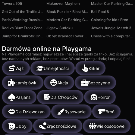
Towers 505
Makeover Mayhem
Master Car Parking Game
Get Out of the Traffic Jam!
Block Puzzle - Blast Master
Ball Pool 8
Paris Wedding: Russian Style
Modern Car Parking Game 2026
Coloring for kids Free
Red vs Blue: Front Zone
Jigsaw Sudoku
Jewels Jungle: Match 3
Jump for Brainrots: Online
Obby: Brainrot Tower Defense
Chess with a computer and for two
Darmówa online na Playgama
Na Playgama ogarniasz najświeższe i najlepsze gierki za friko. Bez ściągania,
bez nachalnych reklam, bez pop-upów. Wrzuć w przeglądarkę i odpalaj fun!
Wąż
Umiejętności
Kliker
Łamigłówki
Akcja
Bezczynne
Pasjans
Dla Chłopców
Horror
Dla Dziewczyn
Rysowanie
Broń
Obby
Zręcznościowe
Wieloosobowe