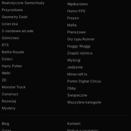
Realistyczne Samochody
Wędkarstwo
Przyrostowe
Horror FPS
Geometry Dash
Frozen
Ucieczka
Mafia
2-osobowe arcade
Planszowe
Górnictwo
Gry typu Runner
RTS
Huggy Wuggy
Battle Royale
Znajdź różnice
Dzieci
Wyścigi
Harry Potter
Jedzenie
Walki
Minecraft io
2D
Pomni Digital Circus
Monster Truck
Obby
Construct
Świąteczne
Rozwijaj
Wszystkie kategorie
Mystery
Blog
Kontakt
O nas
Notice o usunięciu