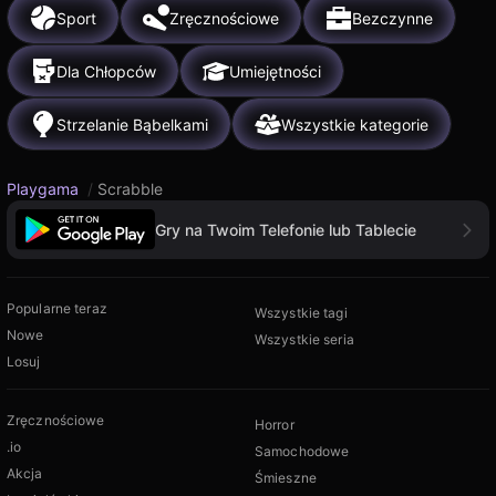
Sport
Zręcznościowe
Bezczynne
Dla Chłopców
Umiejętności
Strzelanie Bąbelkami
Wszystkie kategorie
Playgama
/
Scrabble
Gry na Twoim Telefonie lub Tablecie
Popularne teraz
Wszystkie tagi
Nowe
Wszystkie seria
Losuj
Zręcznościowe
Horror
.io
Samochodowe
Akcja
Śmieszne