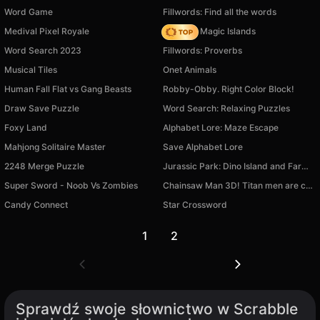
Word Game
Fillwords: Find all the words
Medival Pixel Royale
Mahjong Magic Islands
Word Search 2023
Fillwords: Proverbs
Musical Tiles
Onet Animals
Human Fall Flat vs Gang Beasts
Robby-Obby. Right Color Block!
Draw Save Puzzle
Word Search: Relaxing Puzzles
Foxy Land
Alphabet Lore: Maze Escape
Mahjong Solitaire Master
Save Alphabet Lore
2248 Merge Puzzle
Jurassic Park: Dino Island and Farm Idle Tycoon 3D
Super Sword - Noob Vs Zombies
Chainsaw Man 3D! Titan men are coming!
Candy Connect
Star Crossword
1
2
Sprawdź swoje słownictwo w Scrabble