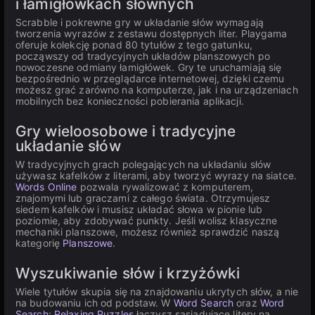
i łamigłówkach słownych
Scrabble i pokrewne gry w układanie słów wymagają
tworzenia wyrazów z zestawu dostępnych liter. Playgama
oferuje kolekcję ponad 80 tytułów z tego gatunku,
począwszy od tradycyjnych układów planszowych po
nowoczesne odmiany łamigłówek. Gry te uruchamiają się
bezpośrednio w przeglądarce internetowej, dzięki czemu
możesz grać zarówno na komputerze, jak i na urządzeniach
mobilnych bez konieczności pobierania aplikacji.
Gry wieloosobowe i tradycyjne
układanie słów
W tradycyjnych grach polegających na układaniu słów
używasz kafelków z literami, aby tworzyć wyrazy na siatce.
Words Online
pozwala rywalizować z komputerem,
znajomymi lub graczami z całego świata. Otrzymujesz
siedem kafelków i musisz układać słowa w pionie lub
poziomie, aby zdobywać punkty. Jeśli wolisz klasyczne
mechaniki planszowe, możesz również sprawdzić naszą
kategorię
Planszowe
.
Wyszukiwanie słów i krzyżówki
Wiele tytułów skupia się na znajdowaniu ukrytych słów, a nie
na budowaniu ich od podstaw. W
Word Search
oraz
Word
Search: Relaxing Puzzles
łączysz sąsiadujące litery na