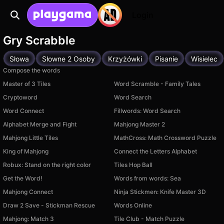
Login
Gry Scrabble
Słowa
Słowne 2 Osoby
Krzyżówki
Pisanie
Wisielec
Compose the words
Master of 3 Tiles
Word Scramble - Family Tales
Cryptoword
Word Search
Word Connect
Fillwords: Word Search
Alphabet Merge and Fight
Mahjong Master 2
Mahjong Little Tiles
MathCross: Math Crossword Puzzle
King of Mahjong
Connect the Letters Alphabet
Robux: Stand on the right color
Tiles Hop Ball
Get the Word!
Words from words: Sea
Mahjong Connect
Ninja Stickmen: Knife Master 3D
Draw 2 Save - Stickman Rescue
Words Online
Mahjong: Match 3
Tile Club - Match Puzzle