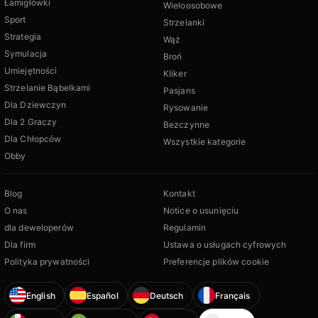
Łamigłówki
Wieloosobowe
Sport
Strzelanki
Strategia
Wąż
Symulacja
Broń
Umiejętności
Kliker
Strzelanie Bąbelkami
Pasjans
Dla Dziewczyn
Rysowanie
Dla 2 Graczy
Bezczynne
Dla Chłopców
Wszystkie kategorie
Obby
Blog
Kontakt
O nas
Notice o usunięciu
dla deweloperów
Regulamin
Dla firm
Ustawa o usługach cyfrowych
Polityka prywatności
Preferencje plików cookie
English
Español
Deutsch
Français