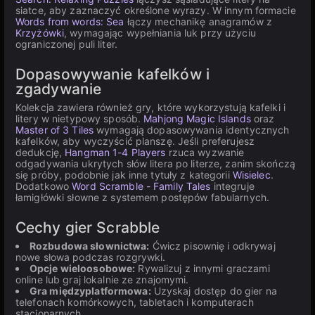
siatce, aby zaznaczyć określone wyrazy. W innym formacie
Words from words: Sea
łączy mechanikę anagramów z
Krzyżówki
, wymagając wypełniania luk przy użyciu
ograniczonej puli liter.
Dopasowywanie kafelków i
zgadywanie
Kolekcja zawiera również gry, które wykorzystują kafelki i
litery w nietypowy sposób.
Mahjong Magic Islands
oraz
Master of 3 Tiles
wymagają dopasowywania identycznych
kafelków, aby wyczyścić planszę. Jeśli preferujesz
dedukcję,
Hangman 1-4 Players
rzuca wyzwanie
odgadywania ukrytych słów litera po literze, zanim skończą
się próby, podobnie jak inne tytuły z kategorii
Wisielec
.
Dodatkowo
Word Scramble - Family Tales
integruje
łamigłówki słowne z systemem postępów fabularnych.
Cechy gier Scrabble
Rozbudowa słownictwa:
Ćwicz pisownię i odkrywaj
nowe słowa podczas rozgrywki.
Opcje wieloosobowe:
Rywalizuj z innymi graczami
online lub graj lokalnie ze znajomymi.
Gra międzyplatformowa:
Uzyskaj dostęp do gier na
telefonach komórkowych, tabletach i komputerach
stacjonarnych.