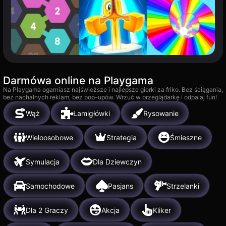
Darmówa online na Playgama
Na Playgama ogarniasz najświeższe i najlepsze gierki za friko. Bez ściągania,
bez nachalnych reklam, bez pop-upów. Wrzuć w przeglądarkę i odpalaj fun!
Wąż
Łamigłówki
Rysowanie
Wieloosobowe
Strategia
Śmieszne
Symulacja
Dla Dziewczyn
Samochodowe
Pasjans
Strzelanki
Dla 2 Graczy
Akcja
Kliker