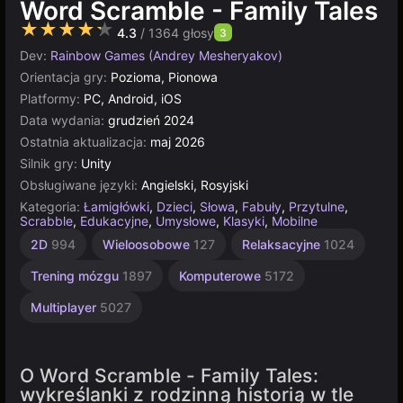
Word Scramble - Family Tales
★★★★★
4.3
/ 1364 głosy
3
Dev:
Rainbow Games (Andrey Mesheryakov)
Orientacja gry:
Pozioma, Pionowa
Platformy:
PC, Android, iOS
Data wydania:
grudzień 2024
Ostatnia aktualizacja:
maj 2026
Silnik gry:
Unity
Obsługiwane języki:
Angielski, Rosyjski
Kategoria:
Łamigłówki
,
Dzieci
,
Słowa
,
Fabuły
,
Przytulne
,
Scrabble
,
Edukacyjne
,
Umysłowe
,
Klasyki
,
Mobilne
Mobile
Unity
2D
994
Wieloosobowe
127
Relaksacyjne
1024
online
131
3177
Trening mózgu
1897
Komputerowe
5172
Multiplayer
5027
O Word Scramble - Family Tales:
wykreślanki z rodzinną historią w tle