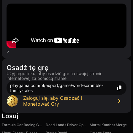
>
Osadź tę grę
Użyj tego linku, aby osadzić grę na swojej stronie
internetowej za pomocą iframe
playgama.com/pl/export/game/word-scramble-
family-tales
Zaloguj się, aby Osadzać i
Monetować Gry
Losuj
Formula Car Racing Games
Dead Lands Driver Open World
Mortal Kombat Merge
Mass-Energy: Planet
Button Push!
Omega Sans