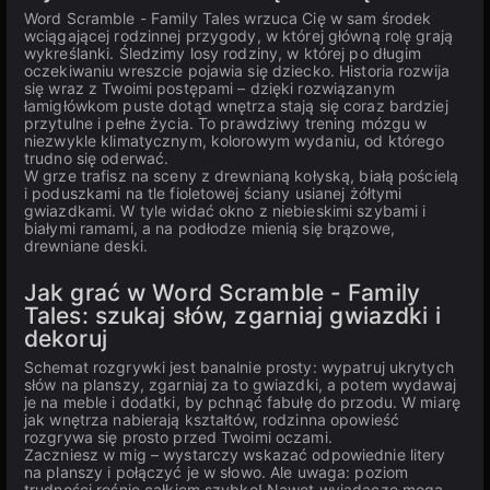
Word Scramble - Family Tales wrzuca Cię w sam środek
wciągającej rodzinnej przygody, w której główną rolę grają
wykreślanki. Śledzimy losy rodziny, w której po długim
oczekiwaniu wreszcie pojawia się dziecko. Historia rozwija
się wraz z Twoimi postępami – dzięki rozwiązanym
łamigłówkom puste dotąd wnętrza stają się coraz bardziej
przytulne i pełne życia. To prawdziwy trening mózgu w
niezwykle klimatycznym, kolorowym wydaniu, od którego
trudno się oderwać.
W grze trafisz na sceny z drewnianą kołyską, białą pościelą
i poduszkami na tle fioletowej ściany usianej żółtymi
gwiazdkami. W tyle widać okno z niebieskimi szybami i
białymi ramami, a na podłodze mienią się brązowe,
drewniane deski.
Jak grać w Word Scramble - Family
Tales: szukaj słów, zgarniaj gwiazdki i
dekoruj
Schemat rozgrywki jest banalnie prosty: wypatruj ukrytych
słów na planszy, zgarniaj za to gwiazdki, a potem wydawaj
je na meble i dodatki, by pchnąć fabułę do przodu. W miarę
jak wnętrza nabierają kształtów, rodzinna opowieść
rozgrywa się prosto przed Twoimi oczami.
Zaczniesz w mig – wystarczy wskazać odpowiednie litery
na planszy i połączyć je w słowo. Ale uwaga: poziom
trudności rośnie całkiem szybko! Nawet wyjadacze mogą