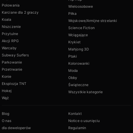
Polowania
Wieloosobowe
Karciane dla 2 graczy
Piłka
Koala
Wojskowe/Armijne strzelanki
Niszczenie
Science Fiction
Przytulne
Wciągające
Akcji RPG
Krykiet
Warcaby
Mahjong 3D
Subway Surfers
Ptaki
Parkowanie
Kolorowanki
Przetrwanie
Moda
Konie
Obby
Eksplozja TNT
Świąteczne
Hokej
Wszystkie kategorie
Wąż
Blog
Kontakt
O nas
Notice o usunięciu
dla deweloperów
Regulamin