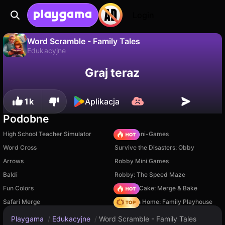
Login
Word Scramble - Family Tales
Edukacyjne
Nie
Zapisz
Zapisz postępy!
Word Scramble - Family Tales to darmowa gra edukacyjne od Rainbow Games (Andrey Mesheryakov). Zagraj online na Playgama.
Graj teraz
1k
Aplikacja
Podobne
High School Teacher Simulator
Obby: Mini-Games
Word Cross
Survive the Disasters: Obby
Arrows
Robby Mini Games
Baldi
Robby: The Speed Maze
Fun Colors
Piece of Cake: Merge & Bake
Safari Merge
My Town Home: Family Playhouse
Playgama
/
Edukacyjne
/
Word Scramble - Family Tales