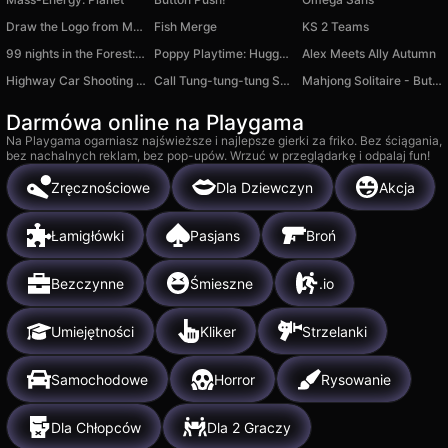
Draw the Logo from Memory ASMR Drawing
Fish Merge
KS 2 Teams
99 nights in the Forest: Camp Survival
Poppy Playtime: Huggy Waggy Video Calls & Chat
Alex Meets Ally Autumn
Highway Car Shooting 3D Action Game 2025
Call Tung-tung-tung Sahur
Mahjong Solitaire - Butterfly Connect
Darmówa online na Playgama
Na Playgama ogarniasz najświeższe i najlepsze gierki za friko. Bez ściągania,
bez nachalnych reklam, bez pop-upów. Wrzuć w przeglądarkę i odpalaj fun!
Zręcznościowe
Dla Dziewczyn
Akcja
Łamigłówki
Pasjans
Broń
Bezczynne
Śmieszne
.io
Umiejętności
Kliker
Strzelanki
Samochodowe
Horror
Rysowanie
Dla Chłopców
Dla 2 Graczy