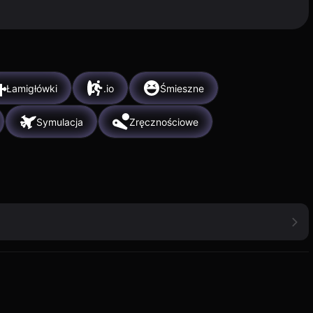
Łamigłówki
.io
Śmieszne
Symulacja
Zręcznościowe