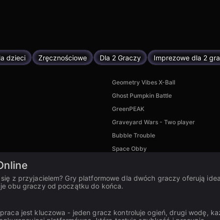
a dzieci
Zręcznościowe
Dla 2 Graczy
Imprezowe dla 2 gr
Geometry Vibes X-Ball
Ghost Pumpkin Battle
GreenPEAK
Graveyard Wars - Two player
Bubble Trouble
Space Obby
Online
się z przyjacielem? Gry platformowe dla dwóch graczy oferują id
je obu graczy od początku do końca.
praca jest kluczowa - jeden gracz kontroluje ogień, drugi wodę, ka