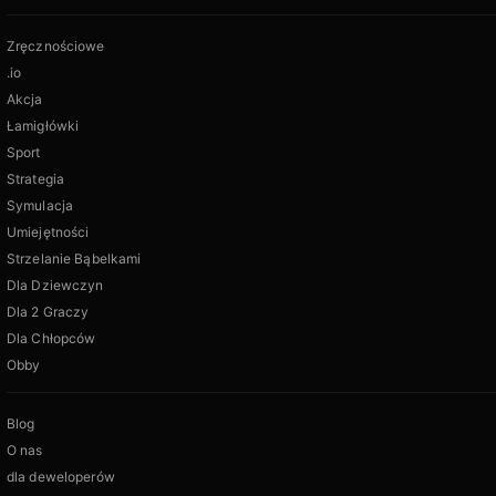
Zręcznościowe
.io
Akcja
Łamigłówki
Sport
Strategia
Symulacja
Umiejętności
Strzelanie Bąbelkami
Dla Dziewczyn
Dla 2 Graczy
Dla Chłopców
Obby
Blog
O nas
dla deweloperów