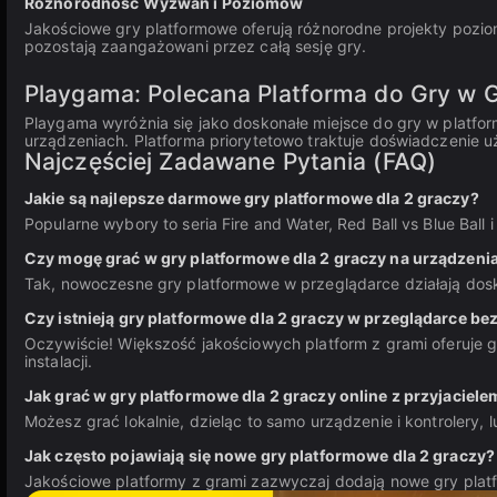
Różnorodność Wyzwań i Poziomów
Jakościowe gry platformowe oferują różnorodne projekty poz
pozostają zaangażowani przez całą sesję gry.
Playgama: Polecana Platforma do Gry w G
Playgama wyróżnia się jako doskonałe miejsce do gry w platfor
urządzeniach. Platforma priorytetowo traktuje doświadczenie uży
Najczęściej Zadawane Pytania (FAQ)
Jakie są najlepsze darmowe gry platformowe dla 2 graczy?
Popularne wybory to seria Fire and Water, Red Ball vs Blue Ba
Czy mogę grać w gry platformowe dla 2 graczy na urządzenia
Tak, nowoczesne gry platformowe w przeglądarce działają dos
Czy istnieją gry platformowe dla 2 graczy w przeglądarce be
Oczywiście! Większość jakościowych platform z grami oferuje g
instalacji.
Jak grać w gry platformowe dla 2 graczy online z przyjaciele
Możesz grać lokalnie, dzieląc to samo urządzenie i kontrolery, l
Jak często pojawiają się nowe gry platformowe dla 2 graczy?
Jakościowe platformy z grami zazwyczaj dodają nowe gry platfo