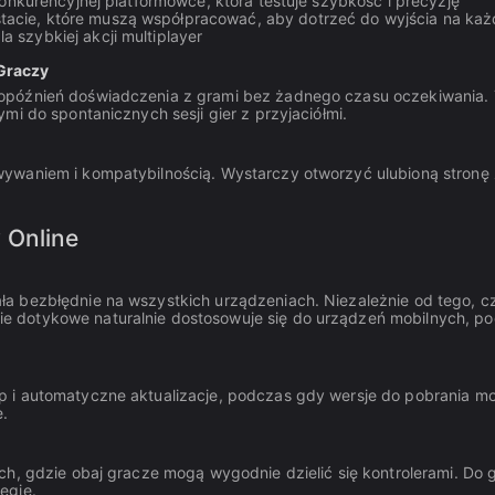
konkurencyjnej platformówce, która testuje szybkość i precyzję
tacie, które muszą współpracować, aby dotrzeć do wyjścia na ka
 szybkiej akcji multiplayer
Graczy
późnień doświadczenia z grami bez żadnego czasu oczekiwania. Te
mi do spontanicznych sesji gier z przyjaciółmi.
ywaniem i kompatybilnością. Wystarczy otworzyć ulubioną stronę 
 Online
a bezbłędnie na wszystkich urządzeniach. Niezależnie od tego, c
 dotykowe naturalnie dostosowuje się do urządzeń mobilnych, pod
i automatyczne aktualizacje, podczas gdy wersje do pobrania mogą 
e.
ch, gdzie obaj gracze mogą wygodnie dzielić się kontrolerami. Do 
egie.