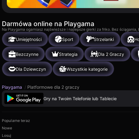
Darmówa online na Playgama
Na Playgama ogarniasz najświeższe i najlepsze gierki za friko. Bez ściągania
Umiejętności
Sport
Strzelanki
Ho
Bezczynne
Strategia
Dla 2 Graczy
Dla Dziewczyn
Wszystkie kategorie
Playgama
/
Platformowe dla 2 graczy
Gry na Twoim Telefonie lub Tablecie
Popularne teraz
Nowe
Losuj