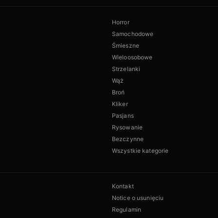
Horror
Samochodowe
Śmieszne
Wieloosobowe
Strzelanki
Wąż
Broń
Kliker
Pasjans
Rysowanie
Bezczynne
Wszystkie kategorie
Kontakt
Notice o usunięciu
Regulamin