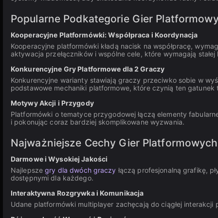
Popularne Podkategorie Gier Platformowy
Kooperacyjne Platformówki: Współpraca i Koordynacja
Kooperacyjne platformówki kładą nacisk na współpracę, wymag
aktywacja przełączników i wspólne cele, które wymagają stałej 
Konkurencyjne Gry Platformowe dla 2 Graczy
Konkurencyjne warianty stawiają graczy przeciwko sobie w wyś
podstawowe mechaniki platformowe, które czynią ten gatunek
Motywy Akcji i Przygody
Platformówki o tematyce przygodowej łączą elementy fabularne
i pokonując coraz bardziej skomplikowane wyzwania.
Najważniejsze Cechy Gier Platformowych
Darmowe i Wysokiej Jakości
Najlepsze
gry dla dwóch graczy
łączą profesjonalną grafikę, 
dostępnymi dla każdego.
Interaktywna Rozgrywka i Komunikacja
Udane platformówki multiplayer zachęcają do ciągłej interakcj