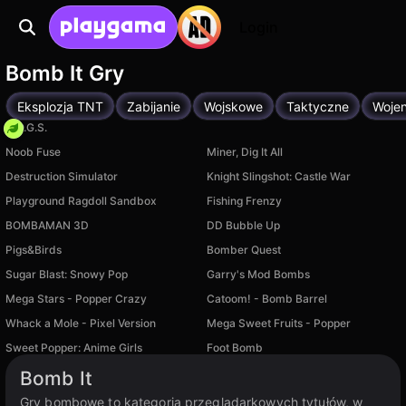
Login
Bomb It Gry
Eksplozja TNT
Zabijanie
Wojskowe
Taktyczne
Woje
H.O.G.S.
Noob Fuse
Miner, Dig It All
Destruction Simulator
Knight Slingshot: Castle War
Playground Ragdoll Sandbox
Fishing Frenzy
BOMBAMAN 3D
DD Bubble Up
Pigs&Birds
Bomber Quest
Sugar Blast: Snowy Pop
Garry's Mod Bombs
Mega Stars - Popper Crazy
Catoom! - Bomb Barrel
Whack a Mole - Pixel Version
Mega Sweet Fruits - Popper
Sweet Popper: Anime Girls
Foot Bomb
Dostępne na PC
Bomb It
Gry bombowe to kategoria przeglądarkowych tytułów, w