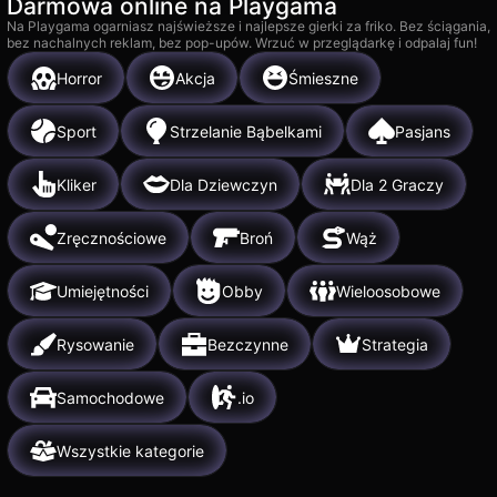
Darmówa online na Playgama
Na Playgama ogarniasz najświeższe i najlepsze gierki za friko. Bez ściągania,
bez nachalnych reklam, bez pop-upów. Wrzuć w przeglądarkę i odpalaj fun!
Horror
Akcja
Śmieszne
Sport
Strzelanie Bąbelkami
Pasjans
Kliker
Dla Dziewczyn
Dla 2 Graczy
Zręcznościowe
Broń
Wąż
Umiejętności
Obby
Wieloosobowe
Rysowanie
Bezczynne
Strategia
Samochodowe
.io
Wszystkie kategorie