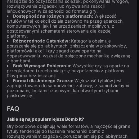
narzędzie do oczyszczania ścieżek, pokonywania wrogów,
rozwiązywania zagadek lub wyzwalania reakcji
łańcuchowych w zależności od formatu gry.
Dostępność na różnych platformach:
Większość
tytułów w tej kolekcji działa zarówno na przeglądarkach
komputerowych, jak i na urządzeniach mobilnych, z
dostosowanymi schematami sterowania dla każdej
platformy.
Różnorodność Gatunków:
Kategoria obejmuje
poruszanie się po labiryntach, zniszczenie w piaskownicy,
platformówki akcji i gry zagadkowe oparte na
dopasowywaniu, wszystkie połączone mechaniką związaną
z bombami.
Brak Wymagań Pobierania:
Wszystkie gry są oparte na
przeglądarce i uruchamiają się bezpośrednio z platformy
Playgama bez instalacji.
Format dla Jednego Gracza:
Większość tytułów jest
zaprojektowana do samodzielnej zabawy, z samodzielnymi
poziomami, limitami czasowymi lub otwartymi trybami
piaskownicy.
FAQ
Jakie są najpopularniejsze Bomb It?
Gry bombowe obejmują wiele formatów, a najczęściej grane
tytuły tendencję do łączenia mechaniki bomb z
rozwiązywaniem zagadek, poruszaniem się po labiryntach