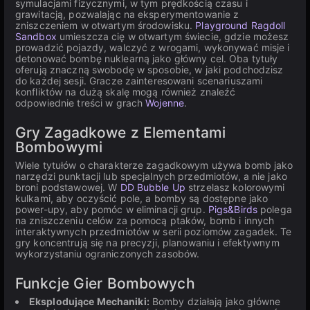
symulacjami fizycznymi, w tym prędkością czasu i
grawitacją, pozwalając na eksperymentowanie z
zniszczeniem w otwartym środowisku.
Playground Ragdoll
Sandbox
umieszcza cię w otwartym świecie, gdzie możesz
prowadzić pojazdy, walczyć z wrogami, wykonywać misje i
detonować bombę nuklearną jako główny cel. Oba tytuły
oferują znaczną swobodę w sposobie, w jaki podchodzisz
do każdej sesji. Gracze zainteresowani scenariuszami
konfliktów na dużą skalę mogą również znaleźć
odpowiednie treści w grach
Wojenne
.
Gry Zagadkowe z Elementami
Bombowymi
Wiele tytułów o charakterze zagadkowym używa bomb jako
narzędzi punktacji lub specjalnych przedmiotów, a nie jako
broni podstawowej. W
DD Bubble Up
strzelasz kolorowymi
kulkami, aby oczyścić pole, a bomby są dostępne jako
power-upy, aby pomóc w eliminacji grup.
Pigs&Birds
polega
na zniszczeniu celów za pomocą ptaków, bomb i innych
interaktywnych przedmiotów w serii poziomów zagadek. Te
gry koncentrują się na precyzji, planowaniu i efektywnym
wykorzystaniu ograniczonych zasobów.
Funkcje Gier Bombowych
Eksplodujące Mechaniki:
Bomby działają jako główne