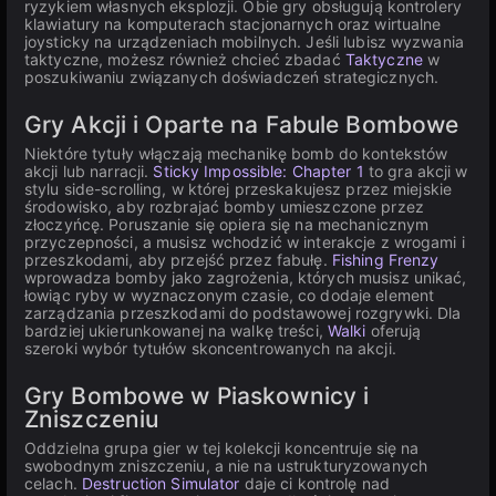
ryzykiem własnych eksplozji. Obie gry obsługują kontrolery
klawiatury na komputerach stacjonarnych oraz wirtualne
joysticky na urządzeniach mobilnych. Jeśli lubisz wyzwania
taktyczne, możesz również chcieć zbadać
Taktyczne
w
poszukiwaniu związanych doświadczeń strategicznych.
Gry Akcji i Oparte na Fabule Bombowe
Niektóre tytuły włączają mechanikę bomb do kontekstów
akcji lub narracji.
Sticky Impossible: Chapter 1
to gra akcji w
stylu side-scrolling, w której przeskakujesz przez miejskie
środowisko, aby rozbrajać bomby umieszczone przez
złoczyńcę. Poruszanie się opiera się na mechanicznym
przyczepności, a musisz wchodzić w interakcje z wrogami i
przeszkodami, aby przejść przez fabułę.
Fishing Frenzy
wprowadza bomby jako zagrożenia, których musisz unikać,
łowiąc ryby w wyznaczonym czasie, co dodaje element
zarządzania przeszkodami do podstawowej rozgrywki. Dla
bardziej ukierunkowanej na walkę treści,
Walki
oferują
szeroki wybór tytułów skoncentrowanych na akcji.
Gry Bombowe w Piaskownicy i
Zniszczeniu
Oddzielna grupa gier w tej kolekcji koncentruje się na
swobodnym zniszczeniu, a nie na ustrukturyzowanych
celach.
Destruction Simulator
daje ci kontrolę nad