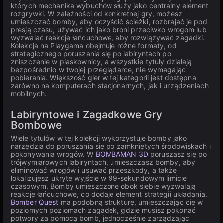
których mechanika wybuchów służy jako centralny element
rozgrywki. W zależności od konkretnej gry, możesz
umieszczać bomby, aby oczyścić ścieżki, rozbrajać je pod
presją czasu, używać ich jako broni przeciwko wrogom lub
wyzwalać reakcje łańcuchowe, aby rozwiązywać zagadki.
Kolekcja na Playgama obejmuje różne formaty, od
strategicznego poruszania się po labiryntach po
zniszczenie w piaskownicy, a wszystkie tytuły działają
bezpośrednio w twojej przeglądarce, nie wymagając
pobierania. Większość gier w tej kategorii jest dostępna
zarówno na komputerach stacjonarnych, jak i urządzeniach
mobilnych.
Labiryntowe i Zagadkowe Gry
Bombowe
Wiele tytułów w tej kolekcji wykorzystuje bomby jako
narzędzia do poruszania się po zamkniętych środowiskach i
pokonywania wrogów. W
BOMBAMAN 3D
poruszasz się po
trójwymiarowych labiryntach, umieszczasz bomby, aby
eliminować wrogów i usuwać przeszkody, a także
lokalizujesz ukryte wyjście w 99-sekundowym limicie
czasowym. Bomby umieszczone obok siebie wyzwalają
reakcje łańcuchowe, co dodaje element strategii układania.
Bomber Quest
ma podobną strukturę, umieszczając cię w
poziomych poziomach zagadek, gdzie musisz pokonać
potwory za pomocą bomb, jednocześnie zarządzając