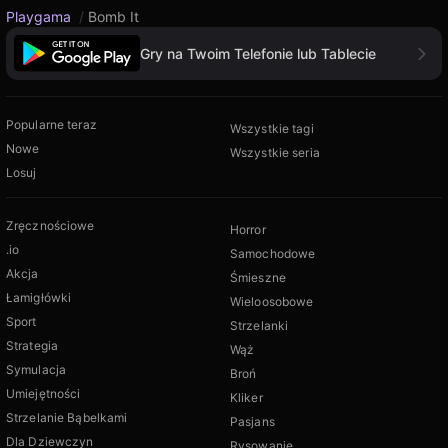
Playgama
/
Bomb It
Gry na Twoim Telefonie lub Tablecie
Popularne teraz
Wszystkie tagi
Nowe
Wszystkie seria
Losuj
Zręcznościowe
Horror
.io
Samochodowe
Akcja
Śmieszne
Łamigłówki
Wieloosobowe
Sport
Strzelanki
Strategia
Wąż
Symulacja
Broń
Umiejętności
Kliker
Strzelanie Bąbelkami
Pasjans
Dla Dziewczyn
Rysowanie