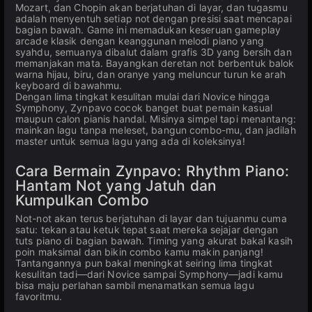
Mozart, dan Chopin akan berjatuhan di layar, dan tugasmu
adalah menyentuh setiap not dengan presisi saat mencapai
bagian bawah. Game ini memadukan keseruan gameplay
arcade klasik dengan keanggunan melodi piano yang
syahdu, semuanya dibalut dalam grafis 3D yang bersih dan
memanjakan mata. Bayangkan deretan not berbentuk balok
warna hijau, biru, dan oranye yang meluncur turun ke arah
keyboard di bawahmu.
Dengan lima tingkat kesulitan mulai dari Novice hingga
Symphony, Zynpavo cocok banget buat pemain kasual
maupun calon pianis handal. Misinya simpel tapi menantang:
mainkan lagu tanpa meleset, bangun combo-mu, dan jadilah
master untuk semua lagu yang ada di koleksinya!
Cara Bermain Zynpavo: Rhythm Piano:
Hantam Not yang Jatuh dan
Kumpulkan Combo
Not-not akan terus berjatuhan di layar dan tujuanmu cuma
satu: tekan atau ketuk tepat saat mereka sejajar dengan
tuts piano di bagian bawah. Timing yang akurat bakal kasih
poin maksimal dan bikin combo kamu makin panjang!
Tantangannya pun bakal meningkat seiring lima tingkat
kesulitan tadi—dari Novice sampai Symphony—jadi kamu
bisa maju perlahan sambil menamatkan semua lagu
favoritmu.