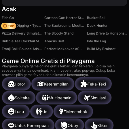
Acak
Fish Go
Cartoon Cat: Horror Story
Bucket Ball
Jurassic Digging - Tycoon
The Backrooms: Meeting with Omega Nugget
Duck Hunter
Pizza Delivery Simulator: By car
The Bloody Stand
Long Drive to Horizons Sim
Bubble Tea Cocktail Maker Mix Drinks
Abacus Belt
Into the Fog
Emoji Ball: Bounce Adventure Roller Ball
Perfect Makeover ASMR Cleaning
Build My Brainrot
Game Online Gratis di Playgama
Playgama punya game online gratis terbaru dan terkeren. Lo bisa main
sebebasnya tanpa download, iklan nyebelin, atau pop-up. Cukup buka
browser, pilih game favorit, dan nikmatin keseruannya.
Horor
Keterampilan
Teka-Teki
Solitaire
Multipemain
Simulasi
Lucu
.io
Menembak
Untuk Perempuan
Obby
Kliker