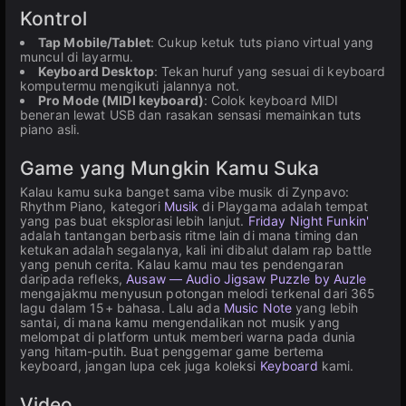
Kontrol
Tap Mobile/Tablet
: Cukup ketuk tuts piano virtual yang
muncul di layarmu.
Keyboard Desktop
: Tekan huruf yang sesuai di keyboard
komputermu mengikuti jalannya not.
Pro Mode (MIDI keyboard)
: Colok keyboard MIDI
beneran lewat USB dan rasakan sensasi memainkan tuts
piano asli.
Game yang Mungkin Kamu Suka
Kalau kamu suka banget sama vibe musik di Zynpavo:
Rhythm Piano, kategori
Musik
di Playgama adalah tempat
yang pas buat eksplorasi lebih lanjut.
Friday Night Funkin'
adalah tantangan berbasis ritme lain di mana timing dan
ketukan adalah segalanya, kali ini dibalut dalam rap battle
yang penuh cerita. Kalau kamu mau tes pendengaran
daripada refleks,
Ausaw — Audio Jigsaw Puzzle by Auzle
mengajakmu menyusun potongan melodi terkenal dari 365
lagu dalam 15+ bahasa. Lalu ada
Music Note
yang lebih
santai, di mana kamu mengendalikan not musik yang
melompat di platform untuk memberi warna pada dunia
yang hitam-putih. Buat penggemar game bertema
keyboard, jangan lupa cek juga koleksi
Keyboard
kami.
Video