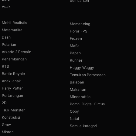
Semua seri
Acak
Mobil Realistis
Memancing
Matematika
Horor FPS
Dash
Frozen
Pelarian
Mafia
Arkade 2 Pemain
Papan
Penambangan
Runner
RTS
Huggy Wuggy
Battle Royale
Temukan Perbedaan
Anak-anak
Balapan
Harry Potter
Makanan
Pertarungan
Minecraft io
2D
Pomni Digital Circus
Truk Monster
Obby
Konstruksi
Natal
Grow
Semua kategori
Misteri