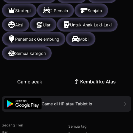
Strategi
2 Pemain
Senjata
Aksi
Ular
Untuk Anak Laki-Laki
Penembak Gelembung
Mobil
Semua kategori
Game acak
Kembali ke Atas
Game di HP atau Tablet lo
Sedang Tren
Semua tag
Baru