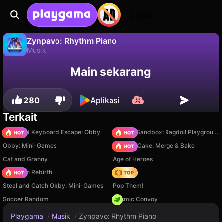
Login
Zynpavo: Rhythm Piano
Musik
Tidak
Simpan
Simpan progresnya!
Zynpavo: Rhythm Piano adalah game musik gratis oleh Bouraoui Game. Mainkan online di Playgama.
Main sekarang
280
Aplikasi
Terkait
+1 Speed Keyboard Escape: Obby
Sprunki Sandbox: Ragdoll Playground Mode
Obby: Mini-Games
Piece of Cake: Merge & Bake
Cat and Granny
Age of Heroes
Stickman Rebirth
Hedgies
Steal and Catch Obby: Mini-Games
Pop Them!
Soccer Random
Cosmic Convoy
Playgama
/
Musik
/
Zynpavo: Rhythm Piano