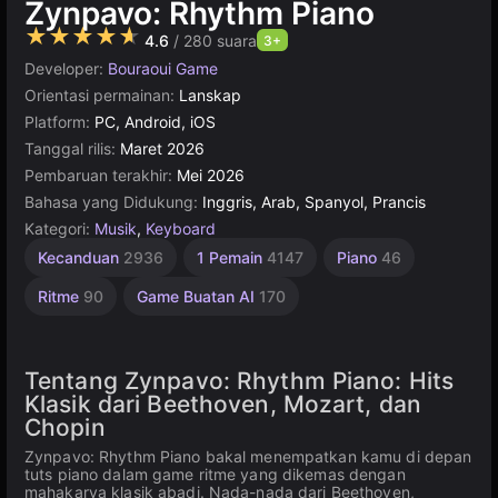
Zynpavo: Rhythm Piano
★★★★★
4.6
/ 280 suara
3+
Developer:
Bouraoui Game
Orientasi permainan:
Lanskap
Platform:
PC, Android, iOS
Tanggal rilis:
Maret 2026
Pembaruan terakhir:
Mei 2026
Bahasa yang Didukung:
Inggris, Arab, Spanyol, Prancis
Kategori:
Musik
,
Keyboard
Kecanduan
2936
1 Pemain
4147
Piano
46
Ritme
90
Game Buatan AI
170
Tentang Zynpavo: Rhythm Piano: Hits
Klasik dari Beethoven, Mozart, dan
Chopin
Zynpavo: Rhythm Piano bakal menempatkan kamu di depan
tuts piano dalam game ritme yang dikemas dengan
mahakarya klasik abadi. Nada-nada dari Beethoven,