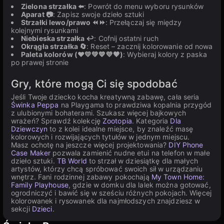
Zielona strzałka ⬅️
: Powrót do menu wyboru rysunków
Aparat 📷
: Zapisz swoje dzieło sztuki
Strzałki lewo/prawo ⏪⏩
: Przełączaj się między
kolejnymi rysunkami
Niebieska strzałka ↩️
: Cofnij ostatni ruch
Okrągła strzałka 🔄
: Reset – zacznij kolorowanie od nowa
Paleta kolorów (❤️💛💚💙💜🖤)
: Wybieraj kolory z paska
po prawej stronie
Gry, które mogą Ci się spodobać
Jeśli Twoje dziecko kocha kreatywną zabawę, cała seria
Świnka Peppa
na Playgama to prawdziwa kopalnia przygód
z ulubionymi bohaterami. Szukasz więcej bajkowych
wrażeń? Sprawdź kolekcję
Zootopia
. Kategoria
Dla
Dziewczyn
to z kolei idealne miejsce, by znaleźć masę
kolorowych i rozwijających tytułów w jednym miejscu.
Masz ochotę na jeszcze więcej projektowania?
DIY Phone
Case Maker
pozwala zamienić nudne etui na telefon w małe
dzieło sztuki.
TB World
to strzał w dziesiątkę dla małych
artystów, którzy chcą spróbować swoich sił w urządzaniu
wnętrz. Fani rodzinnej zabawy pokochają
My Town Home:
Family Playhouse
, gdzie w domku dla lalek można gotować,
ogrodniczyć i bawić się w sześciu różnych pokojach. Więcej
kolorowanek i rysowanek dla najmłodszych znajdziesz w
sekcji
Dzieci
.