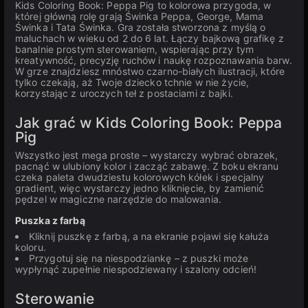
Kids Coloring Book: Peppa Pig to kolorowa przygoda, w
której główną rolę grają Świnka Peppa, George, Mama
Świnka i Tata Świnka. Gra została stworzona z myślą o
maluchach w wieku od 2 do 6 lat. Łączy bajkową grafikę z
banalnie prostym sterowaniem, wspierając przy tym
kreatywność, precyzję ruchów i naukę rozpoznawania barw.
W grze znajdziesz mnóstwo czarno-białych ilustracji, które
tylko czekają, aż Twoje dziecko tchnie w nie życie,
korzystając z uroczych teł z postaciami z bajki.
Jak grać w Kids Coloring Book: Peppa
Pig
Wszystko jest mega proste – wystarczy wybrać obrazek,
pacnąć w ulubiony kolor i zacząć zabawę. Z boku ekranu
czeka paleta dwudziestu kolorowych kółek i specjalny
gradient, więc wystarczy jedno kliknięcie, by zamienić
pędzel w magiczne narzędzie do malowania.
Puszka z farbą
Kliknij puszkę z farbą, a na ekranie pojawi się kałuża
koloru.
Przygotuj się na niespodziankę – z puszki może
wypłynąć zupełnie niespodziewany i szalony odcień!
Sterowanie