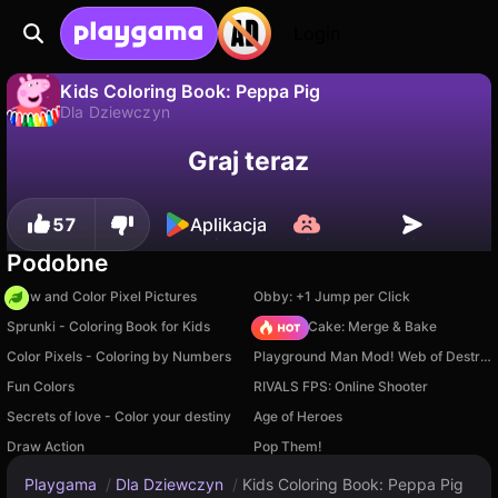
Login
Kids Coloring Book: Peppa Pig
Dla Dziewczyn
Nie
Zapisz
Zapisz postępy!
Kids Coloring Book: Peppa Pig to darmowa gra dla dziewczyn od Universe 25. Zagraj online na Playgama.
Graj teraz
57
Aplikacja
Podobne
Draw and Color Pixel Pictures
Obby: +1 Jump per Click
Sprunki - Coloring Book for Kids
Piece of Cake: Merge & Bake
Color Pixels - Coloring by Numbers
Playground Man Mod! Web of Destruction!
Fun Colors
RIVALS FPS: Online Shooter
Secrets of love - Color your destiny
Age of Heroes
Draw Action
Pop Them!
Playgama
/
Dla Dziewczyn
/
Kids Coloring Book: Peppa Pig