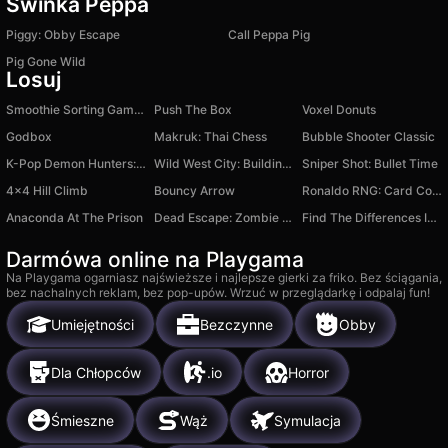
Świnka Peppa
Piggy: Obby Escape
Call Peppa Pig
Pig Gone Wild
Losuj
Smoothie Sorting Game – Color Puzzle Challenge
Push The Box
Voxel Donuts
Godbox
Makruk: Thai Chess
Bubble Shooter Classic
K-Pop Demon Hunters: Clicker
Wild West City: Building Sim
Sniper Shot: Bullet Time
4x4 Hill Climb
Bouncy Arrow
Ronaldo RNG: Card Collection
Anaconda At The Prison
Dead Escape: Zombie Shooter
Find The Differences In The Pictures
Darmówa online na Playgama
Na Playgama ogarniasz najświeższe i najlepsze gierki za friko. Bez ściągania,
bez nachalnych reklam, bez pop-upów. Wrzuć w przeglądarkę i odpalaj fun!
Umiejętności
Bezczynne
Obby
Dla Chłopców
.io
Horror
Śmieszne
Wąż
Symulacja