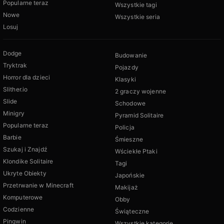
Popularne teraz
Wszystkie tagi
Nowe
Wszystkie seria
Losuj
Dodge
Budowanie
Tryktrak
Pojazdy
Horror dla dzieci
Klasyki
Slither.io
2 graczy wojenne
Slide
Schodowe
Minigry
Pyramid Solitaire
Popularne teraz
Policja
Barbie
Śmieszne
Szukaj i Znajdź
Wściekłe Ptaki
Klondike Solitaire
Tagi
Ukryte Obiekty
Japońskie
Przetrwanie w Minecraft
Makijaż
Komputerowe
Obby
Codzienne
Świąteczne
Pingwin
Wszystkie kategorie