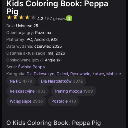
Kids Coloring Book: Peppa
Pig
★★★★★
4.2
/ 57 głosów
3
Dev:
Universe 25
Orientacja gry:
Pozioma
Platformy:
PC, Android, iOS
Data wydania:
czerwiec 2025
Ostatnia aktualizacja:
maj 2026
Obsługiwane języki:
Angielski
Seria:
Świnka Peppa
Kategoria:
Dla Dziewczyn
,
Dzieci
,
Rysowanie
,
Łatwe
,
Mobilne
Mama
Kolorowanki
Urocze
Artystyczne
Edukacyjne
Komputerowe
Proste
Kreskówki
Multiplayer
Unity
Dla
Dla
Na PC
4779
Dla Nastolatków
3072
Dzieci
Dzieci
online
1572
847
13
5019
593
46
182
173
5168
3172
1477
275
Relaksacyjne
1033
Trening mózgu
1909
Wciągające
2936
Postacie
413
O Kids Coloring Book: Peppa Pig