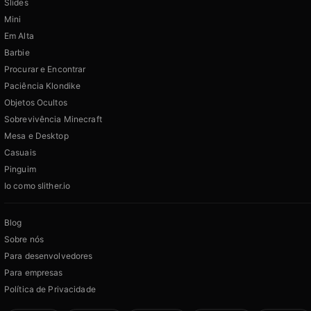
Slides
Mini
Em Alta
Barbie
Procurar e Encontrar
Paciência Klondike
Objetos Ocultos
Sobrevivência Minecraft
Mesa e Desktop
Casuais
Pinguim
Io como slither.io
Blog
Sobre nós
Para desenvolvedores
Para empresas
Política de Privacidade