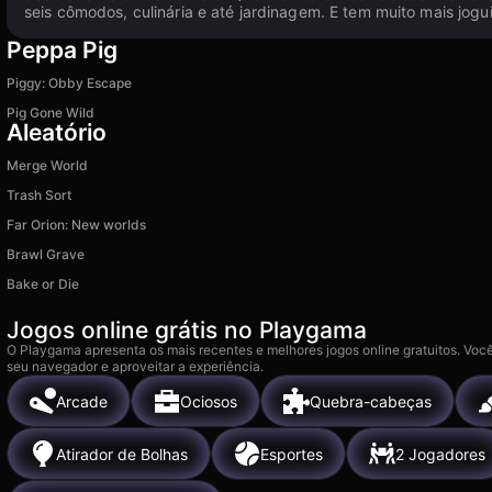
seis cômodos, culinária e até jardinagem. E tem muito mais jog
Peppa Pig
Piggy: Obby Escape
Pig Gone Wild
Aleatório
Merge World
Trash Sort
Far Orion: New worlds
Brawl Grave
Bake or Die
Jogos online grátis no Playgama
O Playgama apresenta os mais recentes e melhores jogos online gratuitos. Você
seu navegador e aproveitar a experiência.
Arcade
Ociosos
Quebra-cabeças
Atirador de Bolhas
Esportes
2 Jogadores