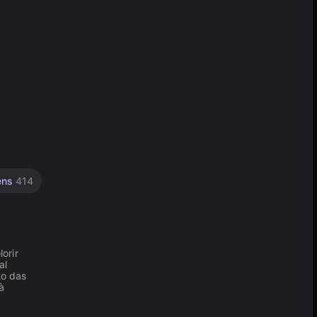
ens
414
orir
al
to das
à