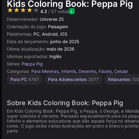
Kids Coloring Book: Peppa Pig
★★★★★
4.2
/ 57 votos
L
Desenvolvedor:
Universe 25
Orientação do jogo:
Paisagem
Plataformas:
PC, Android, iOS
Data de lançamento:
junho de 2025
Última atualização:
maio de 2026
Idiomas suportados:
Inglês
Séries:
Peppa Pig
Categorias:
Para Meninas
,
Infantis
,
Desenho
,
Fáceis
,
Celular
Mamãe
Pintura
Fofos
Arte
Aprendizagem
Simples
Desenhos
Infantis
Navegador
Unity
Mesa e
De
Para PC
4787
Para Adolescentes
3077
Relaxantes
10
Desktop
Bebê
Animados
online
174
848
1480
183
1571
13
5027
594
3177
276
5173
46
Sobre Kids Coloring Book: Peppa Pig
Em Kids Coloring Book: Peppa Pig, a Peppa, o George, a Mamãe P
super colorida e vibrante. Pensado especialmente para os peque
fofinho e elementos educativos que dão aquela força no dese
cores. O jogo exibe várias ilustrações em preto e branco pron
parte.