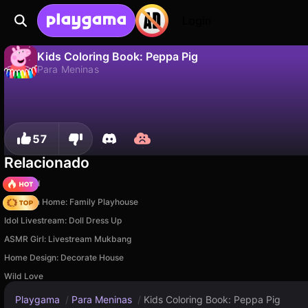
Login
Kids Coloring Book: Peppa Pig
Para Meninas
Não
Salvar
Salve o progresso!
Kids Coloring Book: Peppa Pig é um jogo de para meninas gratuito de Universe 25. Jogue online na Playgama.
57
Relacionado
TB World
My Town Home: Family Playhouse
Idol Livestream: Doll Dress Up
ASMR Girl: Livestream Mukbang
Home Design: Decorate House
Wild Love
Playgama
/
Para Meninas
/
Kids Coloring Book: Peppa Pig