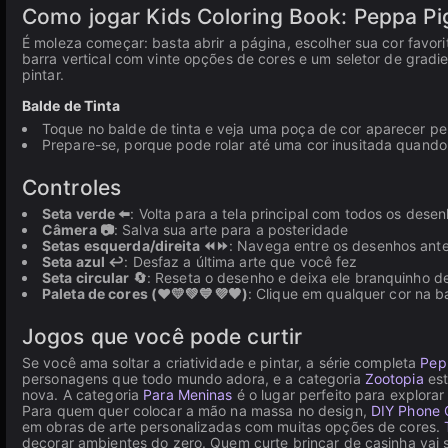
Como jogar Kids Coloring Book: Peppa Pi
É moleza começar: basta abrir a página, escolher sua cor favori
barra vertical com vinte opções de cores e um seletor de gradie
pintar.
Balde de Tinta
Toque no balde de tinta e veja uma poça de cor aparecer per
Prepare-se, porque pode rolar até uma cor inusitada quando 
Controles
Seta verde ⬅️
: Volta para a tela principal com todos os dese
Câmera 📷
: Salva sua arte para a posteridade
Setas esquerda/direita ⏪⏩
: Navega entre os desenhos ante
Seta azul ↩️
: Desfaz a última arte que você fez
Seta circular 🔄
: Reseta o desenho e deixa ele branquinho d
Paleta de cores (❤️💛💚💙💜🖤)
: Clique em qualquer cor na ba
Jogos que você pode curtir
Se você ama soltar a criatividade e pintar, a série completa
Pep
personagens que todo mundo adora, e a categoria
Zootopia
est
nova. A categoria
Para Meninas
é o lugar perfeito para explorar
Para quem quer colocar a mão na massa no design,
DIY Phone 
em obras de arte personalizadas com muitas opções de cores.
decorar ambientes do zero. Quem curte brincar de casinha vai 