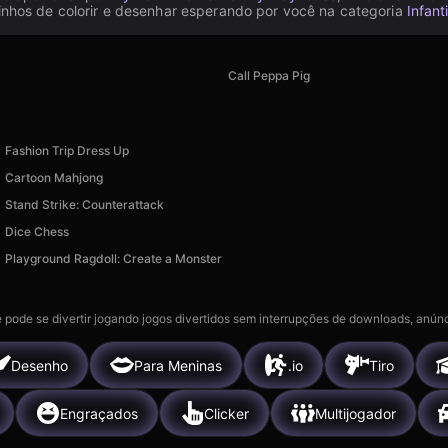
uinhos de colorir e desenhar esperando por você na categoria
Infant
Call Peppa Pig
Fashion Trip Dress Up
Cartoon Mahjong
Stand Strike: Counterattack
Dice Chess
Playground Ragdoll: Create a Monster
 pode se divertir jogando jogos divertidos sem interrupções de downloads, anúnc
Desenho
Para Meninas
.io
Tiro
Engraçados
Clicker
Multijogador