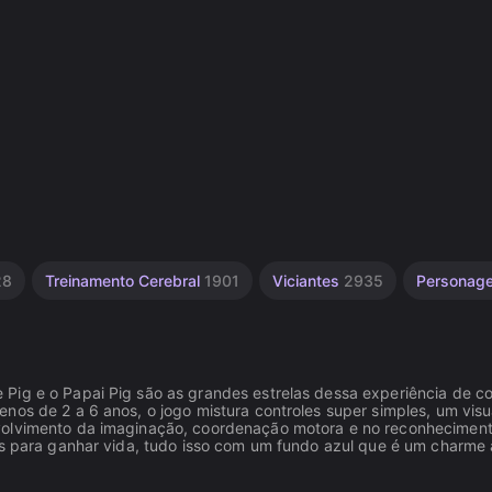
28
Treinamento Cerebral
1901
Viciantes
2935
Personag
ig e o Papai Pig são as grandes estrelas dessa experiência de col
nos de 2 a 6 anos, o jogo mistura controles super simples, um visu
nvolvimento da imaginação, coordenação motora e no reconhecimen
tas para ganhar vida, tudo isso com um fundo azul que é um charme 