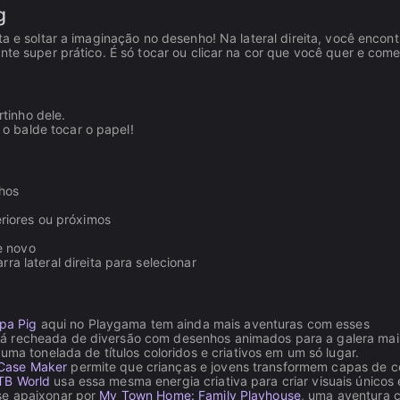
g
ta e soltar a imaginação no desenho! Na lateral direita, você encon
nte super prático. É só tocar ou clicar na cor que você quer e com
tinho dele.
o balde tocar o papel!
nhos
riores ou próximos
e novo
rra lateral direita para selecionar
pa Pig
aqui no Playgama tem ainda mais aventuras com esses
á recheada de diversão com desenhos animados para a galera mai
 uma tonelada de títulos coloridos e criativos em um só lugar.
Case Maker
permite que crianças e jovens transformem capas de ce
TB World
usa essa mesma energia criativa para criar visuais únicos 
se apaixonar por
My Town Home: Family Playhouse
, uma aventura 