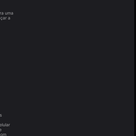
tra uma
eçar a
s
lular
e
com