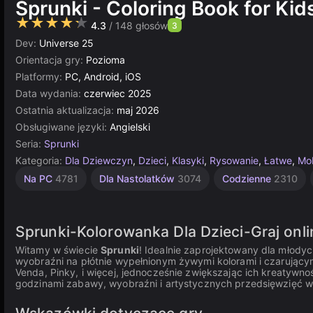
Sprunki - Coloring Book for Kid
★★★★★
4.3
/ 148 głosów
3
Dev:
Universe 25
Orientacja gry:
Pozioma
Platformy:
PC, Android, iOS
Data wydania:
czerwiec 2025
Ostatnia aktualizacja:
maj 2026
Obsługiwane języki:
Angielski
Seria:
Sprunki
Kategoria:
Dla Dziewczyn
,
Dzieci
,
Klasyki
,
Rysowanie
,
Łatwe
,
Mob
Postacie
Nieskończoność
Kolorowanki
Urocze
Artystyczne
Edukacyjne
Komputerowe
Proste
Multiplayer
Unity
Dla
Dla
Na PC
4781
Dla Nastolatków
3074
Codzienne
2310
Dzieci
Dzieci
online
1573
849
413
5021
593
183
174
5171
2848
1480
3174
276
Sprunki-Kolorowanka Dla Dzieci-Graj onli
Witamy w świecie
Sprunki
! Idealnie zaprojektowany dla młodyc
wyobraźni na płótnie wypełnionym żywymi kolorami i czarujący
Venda, Pinky, i więcej, jednocześnie zwiększając ich kreatywnoś
godzinami zabawy, wyobraźni i artystycznych przedsięwzięć w t