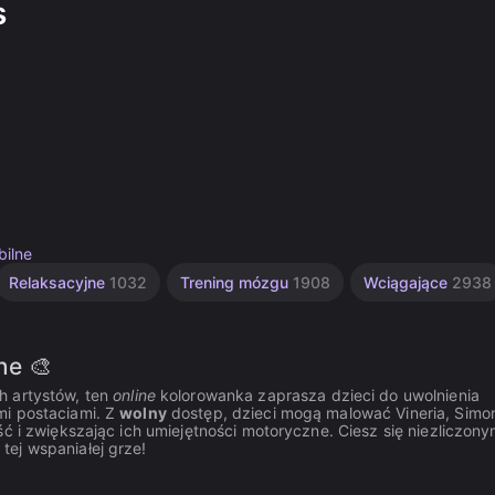
s
ilne
Relaksacyjne
1032
Trening mózgu
1908
Wciągające
2938
ne 🎨
h artystów, ten
online
kolorowanka zaprasza dzieci do uwolnienia
mi postaciami. Z
wolny
dostęp, dzieci mogą malować Vineria, Simo
ć i zwiększając ich umiejętności motoryczne. Ciesz się niezliczony
ej wspaniałej grze!