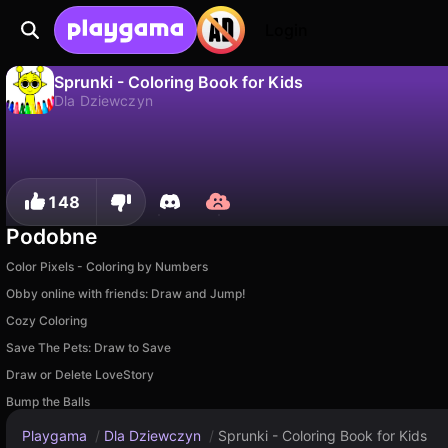
Login
Sprunki - Coloring Book for Kids
Dla Dziewczyn
Nie
Zapisz
Zapisz postępy!
Sprunki - Coloring Book for Kids to darmowa gra dla dziewczyn od Universe 25. Zagraj online na Playgama.
148
Podobne
Color Pixels - Coloring by Numbers
Obby online with friends: Draw and Jump!
Cozy Coloring
Save The Pets: Draw to Save
Draw or Delete LoveStory
Bump the Balls
Playgama
/
Dla Dziewczyn
/
Sprunki - Coloring Book for Kids