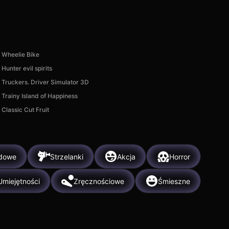
Wheelie Bike
Hunter evil spirits
Truckers. Driver Simulator 3D
Trainy Island of Happiness
Classic Cut Fruit
dowe
Strzelanki
Akcja
Horror
Umiejętności
Zręcznościowe
Śmieszne