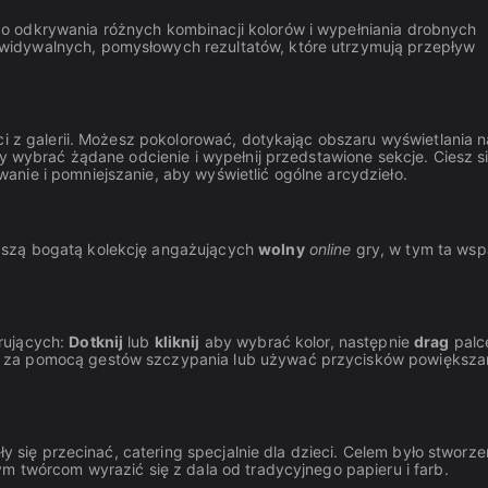
o odkrywania różnych kombinacji kolorów i wypełniania drobnych
widywalnych, pomysłowych rezultatów, które utrzymują przepływ
ci z galerii. Możesz pokolorować, dotykając obszaru wyświetlania n
by wybrać żądane odcienie i wypełnij przedstawione sekcje. Ciesz s
nie i pomniejszanie, aby wyświetlić ogólne arcydzieło.
aszą bogatą kolekcję angażujących
wolny
online
gry, w tym ta wsp
rujących:
Dotknij
lub
kliknij
aby wybrać kolor, następnie
drag
palc
 za pomocą gestów szczypania lub używać przycisków powiększan
ły się przecinać, catering specjalnie dla dzieci. Celem było stworze
m twórcom wyrazić się z dala od tradycyjnego papieru i farb.