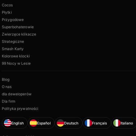
Cocos
Płytki
Przygodowe
Superbohaterowie
Zwierzęce klikacze
Strategiczne
Smash Karty
Kolorowe klocki
99 Nocy w Lesie
Blog
O nas
dla deweloperów
Dla firm
Polityka prywatności
English
Español
Deutsch
Français
Italiano