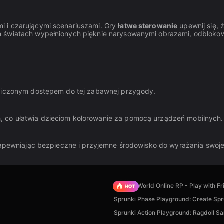
i i czarującymi scenariuszami. Gry
łatwe sterowanie
upewnij się, 
m światach wypełnionych pięknie narysowanymi obrazami, odbloko
aniczonym dostępem do tej zabawnej przygody.
 co ułatwia dzieciom kolorowanie za pomocą urządzeń mobilnych.
 zapewniając bezpieczne i przyjemne środowisko do wyrażania swoje
Sprunki World Online RP - Play with Fr
Sprunki Phase Playground: Create Spr
Sprunki Action Playground: Ragdoll S