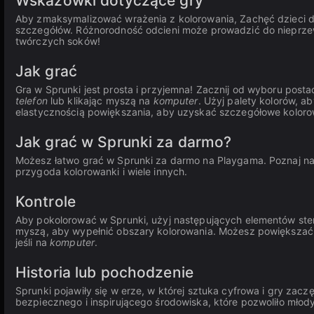
Wskazówki dotyczące gry
Aby zmaksymalizować wrażenia z kolorowania, Zachęć dzieci d
szczegółów. Różnorodność odcieni może prowadzić do nieprze
twórczych soków!
Jak grać
Gra w Sprunki jest prosta i przyjemna! Zacznij od wyboru posta
telefon
lub klikając myszą na
komputer
. Użyj palety kolorów, a
elastycznością powiększania, aby uzyskać szczegółowe kolorowa
Jak grać w Sprunki za darmo?
Możesz łatwo grać w Sprunki za darmo na Playgama. Poznaj n
przygoda kolorowanki i wiele innych.
Kontrole
Aby pokolorować w Sprunki, użyj następujących elementów ste
myszą, aby wypełnić obszary kolorowania. Możesz powiększać
jeśli na
komputer
.
Historia lub pochodzenie
Sprunki pojawiły się w erze, w której sztuka cyfrowa i gry zaczę
bezpiecznego i inspirującego środowiska, które pozwoliło młody