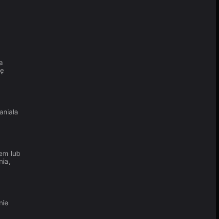
a
ię
aniała
em lub
ia,
nie