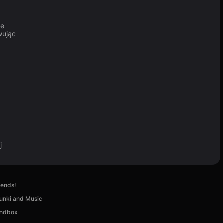
że
wując
j
iends!
unki and Music
andbox