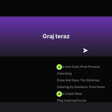
Graj teraz
Draw and Color Pixel Pictures
Colorizing
Draw And Save The Stickman
Coloring by Numbers. Pixel Room
Draw Crash Race
Flag Coloring Puzzle