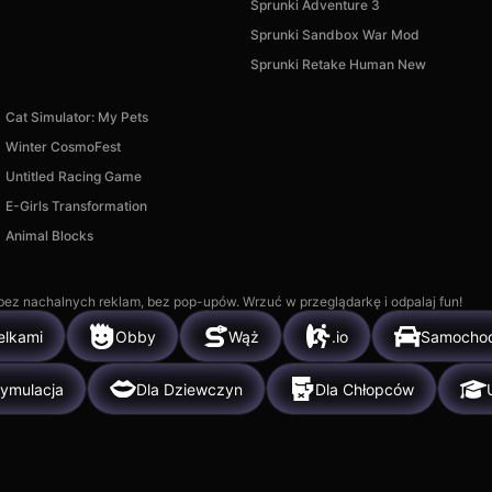
Sprunki Adventure 3
Sprunki Sandbox War Mod
Sprunki Retake Human New
Cat Simulator: My Pets
Winter CosmoFest
Untitled Racing Game
E-Girls Transformation
Animal Blocks
, bez nachalnych reklam, bez pop-upów. Wrzuć w przeglądarkę i odpalaj fun!
elkami
Obby
Wąż
.io
Samocho
ymulacja
Dla Dziewczyn
Dla Chłopców